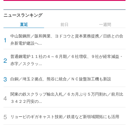
ニュースランキング
直近
前日
一週間
中山製鋼所／阪和興業、ヨドコウと資本業務提携／日鉄との合
弁新電炉建設へ...
普通鋼電炉１１社の４～６月期／６社増収、９社が経常減益・
赤字／スクラッ...
白銅／埼玉２拠点、熊谷に統合／ＮＣ旋盤加工機も新設
関東の鉄スクラップ輸出入札／６カ月ぶり５万円割れ／前月比
３４２２円安の...
リョービのギガキャスト技術／鉄道など新領域開拓にも活用