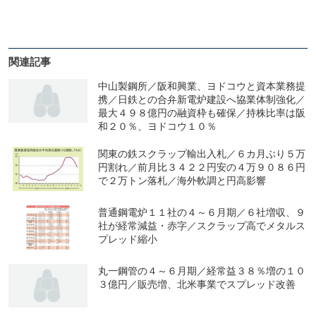
関連記事
中山製鋼所／阪和興業、ヨドコウと資本業務提
携／日鉄との合弁新電炉建設へ協業体制強化／
最大４９８億円の融資枠も確保／持株比率は阪
和２０％、ヨドコウ１０％
関東の鉄スクラップ輸出入札／６カ月ぶり５万
円割れ／前月比３４２２円安の４万９０８６円
で２万トン落札／海外軟調と円高影響
普通鋼電炉１１社の４～６月期／６社増収、９
社が経常減益・赤字／スクラップ高でメタルス
プレッド縮小
丸一鋼管の４～６月期／経常益３８％増の１０
３億円／販売増、北米事業でスプレッド改善