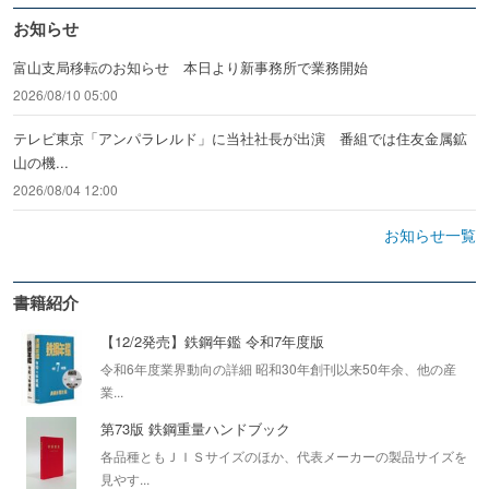
お知らせ
富山支局移転のお知らせ 本日より新事務所で業務開始
2026/08/10 05:00
テレビ東京「アンパラレルド」に当社社長が出演 番組では住友金属鉱
山の機...
2026/08/04 12:00
お知らせ一覧
書籍紹介
【12/2発売】鉄鋼年鑑 令和7年度版
令和6年度業界動向の詳細 昭和30年創刊以来50年余、他の産
業...
第73版 鉄鋼重量ハンドブック
各品種ともＪＩＳサイズのほか、代表メーカーの製品サイズを
見やす...