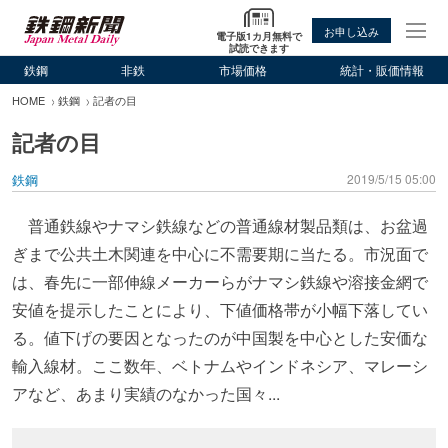
お申し込み
電子版1カ月無料で
試読できます
鉄鋼
非鉄
市場価格
統計・販価情報
HOME
鉄鋼
記者の目
記者の目
鉄鋼
2019/5/15 05:00
普通鉄線やナマシ鉄線などの普通線材製品類は、お盆過
ぎまで公共土木関連を中心に不需要期に当たる。市況面で
は、春先に一部伸線メーカーらがナマシ鉄線や溶接金網で
安値を提示したことにより、下値価格帯が小幅下落してい
る。値下げの要因となったのが中国製を中心とした安価な
輸入線材。ここ数年、ベトナムやインドネシア、マレーシ
アなど、あまり実績のなかった国々...