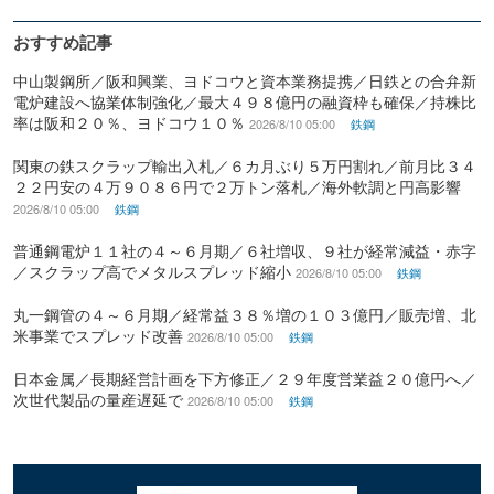
おすすめ記事
中山製鋼所／阪和興業、ヨドコウと資本業務提携／日鉄との合弁新
電炉建設へ協業体制強化／最大４９８億円の融資枠も確保／持株比
率は阪和２０％、ヨドコウ１０％
2026/8/10 05:00
鉄鋼
関東の鉄スクラップ輸出入札／６カ月ぶり５万円割れ／前月比３４
２２円安の４万９０８６円で２万トン落札／海外軟調と円高影響
2026/8/10 05:00
鉄鋼
普通鋼電炉１１社の４～６月期／６社増収、９社が経常減益・赤字
／スクラップ高でメタルスプレッド縮小
2026/8/10 05:00
鉄鋼
丸一鋼管の４～６月期／経常益３８％増の１０３億円／販売増、北
米事業でスプレッド改善
2026/8/10 05:00
鉄鋼
日本金属／長期経営計画を下方修正／２９年度営業益２０億円へ／
次世代製品の量産遅延で
2026/8/10 05:00
鉄鋼