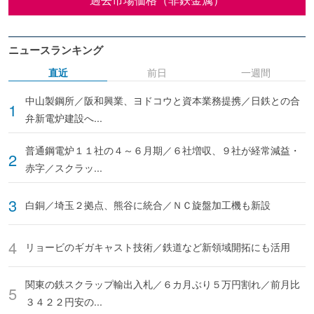
ニュースランキング
直近
前日
一週間
中山製鋼所／阪和興業、ヨドコウと資本業務提携／日鉄との合
弁新電炉建設へ...
普通鋼電炉１１社の４～６月期／６社増収、９社が経常減益・
赤字／スクラッ...
白銅／埼玉２拠点、熊谷に統合／ＮＣ旋盤加工機も新設
リョービのギガキャスト技術／鉄道など新領域開拓にも活用
関東の鉄スクラップ輸出入札／６カ月ぶり５万円割れ／前月比
３４２２円安の...