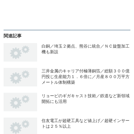
関連記事
白銅／埼玉２拠点、熊谷に統合／ＮＣ旋盤加工
機も新設
三井金属のキャリア付極薄銅箔／総額３００億
円投じ生産能力１．６倍に／月産８００万平方
メートル体制構築
リョービのギガキャスト技術／鉄道など新領域
開拓にも活用
住友電工が超硬工具など値上げ／超硬インサー
トは２５％以上