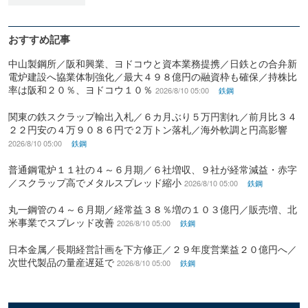
おすすめ記事
中山製鋼所／阪和興業、ヨドコウと資本業務提携／日鉄との合弁新
電炉建設へ協業体制強化／最大４９８億円の融資枠も確保／持株比
率は阪和２０％、ヨドコウ１０％
2026/8/10 05:00
鉄鋼
関東の鉄スクラップ輸出入札／６カ月ぶり５万円割れ／前月比３４
２２円安の４万９０８６円で２万トン落札／海外軟調と円高影響
2026/8/10 05:00
鉄鋼
普通鋼電炉１１社の４～６月期／６社増収、９社が経常減益・赤字
／スクラップ高でメタルスプレッド縮小
2026/8/10 05:00
鉄鋼
丸一鋼管の４～６月期／経常益３８％増の１０３億円／販売増、北
米事業でスプレッド改善
2026/8/10 05:00
鉄鋼
日本金属／長期経営計画を下方修正／２９年度営業益２０億円へ／
次世代製品の量産遅延で
2026/8/10 05:00
鉄鋼