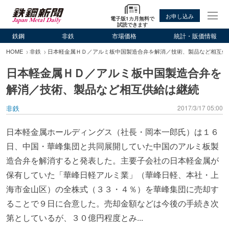
お申し込み
電子版1カ月無料で
試読できます
鉄鋼
非鉄
市場価格
統計・販価情報
HOME
非鉄
日本軽金属ＨＤ／アルミ板中国製造合弁を解消／技術、製品など相互供
日本軽金属ＨＤ／アルミ板中国製造合弁を
解消／技術、製品など相互供給は継続
非鉄
2017/3/17 05:00
日本軽金属ホールディングス（社長・岡本一郎氏）は１６
日、中国・華峰集団と共同展開していた中国のアルミ板製
造合弁を解消すると発表した。主要子会社の日本軽金属が
保有していた「華峰日軽アルミ業」（華峰日軽、本社・上
海市金山区）の全株式（３３・４％）を華峰集団に売却す
ることで９日に合意した。売却金額などは今後の手続き次
第としているが、３０億円程度とみ...