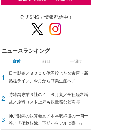
公式SNSで情報配信中！
ニュースランキング
直近
前日
一週間
日本製鉄／３０００億円投じた名古屋・新
熱延ライン／今月から商業生産へ／...
特殊鋼専業３社の４～６月期／全社経常増
益／原料コスト上昇も数量増など寄与
神戸製鋼の決算会見／木本取締役の一問一
答／「価格転嫁、下期からフルに寄与」