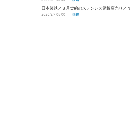
日本製鉄／８月契約のステンレス鋼板店売り／
2026/8/7 05:00
鉄鋼