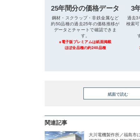
25年間分の価格データ
3
鋼材・スクラップ・非鉄金属など
過去
約50品種の過去25年の価格推移が
検索可
データとチャートで確認できま
す。
※電子版プレミアムは紙面掲載
ほぼ全品種の約240品種
紙面で読む
関連記事
大川電機製作所／福島市