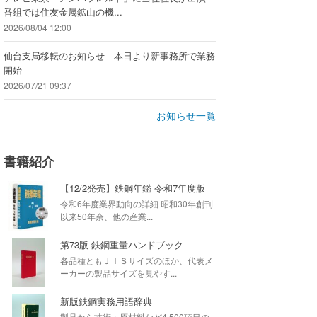
番組では住友金属鉱山の機...
2026/08/04 12:00
仙台支局移転のお知らせ 本日より新事務所で業務
開始
2026/07/21 09:37
お知らせ一覧
書籍紹介
【12/2発売】鉄鋼年鑑 令和7年度版
令和6年度業界動向の詳細 昭和30年創刊
以来50年余、他の産業...
第73版 鉄鋼重量ハンドブック
各品種ともＪＩＳサイズのほか、代表メ
ーカーの製品サイズを見やす...
新版鉄鋼実務用語辞典
製品から技術・原材料など4,500項目の