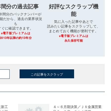
年間分の過去記事
好評なスクラップ機
能
3年間分のバックナンバーが
能だから、過去の業界状況
気に入った記事やあとで
も
読みたい記事をスクラップして、
すぐに確認できます。
まとめておく機能が便利です。
※電子版プレミアムは
※電子版プレミアムは
2013年以降の約13年分
永久保存可能
この記事をスクラップ
に新工
４～６月期決算／ＪＸ金属営業