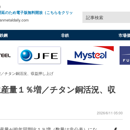
)
遅延のため電子版無料開放（こちらをクリッ
記事検索
nmetaldaily.com
鉄鋼
非鉄
市場
増／チタン銅活況、収益押し上げ
生産量１％増／チタン銅活況、収
2026/6/11 05:00
産量が前年同期比１％増（数量は非公表）にな