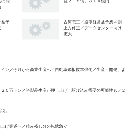
品の能
益２．８倍、８１４億円
始
常益予
古河電工／通期経常益予想４割
正
上方修正／データセンター向け
拡大
ライン／今月から商業生産へ／自動車鋼板抜本強化／生産・開発、よ
１２０万トン／半製品生産が押し上げ、駆け込み需要の可能性も／２
注視」
値上げ完遂へ／積み残し分の転嫁急ぐ