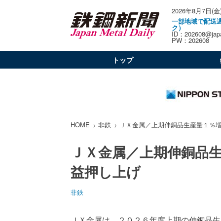
2026年8月7日(金
一部地域で配送
ク）
ID：202608@japa
PW：202608
トップ
HOME
非鉄
ＪＸ金属／上期伸銅品生産量１％
ＪＸ金属／上期伸銅品
益押し上げ
非鉄
ＪＸ金属は、２０２６年度上期の伸銅品生