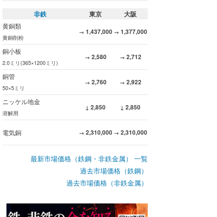
非鉄
東京
大阪
黄銅類
1,437,000
1,377,000
→
→
黄銅削粉
銅小板
2,580
2,712
→
→
2.0ミリ(365×1200ミリ)
銅管
2,760
2,922
→
→
50×5ミリ
ニッケル地金
2,850
2,850
↓
↓
溶解用
電気銅
2,310,000
2,310,000
→
→
最新市場価格（鉄鋼・非鉄金属） 一覧
過去市場価格（鉄鋼）
過去市場価格（非鉄金属）