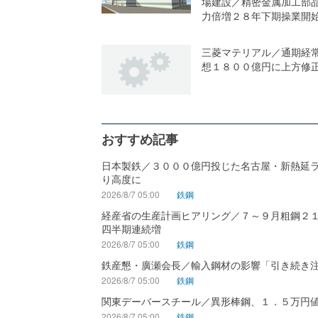
場建設／精密金属加工部
力倍増２８年下期操業開
三菱マテリアル／通期経
想１８００億円に上方修
おすすめ記事
日本製鉄／３０００億円投じた名古屋・新熱延
り高度に
2026/8/7 05:00
鉄鋼
経産省の生産計画ヒアリング／７～９月粗鋼２
四半期連続増
2026/8/7 05:00
鉄鋼
鉄産懇・廣瀬会長／輸入鋼材の影響「引き続き
2026/8/7 05:00
鉄鋼
関東デーバースチール／異形棒鋼、１．５万円
2026/8/7 05:00
鉄鋼