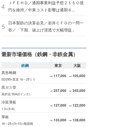
ＪＦＥＨＤ／通期事業利益予想２１５０億
円を維持／中東コスト影響は通期６...
日本製鉄の決算会見／岩井ＣＦＯの一問一
答／「下期、値上げ浸透で大幅増益」
最新市場価格（鉄鋼・非鉄金属）
鉄鋼
東京
大阪
異形棒鋼
117,000
105,000
→
→
SD295=直送 16～25ミリ
黒ガス管
257,000
245,000
→
→
高炉品 50A(2インチ)
冷延薄板
127,000
122,000
→
→
1.0×(3×6)
厚板
133,000
128,000
→
→
16～25×(5×10)=無規格