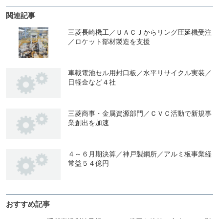
関連記事
三菱長崎機工／ＵＡＣＪからリング圧延機受注
／ロケット部材製造を支援
車載電池セル用封口板／水平リサイクル実装／
日軽金など４社
三菱商事・金属資源部門／ＣＶＣ活動で新規事
業創出を加速
４～６月期決算／神戸製鋼所／アルミ板事業経
常益５４億円
おすすめ記事