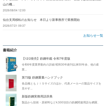
山の機...
2026/08/04 12:00
仙台支局移転のお知らせ 本日より新事務所で業務開始
2026/07/21 09:37
お知らせ一覧
書籍紹介
【12/2発売】鉄鋼年鑑 令和7年度版
令和6年度業界動向の詳細 昭和30年創刊以来50年余、他の産
業...
第73版 鉄鋼重量ハンドブック
各品種ともＪＩＳサイズのほか、代表メーカーの製品サイズを
見やす...
新版鉄鋼実務用語辞典
製品から技術・原材料など4,500項目の鉄鋼関連用語を網羅、