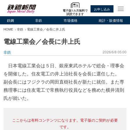
お申し込み
電子版1カ月無料で
試読できます
鉄鋼
非鉄
市場価格
統計・販価情報
HOME
非鉄
電線工業会／会長に井上氏
電線工業会／会長に井上氏
非鉄
2026/6/8 05:00
日本電線工業会は５日、銀座東武ホテルで総会・理事会
を開催した。住友電工の井上治社長を会長に選任した。
副会長にはフジクラの岡田直樹社長が新たに就任。また専
務理事には住友電工で常務執行役員などを務めた横井清則
氏が就いた。
ここからは有料コンテンツになります。電子版のご契約が必要
です。