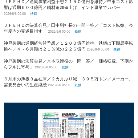
ＪＦＥＨＤ／通期事業利益予想２１５０億円を維持／中東コスト影
響は通期６００億円／鋼材追加値上げ、インド事業でカバー
2026/8/6 05:00
鉄鋼
ＪＦＥＨＤの決算会見／田中副社長の一問一答／「コスト転嫁、今
年度内の完遂目指す」
2026/8/6 05:00
鉄鋼
神戸製鋼の通期経常益予想／１２００億円維持、鉄鋼は下期黒字転
換へ／４～６月期は２１％減の２２６億円
2026/8/6 05:00
鉄鋼
神戸製鋼の決算会見／木本取締役の一問一答／「価格転嫁、下期か
らフルに寄与」
2026/8/6 05:00
鉄鋼
６月末の薄板３品在庫／２カ月ぶり減、３９５万トン／メーカー、
需要見合いの生産継続
2026/8/6 05:00
鉄鋼