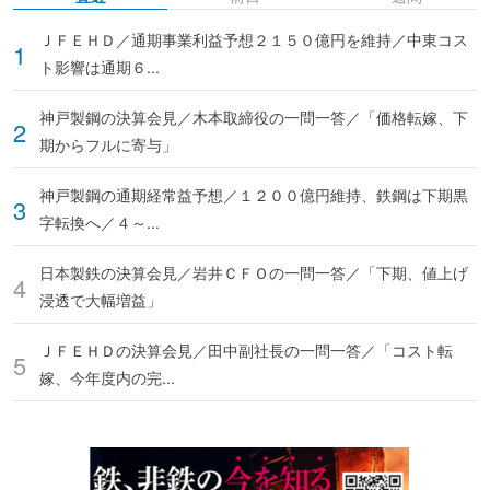
ＪＦＥＨＤ／通期事業利益予想２１５０億円を維持／中東コス
ト影響は通期６...
神戸製鋼の決算会見／木本取締役の一問一答／「価格転嫁、下
期からフルに寄与」
神戸製鋼の通期経常益予想／１２００億円維持、鉄鋼は下期黒
字転換へ／４～...
日本製鉄の決算会見／岩井ＣＦＯの一問一答／「下期、値上げ
浸透で大幅増益」
ＪＦＥＨＤの決算会見／田中副社長の一問一答／「コスト転
嫁、今年度内の完...