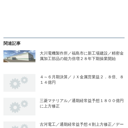
関連記事
大川電機製作所／福島市に新工場建設／精密金
属加工部品の能力倍増２８年下期操業開始
４～６月期決算／ＪＸ金属営業益２．８倍、８
１４億円
三菱マテリアル／通期経常益予想１８００億円
に上方修正
古河電工／通期経常益予想４割上方修正／デー