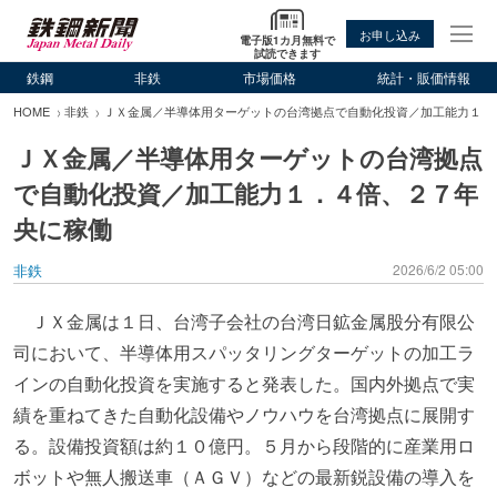
お申し込み
電子版1カ月無料で
試読できます
鉄鋼
非鉄
市場価格
統計・販価情報
HOME
非鉄
ＪＸ金属／半導体用ターゲットの台湾拠点で自動化投資／加工能力１．
ＪＸ金属／半導体用ターゲットの台湾拠点
で自動化投資／加工能力１．４倍、２７年
央に稼働
非鉄
2026/6/2 05:00
ＪＸ金属は１日、台湾子会社の台湾日鉱金属股分有限公
司において、半導体用スパッタリングターゲットの加工ラ
インの自動化投資を実施すると発表した。国内外拠点で実
績を重ねてきた自動化設備やノウハウを台湾拠点に展開す
る。設備投資額は約１０億円。５月から段階的に産業用ロ
ボットや無人搬送車（ＡＧＶ）などの最新鋭設備の導入を