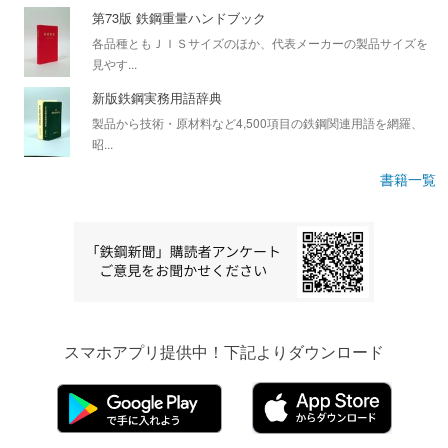
第73版 鉄鋼重量ハンドブック
各品種ともＪＩＳサイズのほか、代表メーカーの製品サイズを
見やす...
新版鉄鋼実務用語辞典
製品から技術・原材料など4,500項目の鉄鋼関連用語を網羅、
昭...
書籍一覧
スマホアプリ提供中！下記よりダウンロード