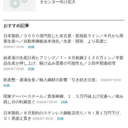
タセンター向け拡大
おすすめ記事
日本製鉄／３０００億円投じた名古屋・新熱延ライン／今月から商
業生産へ／自動車鋼板抜本強化／生産・開発、より高度に
2026/8/7 05:00
鉄鋼
経産省の生産計画ヒアリング／７～９月粗鋼２１２０万トン／半製
品生産が押し上げ、駆け込み需要の可能性も／２四半期連続増
2026/8/7 05:00
鉄鋼
鉄産懇・廣瀬会長／輸入鋼材の影響「引き続き注視」
2026/8/7 05:00
鉄鋼
関東デーバースチール／異形棒鋼、１．５万円値上げ完遂へ／積み
残し分の転嫁急ぐ
2026/8/7 05:00
鉄鋼
日本製鉄／８月契約のステンレス鋼板店売り／Ｎｉ系１万円下げ、
Ｃｒ系据え置き
2026/8/7 05:00
鉄鋼