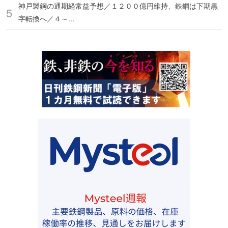
神戸製鋼の通期経常益予想／１２００億円維持、鉄鋼は下期黒
字転換へ／４～...