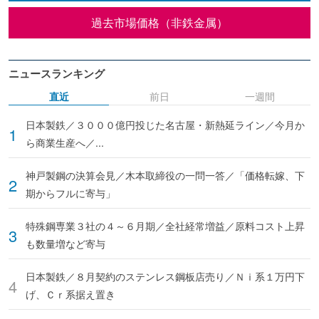
過去市場価格（非鉄金属）
ニュースランキング
直近
前日
一週間
日本製鉄／３０００億円投じた名古屋・新熱延ライン／今月か
ら商業生産へ／...
神戸製鋼の決算会見／木本取締役の一問一答／「価格転嫁、下
期からフルに寄与」
特殊鋼専業３社の４～６月期／全社経常増益／原料コスト上昇
も数量増など寄与
日本製鉄／８月契約のステンレス鋼板店売り／Ｎｉ系１万円下
げ、Ｃｒ系据え置き