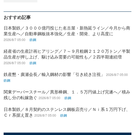
おすすめ記事
日本製鉄／３０００億円投じた名古屋・新熱延ライン／今月から商
業生産へ／自動車鋼板抜本強化／生産・開発、より高度に
2026/8/7 05:00
鉄鋼
経産省の生産計画ヒアリング／７～９月粗鋼２１２０万トン／半製
品生産が押し上げ、駆け込み需要の可能性も／２四半期連続増
2026/8/7 05:00
鉄鋼
鉄産懇・廣瀬会長／輸入鋼材の影響「引き続き注視」
2026/8/7 05:00
鉄鋼
関東デーバースチール／異形棒鋼、１．５万円値上げ完遂へ／積み
残し分の転嫁急ぐ
2026/8/7 05:00
鉄鋼
日本製鉄／８月契約のステンレス鋼板店売り／Ｎｉ系１万円下げ、
Ｃｒ系据え置き
2026/8/7 05:00
鉄鋼