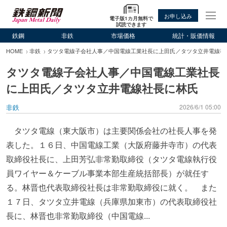
お申し込み
電子版1カ月無料で
試読できます
鉄鋼
非鉄
市場価格
統計・販価情報
HOME
非鉄
タツタ電線子会社人事／中国電線工業社長に上田氏／タツタ立井電線社
タツタ電線子会社人事／中国電線工業社長
に上田氏／タツタ立井電線社長に林氏
非鉄
2026/6/1 05:00
タツタ電線（東大阪市）は主要関係会社の社長人事を発
表した。１６日、中国電線工業（大阪府藤井寺市）の代表
取締役社長に、上田芳弘非常勤取締役（タツタ電線執行役
員ワイヤー＆ケーブル事業本部生産統括部長）が就任す
る。林晋也代表取締役社長は非常勤取締役に就く。 また
１７日、タツタ立井電線（兵庫県加東市）の代表取締役社
長に、林晋也非常勤取締役（中国電線...