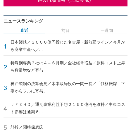
ニュースランキング
直近
前日
一週間
日本製鉄／３０００億円投じた名古屋・新熱延ライン／今月か
ら商業生産へ／...
特殊鋼専業３社の４～６月期／全社経常増益／原料コスト上昇
も数量増など寄与
神戸製鋼の決算会見／木本取締役の一問一答／「価格転嫁、下
期からフルに寄与」
ＪＦＥＨＤ／通期事業利益予想２１５０億円を維持／中東コス
ト影響は通期６...
訃報／関根保彦氏