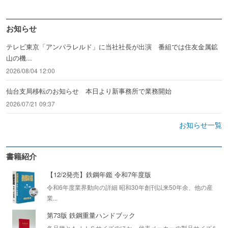
お知らせ
テレビ東京「アンパラレルド」に当社社長が出演 番組では住友金属鉱
山の機...
2026/08/04 12:00
仙台支局移転のお知らせ 本日より新事務所で業務開始
2026/07/21 09:37
お知らせ一覧
書籍紹介
【12/2発売】鉄鋼年鑑 令和7年度版
令和6年度業界動向の詳細 昭和30年創刊以来50年余、他の産
業...
第73版 鉄鋼重量ハンドブック
各品種ともＪＩＳサイズのほか、代表メーカーの製品サイズを