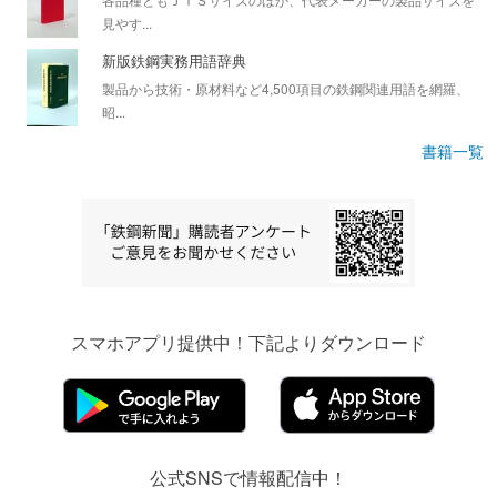
見やす...
新版鉄鋼実務用語辞典
製品から技術・原材料など4,500項目の鉄鋼関連用語を網羅、
昭...
書籍一覧
スマホアプリ提供中！下記よりダウンロード
公式SNSで情報配信中！