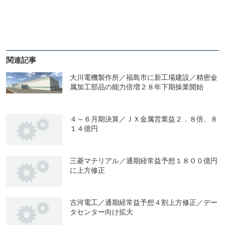
関連記事
大川電機製作所／福島市に新工場建設／精密金
属加工部品の能力倍増２８年下期操業開始
４～６月期決算／ＪＸ金属営業益２．８倍、８
１４億円
三菱マテリアル／通期経常益予想１８００億円
に上方修正
古河電工／通期経常益予想４割上方修正／デー
タセンター向け拡大