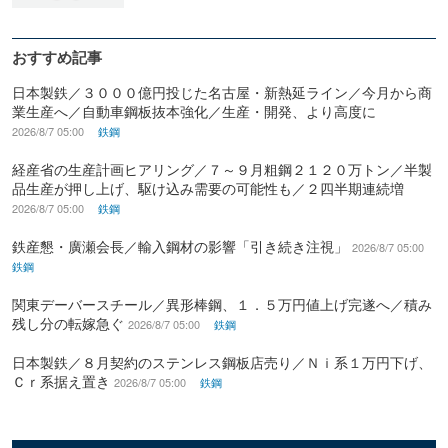
おすすめ記事
日本製鉄／３０００億円投じた名古屋・新熱延ライン／今月から商
業生産へ／自動車鋼板抜本強化／生産・開発、より高度に
2026/8/7 05:00
鉄鋼
経産省の生産計画ヒアリング／７～９月粗鋼２１２０万トン／半製
品生産が押し上げ、駆け込み需要の可能性も／２四半期連続増
2026/8/7 05:00
鉄鋼
鉄産懇・廣瀬会長／輸入鋼材の影響「引き続き注視」
2026/8/7 05:00
鉄鋼
関東デーバースチール／異形棒鋼、１．５万円値上げ完遂へ／積み
残し分の転嫁急ぐ
2026/8/7 05:00
鉄鋼
日本製鉄／８月契約のステンレス鋼板店売り／Ｎｉ系１万円下げ、
Ｃｒ系据え置き
2026/8/7 05:00
鉄鋼