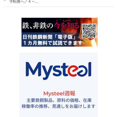
字転換へ／４～...