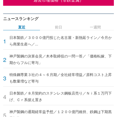
ニュースランキング
直近
前日
一週間
日本製鉄／３０００億円投じた名古屋・新熱延ライン／今月か
ら商業生産へ／...
神戸製鋼の決算会見／木本取締役の一問一答／「価格転嫁、下
期からフルに寄与」
特殊鋼専業３社の４～６月期／全社経常増益／原料コスト上昇
も数量増など寄与
日本製鉄／８月契約のステンレス鋼板店売り／Ｎｉ系１万円下
げ、Ｃｒ系据え置き
神戸製鋼の通期経常益予想／１２００億円維持、鉄鋼は下期黒