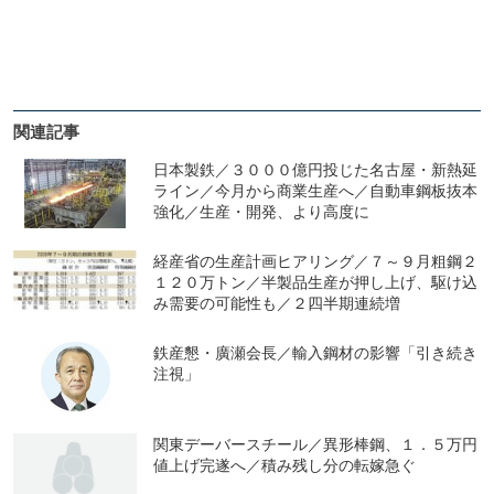
関連記事
日本製鉄／３０００億円投じた名古屋・新熱延
ライン／今月から商業生産へ／自動車鋼板抜本
強化／生産・開発、より高度に
経産省の生産計画ヒアリング／７～９月粗鋼２
１２０万トン／半製品生産が押し上げ、駆け込
み需要の可能性も／２四半期連続増
鉄産懇・廣瀬会長／輸入鋼材の影響「引き続き
注視」
関東デーバースチール／異形棒鋼、１．５万円
値上げ完遂へ／積み残し分の転嫁急ぐ