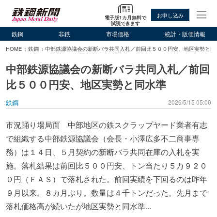
お申し込み
電子版1カ月無料で
試読できます
鉄鋼
非鉄
市場価格
統計・販価情報
HOME
鉄鋼
中部鉄源協議会の新断バラ共同入札／前回比５００円安、地区実勢と同
中部鉄源協議会の新断バラ共同入札／前回
比５００円安、地区実勢と同水準
鉄鋼
2026/5/15 05:00
市況踊り場局面 中部地区の鉄スクラップヤード業者有志
で組織する中部鉄源協議会（会長・小澤広多不二商事専
務）は１４日、５月契約の新断バラ共同在庫の入札を実
施。落札結果は前回比５００円安、トン当たり５万９２０
０円（ＦＡＳ）で落札された。前回実績を下回るのは昨年
９月以来、８カ月ぶり。数量は４千トンだった。先月まで
落札価格高が続いたが地区実勢と同水準...