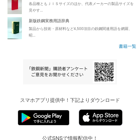
各品種ともＪＩＳサイズのほか、代表メーカーの製品サイズを
見やす...
新版鉄鋼実務用語辞典
製品から技術・原材料など4,500項目の鉄鋼関連用語を網羅、
昭...
書籍一覧
スマホアプリ提供中！下記よりダウンロード
公式SNSで情報配信中！