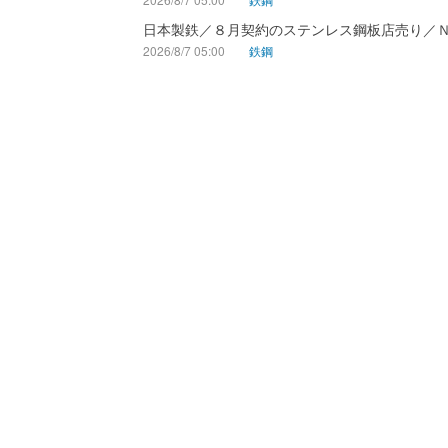
日本製鉄／８月契約のステンレス鋼板店売り／
2026/8/7 05:00
鉄鋼