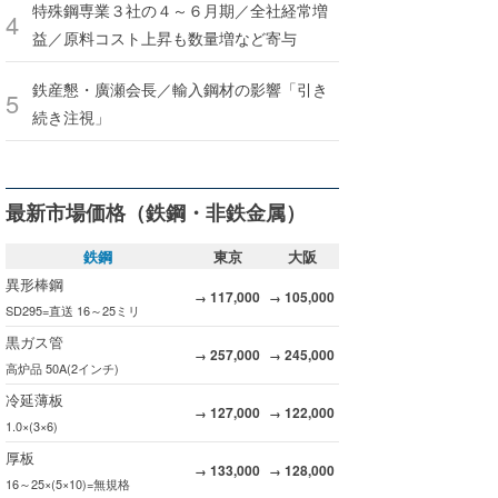
特殊鋼専業３社の４～６月期／全社経常増
益／原料コスト上昇も数量増など寄与
鉄産懇・廣瀬会長／輸入鋼材の影響「引き
続き注視」
最新市場価格（鉄鋼・非鉄金属）
鉄鋼
東京
大阪
異形棒鋼
117,000
105,000
→
→
SD295=直送 16～25ミリ
黒ガス管
257,000
245,000
→
→
高炉品 50A(2インチ)
冷延薄板
127,000
122,000
→
→
1.0×(3×6)
厚板
133,000
128,000
→
→
16～25×(5×10)=無規格