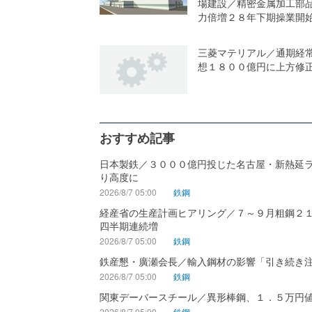
場建設／精密金属加工部
力倍増２８年下期操業開
三菱マテリアル／通期経
想１８００億円に上方修
おすすめ記事
日本製鉄／３０００億円投じた名古屋・新熱延
り高度に
2026/8/7 05:00
鉄鋼
経産省の生産計画ヒアリング／７～９月粗鋼２
四半期連続増
2026/8/7 05:00
鉄鋼
鉄産懇・廣瀬会長／輸入鋼材の影響「引き続き
2026/8/7 05:00
鉄鋼
関東デーバースチール／異形棒鋼、１．５万円
2026/8/7 05:00
鉄鋼