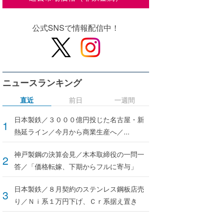
公式SNSで情報配信中！
ニュースランキング
直近
前日
一週間
日本製鉄／３０００億円投じた名古屋・新
熱延ライン／今月から商業生産へ／...
神戸製鋼の決算会見／木本取締役の一問一
答／「価格転嫁、下期からフルに寄与」
日本製鉄／８月契約のステンレス鋼板店売
り／Ｎｉ系１万円下げ、Ｃｒ系据え置き