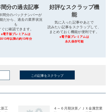
年間分の過去記事
好評なスクラップ機
能
3年間分のバックナンバーが
能だから、過去の業界状況
気に入った記事やあとで
も
読みたい記事をスクラップして、
すぐに確認できます。
まとめておく機能が便利です。
※電子版プレミアムは
※電子版プレミアムは
2013年以降の約13年分
永久保存可能
この記事をスクラップ
に新工
４～６月期決算／ＪＸ金属営業