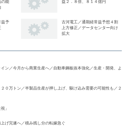
品の能
益２．８倍、８１４億円
始
常益予
古河電工／通期経常益予想４割
正
上方修正／データセンター向け
拡大
ライン／今月から商業生産へ／自動車鋼板抜本強化／生産・開発、よ
１２０万トン／半製品生産が押し上げ、駆け込み需要の可能性も／２
注視」
値上げ完遂へ／積み残し分の転嫁急ぐ