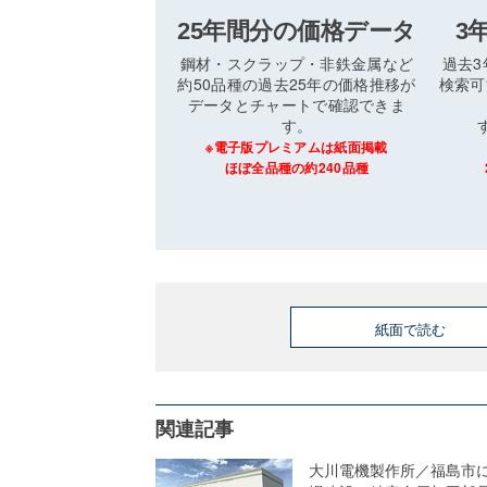
25年間分の価格データ
3
鋼材・スクラップ・非鉄金属など
過去
約50品種の過去25年の価格推移が
検索可
データとチャートで確認できま
す。
※電子版プレミアムは紙面掲載
ほぼ全品種の約240品種
紙面で読む
関連記事
大川電機製作所／福島市