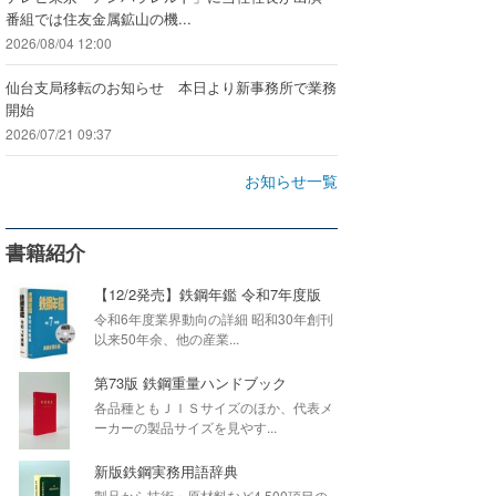
番組では住友金属鉱山の機...
2026/08/04 12:00
仙台支局移転のお知らせ 本日より新事務所で業務
開始
2026/07/21 09:37
お知らせ一覧
書籍紹介
【12/2発売】鉄鋼年鑑 令和7年度版
令和6年度業界動向の詳細 昭和30年創刊
以来50年余、他の産業...
第73版 鉄鋼重量ハンドブック
各品種ともＪＩＳサイズのほか、代表メ
ーカーの製品サイズを見やす...
新版鉄鋼実務用語辞典
製品から技術・原材料など4,500項目の