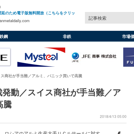
)
遅延のため電子版無料開放（こちらをクリッ
記事検索
nmetaldaily.com
鉄鋼
非鉄
市場
イス商社が手当難／アルミ、パニック買いで高騰
裁発動／スイス商社が手当難／ア
高騰
2018/4/13 05:00
、ロシアのアルミ生産大手ＵＣルサールに対す