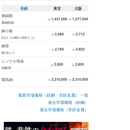
非鉄
東京
大阪
黄銅類
1,437,000
1,377,000
→
→
黄銅削粉
銅小板
2,580
2,712
→
→
2.0ミリ(365×1200ミリ)
銅管
2,760
2,922
→
→
50×5ミリ
ニッケル地金
2,850
2,850
↓
↓
溶解用
電気銅
2,310,000
2,310,000
→
→
最新市場価格（鉄鋼・非鉄金属） 一覧
過去市場価格（鉄鋼）
過去市場価格（非鉄金属）