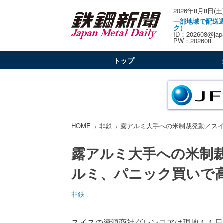
2026年8月8日(土
一部地域で配送
ク）
ID：202608@japa
PW：202608
トップ
HOME
非鉄
露アルミ大手への米制裁発動／ス
露アルミ大手への米制
ルミ、パニック買いで
非鉄
スイスの資源商社グレンコアは現地１１日