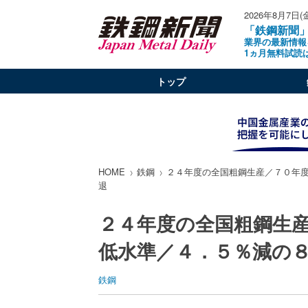
2026年8月7日(
「鉄鋼新聞
業界の最新情報
1ヵ月無料試読
トップ
HOME
鉄鋼
２４年度の全国粗鋼生産／７０年
退
２４年度の全国粗鋼生
低水準／４．５％減の
鉄鋼