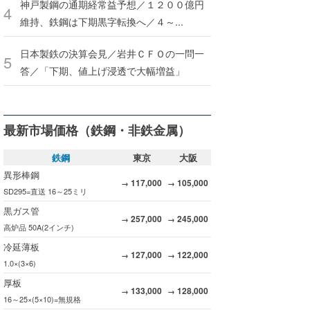
神戸製鋼の通期経常益予想／１２００億円
維持、鉄鋼は下期黒字転換へ／４～...
日本製鉄の決算会見／岩井ＣＦＯの一問一
答／「下期、値上げ浸透で大幅増益」
最新市場価格（鉄鋼・非鉄金属）
鉄鋼
東京
大阪
異形棒鋼
117,000
105,000
→
→
SD295=直送 16～25ミリ
黒ガス管
257,000
245,000
→
→
高炉品 50A(2インチ)
冷延薄板
127,000
122,000
→
→
1.0×(3×6)
厚板
133,000
128,000
→
→
16～25×(5×10)=無規格