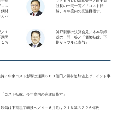
益予想
ＪＦＥＨＤの決算会見／田中副
東コス
社長の一問一答／「コスト転
／鋼材
嫁、今年度内の完遂目指す」
でカバ
想／１
神戸製鋼の決算会見／木本取締
下期黒
役の一問一答／「価格転嫁、下
２１％
期からフルに寄与」
維持／中東コスト影響は通期６００億円／鋼材追加値上げ、インド事
／「コスト転嫁、今年度内の完遂目指す」
、鉄鋼は下期黒字転換へ／４～６月期は２１％減の２２６億円