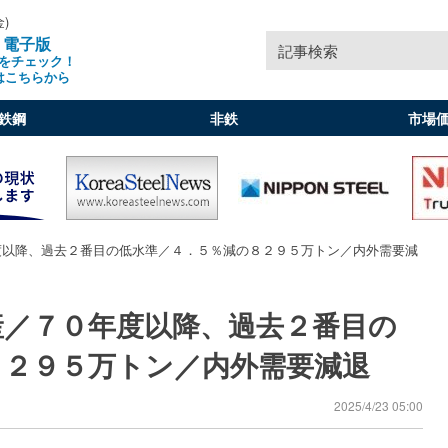
金)
」電子版
記事検索
をチェック！
はこちらから
鉄鋼
非鉄
市場
度以降、過去２番目の低水準／４．５％減の８２９５万トン／内外需要減
産／７０年度以降、過去２番目の
８２９５万トン／内外需要減退
2025/4/23 05:00