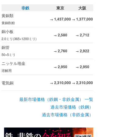
非鉄
東京
大阪
黄銅類
1,437,000
1,377,000
→
→
黄銅削粉
銅小板
2,580
2,712
→
→
2.0ミリ(365×1200ミリ)
銅管
2,760
2,922
→
→
50×5ミリ
ニッケル地金
2,950
2,950
→
→
溶解用
電気銅
2,310,000
2,310,000
→
→
最新市場価格（鉄鋼・非鉄金属） 一覧
過去市場価格（鉄鋼）
過去市場価格（非鉄金属）