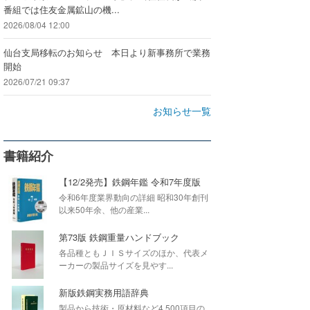
番組では住友金属鉱山の機...
2026/08/04 12:00
仙台支局移転のお知らせ 本日より新事務所で業務
開始
2026/07/21 09:37
お知らせ一覧
書籍紹介
【12/2発売】鉄鋼年鑑 令和7年度版
令和6年度業界動向の詳細 昭和30年創刊
以来50年余、他の産業...
第73版 鉄鋼重量ハンドブック
各品種ともＪＩＳサイズのほか、代表メ
ーカーの製品サイズを見やす...
新版鉄鋼実務用語辞典
製品から技術・原材料など4,500項目の