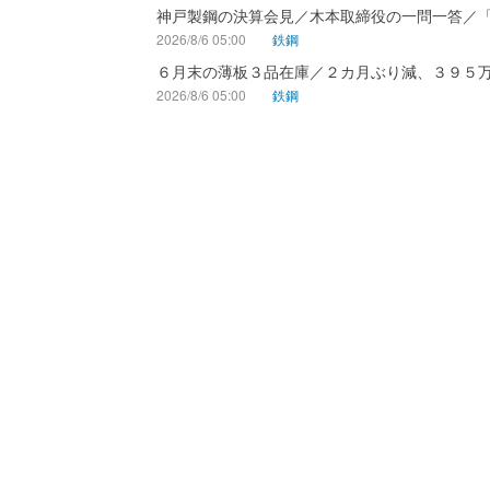
神戸製鋼の決算会見／木本取締役の一問一答／
2026/8/6 05:00
鉄鋼
６月末の薄板３品在庫／２カ月ぶり減、３９５
2026/8/6 05:00
鉄鋼