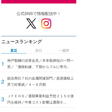
公式SNSで情報配信中！
ニュースランキング
直近
前日
一週間
神戸製鋼の決算会見／木本取締役の一問一
答／「価格転嫁、下期からフルに寄与」
総合商社７社の金属関連部門／資源価格上
昇で好業績／４～６月期
ＪＦＥＨＤ／通期事業利益予想２１５０億
円を維持／中東コスト影響は通期６...