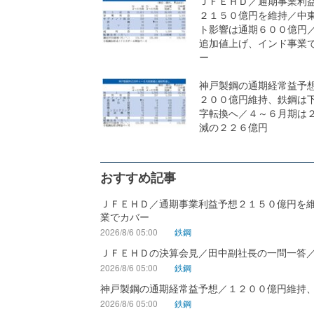
ＪＦＥＨＤ／通期事業利
２１５０億円を維持／中
ト影響は通期６００億円
追加値上げ、インド事業
ー
神戸製鋼の通期経常益予
２００億円維持、鉄鋼は
字転換へ／４～６月期は
減の２２６億円
おすすめ記事
ＪＦＥＨＤ／通期事業利益予想２１５０億円を
業でカバー
2026/8/6 05:00
鉄鋼
ＪＦＥＨＤの決算会見／田中副社長の一問一答
2026/8/6 05:00
鉄鋼
神戸製鋼の通期経常益予想／１２００億円維持
2026/8/6 05:00
鉄鋼