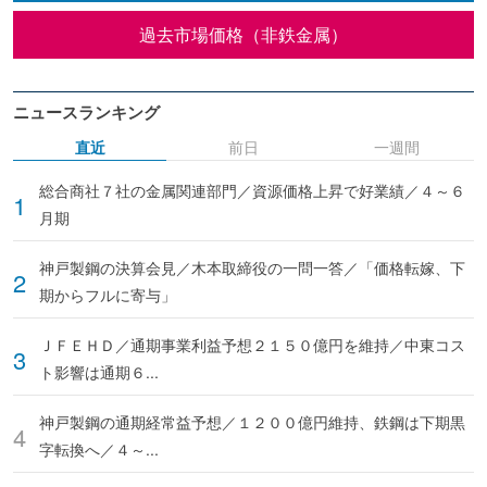
過去市場価格（非鉄金属）
ニュースランキング
直近
前日
一週間
総合商社７社の金属関連部門／資源価格上昇で好業績／４～６
月期
神戸製鋼の決算会見／木本取締役の一問一答／「価格転嫁、下
期からフルに寄与」
ＪＦＥＨＤ／通期事業利益予想２１５０億円を維持／中東コス
ト影響は通期６...
神戸製鋼の通期経常益予想／１２００億円維持、鉄鋼は下期黒
字転換へ／４～...