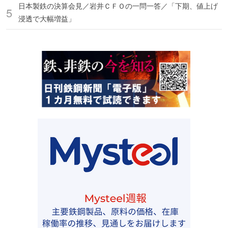
日本製鉄の決算会見／岩井ＣＦＯの一問一答／「下期、値上げ
浸透で大幅増益」