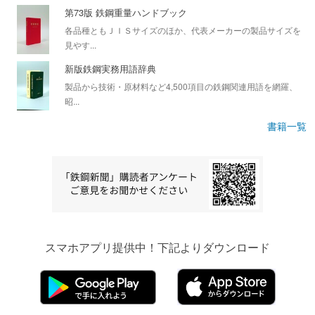
第73版 鉄鋼重量ハンドブック
各品種ともＪＩＳサイズのほか、代表メーカーの製品サイズを
見やす...
新版鉄鋼実務用語辞典
製品から技術・原材料など4,500項目の鉄鋼関連用語を網羅、
昭...
書籍一覧
スマホアプリ提供中！下記よりダウンロード