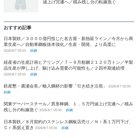
値上げ完遂へ／積み残し分の転嫁急ぐ
おすすめ記事
日本製鉄／３０００億円投じた名古屋・新熱延ライン／今月から商
業生産へ／自動車鋼板抜本強化／生産・開発、より高度に
2026/8/7 05:00
鉄鋼
経産省の生産計画ヒアリング／７～９月粗鋼２１２０万トン／半製
品生産が押し上げ、駆け込み需要の可能性も／２四半期連続増
2026/8/7 05:00
鉄鋼
鉄産懇・廣瀬会長／輸入鋼材の影響「引き続き注視」
2026/8/7 05:00
鉄鋼
関東デーバースチール／異形棒鋼、１．５万円値上げ完遂へ／積み
残し分の転嫁急ぐ
2026/8/7 05:00
鉄鋼
日本製鉄／８月契約のステンレス鋼板店売り／Ｎｉ系１万円下げ、
Ｃｒ系据え置き
2026/8/7 05:00
鉄鋼