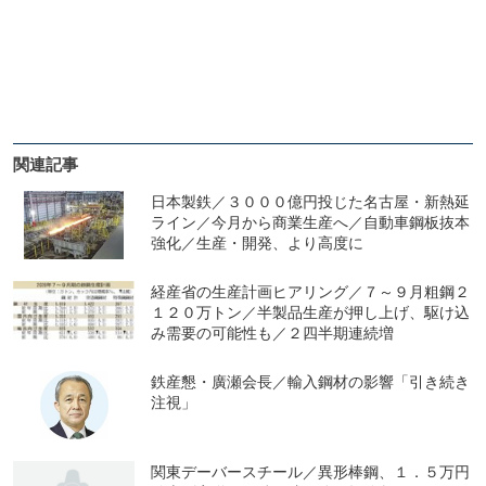
関連記事
日本製鉄／３０００億円投じた名古屋・新熱延
ライン／今月から商業生産へ／自動車鋼板抜本
強化／生産・開発、より高度に
経産省の生産計画ヒアリング／７～９月粗鋼２
１２０万トン／半製品生産が押し上げ、駆け込
み需要の可能性も／２四半期連続増
鉄産懇・廣瀬会長／輸入鋼材の影響「引き続き
注視」
関東デーバースチール／異形棒鋼、１．５万円