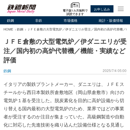
お申し込み
電子版1カ月無料で
試読できます
鉄鋼
非鉄
市場価格
統計・販価情報
HOME
鉄鋼
ＪＦＥ倉敷の大型電気炉／伊ダニエリが受注／国内初の高炉代替機／機
ＪＦＥ倉敷の大型電気炉／伊ダニエリが受
注／国内初の高炉代替機／機能・実績など
評価
鉄鋼
2025/7/4 05:00
イタリアの製鉄プラントメーカー、ダニエリは、ＪＦＥス
チールから西日本製鉄所倉敷地区（岡山県倉敷市）向けの
電気炉１基を受注した。脱炭素化を目的に高炉設備から切
り替える国内最初の大型電気炉のため、業界ではどの事業
者が受注するのか注目が集まっていた。高級鋼製造や自動
化に対応した先進技術を織り込んだ設備仕様となる見通し