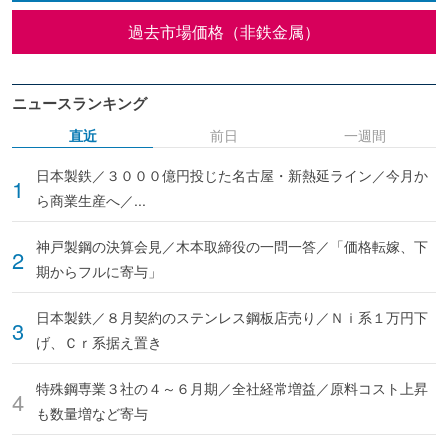
過去市場価格（非鉄金属）
ニュースランキング
直近
前日
一週間
日本製鉄／３０００億円投じた名古屋・新熱延ライン／今月か
ら商業生産へ／...
神戸製鋼の決算会見／木本取締役の一問一答／「価格転嫁、下
期からフルに寄与」
日本製鉄／８月契約のステンレス鋼板店売り／Ｎｉ系１万円下
げ、Ｃｒ系据え置き
特殊鋼専業３社の４～６月期／全社経常増益／原料コスト上昇
も数量増など寄与