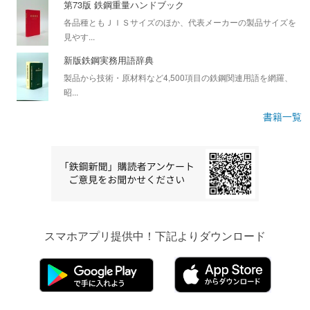
第73版 鉄鋼重量ハンドブック
各品種ともＪＩＳサイズのほか、代表メーカーの製品サイズを
見やす...
新版鉄鋼実務用語辞典
製品から技術・原材料など4,500項目の鉄鋼関連用語を網羅、
昭...
書籍一覧
スマホアプリ提供中！下記よりダウンロード