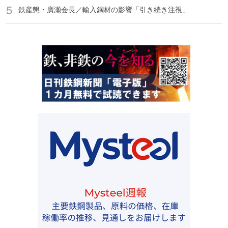
鉄産懇・廣瀬会長／輸入鋼材の影響「引き続き注視」