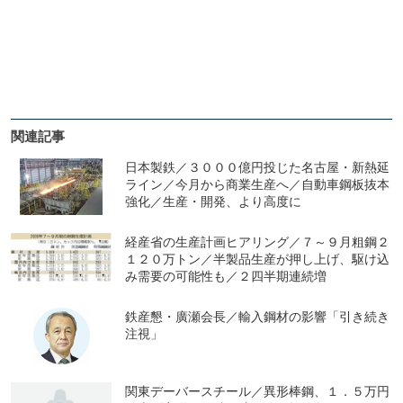
関連記事
日本製鉄／３０００億円投じた名古屋・新熱延
ライン／今月から商業生産へ／自動車鋼板抜本
強化／生産・開発、より高度に
経産省の生産計画ヒアリング／７～９月粗鋼２
１２０万トン／半製品生産が押し上げ、駆け込
み需要の可能性も／２四半期連続増
鉄産懇・廣瀬会長／輸入鋼材の影響「引き続き
注視」
関東デーバースチール／異形棒鋼、１．５万円