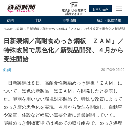
お申し込み
電子版1カ月無料で
試読できます
鉄鋼
非鉄
市場価格
統計・販価情報
HOME
鉄鋼
日新製鋼／高耐食めっき鋼板「ＺＡＭ」／特殊改質で黒色化／新製品開
日新製鋼／高耐食めっき鋼板「ＺＡＭ」／
特殊改質で黒色化／新製品開発、４月から
受注開始
鉄鋼
2017/3/9 05:00
日新製鋼は８日、高耐食性溶融めっき鋼板「ＺＡＭ」に
ついて、黒色の新製品「黒ＺＡＭ」を開発したと発表し
た。溶剤を用いない環境対応製品で、特殊な改質によって
めっき層の黒色化を実現。４月から受注を開始し、自動車
や家電、住設など幅広い需要分野に営業展開していく。
溶融めっき鋼板市場では初めての取り組みで、めっき処理