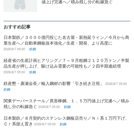
値上げ完遂へ／積み残し分の転嫁急ぐ
おすすめ記事
日本製鉄／３０００億円投じた名古屋・新熱延ライン／今月から商
業生産へ／自動車鋼板抜本強化／生産・開発、より高度に
2026/8/7 05:00
鉄鋼
経産省の生産計画ヒアリング／７～９月粗鋼２１２０万トン／半製
品生産が押し上げ、駆け込み需要の可能性も／２四半期連続増
2026/8/7 05:00
鉄鋼
鉄産懇・廣瀬会長／輸入鋼材の影響「引き続き注視」
2026/8/7 05:00
鉄鋼
関東デーバースチール／異形棒鋼、１．５万円値上げ完遂へ／積み
残し分の転嫁急ぐ
2026/8/7 05:00
鉄鋼
日本製鉄／８月契約のステンレス鋼板店売り／Ｎｉ系１万円下げ、
Ｃｒ系据え置き
2026/8/7 05:00
鉄鋼