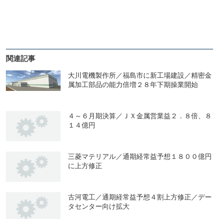
関連記事
大川電機製作所／福島市に新工場建設／精密金
属加工部品の能力倍増２８年下期操業開始
４～６月期決算／ＪＸ金属営業益２．８倍、８
１４億円
三菱マテリアル／通期経常益予想１８００億円
に上方修正
古河電工／通期経常益予想４割上方修正／デー
タセンター向け拡大