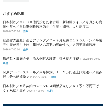
おすすめ記事
日本製鉄／３０００億円投じた名古屋・新熱延ライン／今月から商
業生産へ／自動車鋼板抜本強化／生産・開発、より高度に
2026/8/7 05:00
鉄鋼
経産省の生産計画ヒアリング／７～９月粗鋼２１２０万トン／半製
品生産が押し上げ、駆け込み需要の可能性も／２四半期連続増
2026/8/7 05:00
鉄鋼
鉄産懇・廣瀬会長／輸入鋼材の影響「引き続き注視」
2026/8/7 05:00
鉄鋼
関東デーバースチール／異形棒鋼、１．５万円値上げ完遂へ／積み
残し分の転嫁急ぐ
2026/8/7 05:00
鉄鋼
日本製鉄／８月契約のステンレス鋼板店売り／Ｎｉ系１万円下げ、
Ｃｒ系据え置き
2026/8/7 05:00
鉄鋼