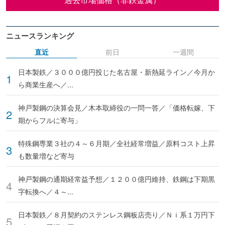
ニュースランキング
直近
前日
一週間
日本製鉄／３０００億円投じた名古屋・新熱延ライン／今月か
ら商業生産へ／...
神戸製鋼の決算会見／木本取締役の一問一答／「価格転嫁、下
期からフルに寄与」
特殊鋼専業３社の４～６月期／全社経常増益／原料コスト上昇
も数量増など寄与
神戸製鋼の通期経常益予想／１２００億円維持、鉄鋼は下期黒
字転換へ／４～...
日本製鉄／８月契約のステンレス鋼板店売り／Ｎｉ系１万円下