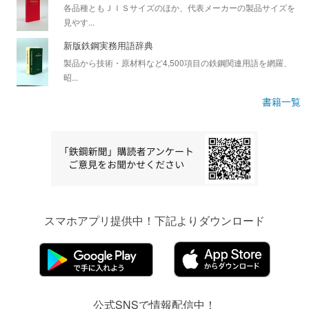
各品種ともＪＩＳサイズのほか、代表メーカーの製品サイズを
見やす...
新版鉄鋼実務用語辞典
製品から技術・原材料など4,500項目の鉄鋼関連用語を網羅、
昭...
書籍一覧
スマホアプリ提供中！下記よりダウンロード
公式SNSで情報配信中！