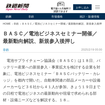
お申し込み
電子版1カ月無料で
試読できます
鉄鋼
非鉄
市場価格
統計・販価情報
HOME
非鉄
ＢＡＳＣ／電池ビジネスセミナー開催／最新動向解説、新規参入後押し
ＢＡＳＣ／電池ビジネスセミナー開催／
最新動向解説、新規参入後押し
非鉄
2025/2/19 05:00
電池サプライチェーン協議会（ＢＡＳＣ）は１８日、バ
ッテリー産業への新規参入・事業拡大を検討する企業を対
象に、電池ビジネスセミナー「ＢＡＳＣバッテリー・カレ
ッジ」を都内で開いた。自動車関連の部品メーカーや設備
メーカーなど３６社から４１人が参加。きょう１９日まで
の日程で電池ビジネスの最新動向や現場で求められる部
材・設備ニーズなどを解説する。１８...