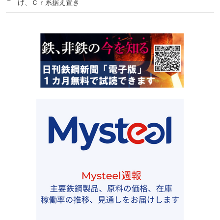
げ、Ｃｒ系据え置き