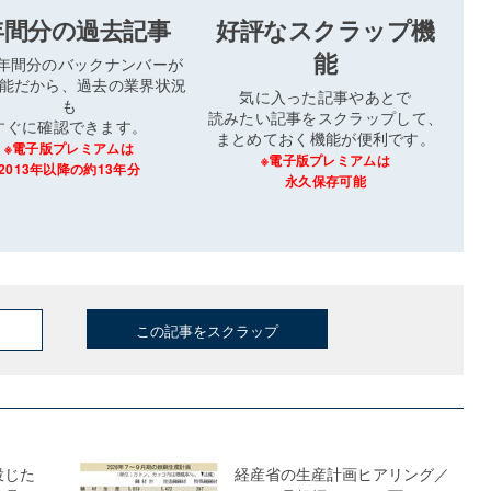
年間分の過去記事
好評なスクラップ機
能
3年間分のバックナンバーが
能だから、過去の業界状況
気に入った記事やあとで
も
読みたい記事をスクラップして、
すぐに確認できます。
まとめておく機能が便利です。
※電子版プレミアムは
※電子版プレミアムは
2013年以降の約13年分
永久保存可能
この記事をスクラップ
投じた
経産省の生産計画ヒアリング／