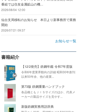
番組では住友金属鉱山の機...
2026/08/04 12:00
仙台支局移転のお知らせ 本日より新事務所で業務
開始
2026/07/21 09:37
お知らせ一覧
書籍紹介
【12/2発売】鉄鋼年鑑 令和7年度版
令和6年度業界動向の詳細 昭和30年創刊
以来50年余、他の産業...
第73版 鉄鋼重量ハンドブック
各品種ともＪＩＳサイズのほか、代表メ
ーカーの製品サイズを見やす...
新版鉄鋼実務用語辞典
製品から技術・原材料など4,500項目の