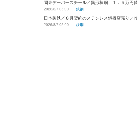
関東デーバースチール／異形棒鋼、１．５万円
2026/8/7 05:00
鉄鋼
日本製鉄／８月契約のステンレス鋼板店売り／
2026/8/7 05:00
鉄鋼