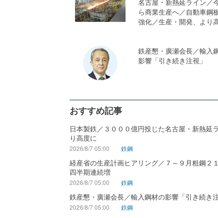
名古屋・新熱延ライン／
ら商業生産へ／自動車鋼
強化／生産・開発、より
鉄産懇・廣瀬会長／輸入
影響「引き続き注視」
おすすめ記事
日本製鉄／３０００億円投じた名古屋・新熱延
り高度に
2026/8/7 05:00
鉄鋼
経産省の生産計画ヒアリング／７～９月粗鋼２
四半期連続増
2026/8/7 05:00
鉄鋼
鉄産懇・廣瀬会長／輸入鋼材の影響「引き続き
2026/8/7 05:00
鉄鋼