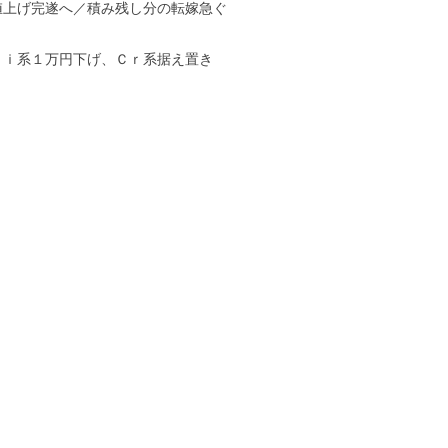
値上げ完遂へ／積み残し分の転嫁急ぐ
Ｎｉ系１万円下げ、Ｃｒ系据え置き