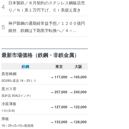
日本製鉄／８月契約のステンレス鋼板店売
り／Ｎｉ系１万円下げ、Ｃｒ系据え置き
神戸製鋼の通期経常益予想／１２００億円
維持、鉄鋼は下期黒字転換へ／４～...
最新市場価格（鉄鋼・非鉄金属）
鉄鋼
東京
大阪
異形棒鋼
117,000
105,000
→
→
SD295=直送 16～25ミリ
黒ガス管
257,000
245,000
→
→
高炉品 50A(2インチ)
冷延薄板
127,000
122,000
→
→
1.0×(3×6)
厚板
133,000
128,000
→
→
16～25×(5×10)=無規格