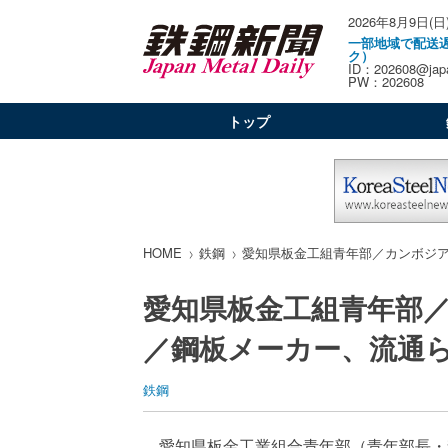
2026年8月9日(日
一部地域で配送
ク）
ID：202608@japa
PW：202608
トップ
HOME
鉄鋼
愛知県板金工組青年部／カンボジ
愛知県板金工組青年部
／鋼板メーカー、流通
鉄鋼
愛知県板金工業組合青年部（青年部長・