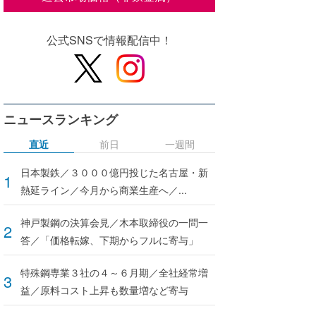
公式SNSで情報配信中！
ニュースランキング
直近
前日
一週間
日本製鉄／３０００億円投じた名古屋・新
熱延ライン／今月から商業生産へ／...
神戸製鋼の決算会見／木本取締役の一問一
答／「価格転嫁、下期からフルに寄与」
特殊鋼専業３社の４～６月期／全社経常増
益／原料コスト上昇も数量増など寄与