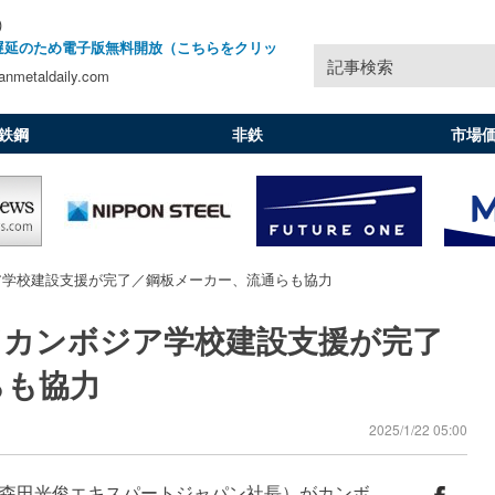
)
遅延のため電子版無料開放（こちらをクリッ
記事検索
nmetaldaily.com
鉄鋼
非鉄
市場
ア学校建設支援が完了／鋼板メーカー、流通らも協力
／カンボジア学校建設支援が完了
らも協力
2025/1/22 05:00
森田光俊エキスパートジャパン社長）がカンボ