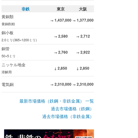
非鉄
東京
大阪
黄銅類
1,437,000
1,377,000
→
→
黄銅削粉
銅小板
2,580
2,712
→
→
2.0ミリ(365×1200ミリ)
銅管
2,760
2,922
→
→
50×5ミリ
ニッケル地金
2,850
2,850
↓
↓
溶解用
電気銅
2,310,000
2,310,000
→
→
最新市場価格（鉄鋼・非鉄金属） 一覧
過去市場価格（鉄鋼）
過去市場価格（非鉄金属）