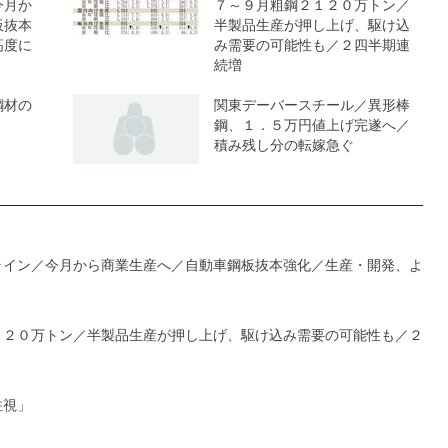
今月か
７～９月粗鋼２１２０万トン／
板抜本
半製品生産が押し上げ、駆け込
高度に
み需要の可能性も／２四半期連
続増
鋼材の
関東デーバースチール／異形棒
鋼、１．５万円値上げ完遂へ／
積み残し分の転嫁急ぐ
ライン／今月から商業生産へ／自動車鋼板抜本強化／生産・開発、よ
１２０万トン／半製品生産が押し上げ、駆け込み需要の可能性も／２
注視」