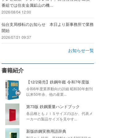
番組では住友金属鉱山の機...
2026/08/04 12:00
仙台支局移転のお知らせ 本日より新事務所で業務
開始
2026/07/21 09:37
お知らせ一覧
書籍紹介
【12/2発売】鉄鋼年鑑 令和7年度版
令和6年度業界動向の詳細 昭和30年創刊
以来50年余、他の産業...
第73版 鉄鋼重量ハンドブック
各品種ともＪＩＳサイズのほか、代表メ
ーカーの製品サイズを見やす...
新版鉄鋼実務用語辞典
製品から技術・原材料など4,500項目の