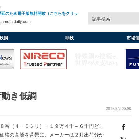
)
遅延のため電子版無料開放（こちらをクリッ
記事検索
nmetaldaily.com
鉄鋼
非鉄
市場
荷動き低調
2017/3/9 05:00
８番（４・０ミリ）＝１９万４千～６千円どこ
価格の高騰を背景に、メーカーは２月出荷分か