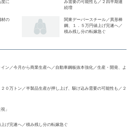
高度に
み需要の可能性も／２四半期連
続増
鋼材の
関東デーバースチール／異形棒
鋼、１．５万円値上げ完遂へ／
積み残し分の転嫁急ぐ
ライン／今月から商業生産へ／自動車鋼板抜本強化／生産・開発、よ
１２０万トン／半製品生産が押し上げ、駆け込み需要の可能性も／２
注視」
値上げ完遂へ／積み残し分の転嫁急ぐ