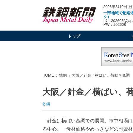
2026年8月9日(日
一部地域で配送
ク）
ID：202608@japa
PW：202608
トップ
HOME
鉄鋼
大阪／針金／横ばい、荷動き低調
大阪／針金／横ばい、
鉄鋼
針金は横ばい基調での展開。市中相場は
ろ中心。 母材価格やめっきなどの副資材