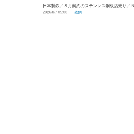
日本製鉄／８月契約のステンレス鋼板店売り／
2026/8/7 05:00
鉄鋼