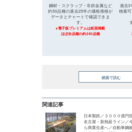
鋼材・スクラップ・非鉄金属など
過去
約50品種の過去25年の価格推移が
検索可
データとチャートで確認できま
す。
※電子版プレミアムは紙面掲載
ほぼ全品種の約240品種
紙面で読む
関連記事
日本製鉄／３０００億円
名古屋・新熱延ライン／
ら商業生産へ／自動車鋼