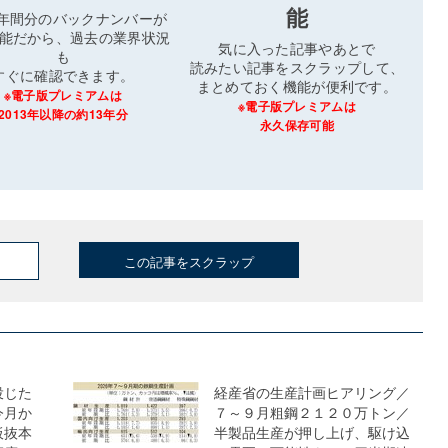
能
3年間分のバックナンバーが
能だから、過去の業界状況
気に入った記事やあとで
も
読みたい記事をスクラップして、
すぐに確認できます。
まとめておく機能が便利です。
※電子版プレミアムは
※電子版プレミアムは
2013年以降の約13年分
永久保存可能
この記事をスクラップ
投じた
経産省の生産計画ヒアリング／
今月か
７～９月粗鋼２１２０万トン／
板抜本
半製品生産が押し上げ、駆け込