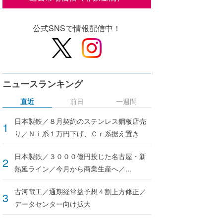
公式SNSで情報配信中！
ニュースランキング
直近
前日
一週間
日本製鉄／８月契約のステンレス鋼板店売
り／Ｎｉ系１万円下げ、Ｃｒ系据え置き
日本製鉄／３０００億円投じた名古屋・新
熱延ライン／今月から商業生産へ／...
古河電工／通期経常益予想４割上方修正／
データセンター向け拡大