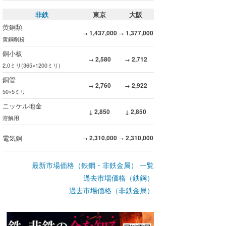
非鉄
東京
大阪
黄銅類
1,437,000
1,377,000
→
→
黄銅削粉
銅小板
2,580
2,712
→
→
2.0ミリ(365×1200ミリ)
銅管
2,760
2,922
→
→
50×5ミリ
ニッケル地金
2,850
2,850
↓
↓
溶解用
電気銅
2,310,000
2,310,000
→
→
最新市場価格（鉄鋼・非鉄金属） 一覧
過去市場価格（鉄鋼）
過去市場価格（非鉄金属）