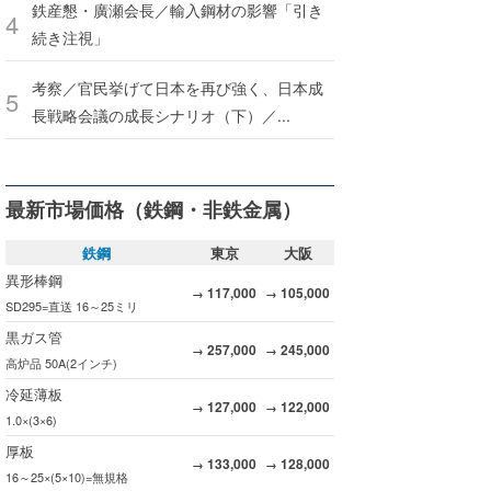
鉄産懇・廣瀬会長／輸入鋼材の影響「引き
続き注視」
考察／官民挙げて日本を再び強く、日本成
長戦略会議の成長シナリオ（下）／...
最新市場価格（鉄鋼・非鉄金属）
鉄鋼
東京
大阪
異形棒鋼
117,000
105,000
→
→
SD295=直送 16～25ミリ
黒ガス管
257,000
245,000
→
→
高炉品 50A(2インチ)
冷延薄板
127,000
122,000
→
→
1.0×(3×6)
厚板
133,000
128,000
→
→
16～25×(5×10)=無規格