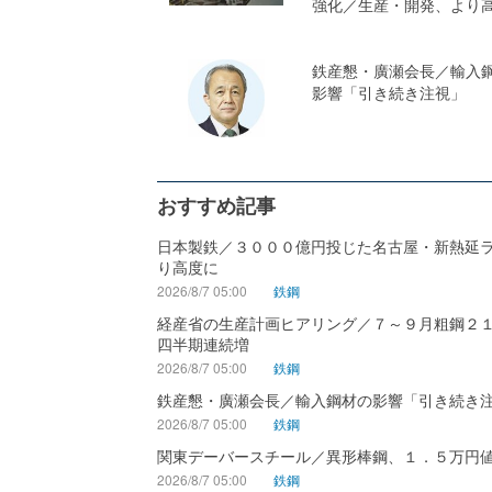
強化／生産・開発、より
鉄産懇・廣瀬会長／輸入
影響「引き続き注視」
おすすめ記事
日本製鉄／３０００億円投じた名古屋・新熱延
り高度に
2026/8/7 05:00
鉄鋼
経産省の生産計画ヒアリング／７～９月粗鋼２
四半期連続増
2026/8/7 05:00
鉄鋼
鉄産懇・廣瀬会長／輸入鋼材の影響「引き続き
2026/8/7 05:00
鉄鋼
関東デーバースチール／異形棒鋼、１．５万円
2026/8/7 05:00
鉄鋼