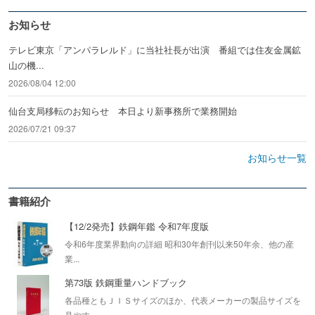
お知らせ
テレビ東京「アンパラレルド」に当社社長が出演 番組では住友金属鉱
山の機...
2026/08/04 12:00
仙台支局移転のお知らせ 本日より新事務所で業務開始
2026/07/21 09:37
お知らせ一覧
書籍紹介
【12/2発売】鉄鋼年鑑 令和7年度版
令和6年度業界動向の詳細 昭和30年創刊以来50年余、他の産
業...
第73版 鉄鋼重量ハンドブック
各品種ともＪＩＳサイズのほか、代表メーカーの製品サイズを
見やす...