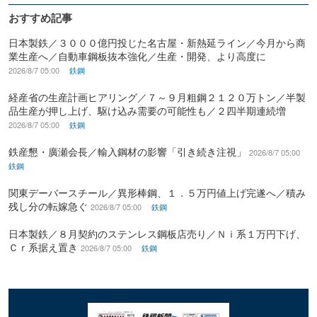
おすすめ記事
日本製鉄／３０００億円投じた名古屋・新熱延ライン／今月から商
業生産へ／自動車鋼板抜本強化／生産・開発、より高度に
2026/8/7 05:00
鉄鋼
経産省の生産計画ヒアリング／７～９月粗鋼２１２０万トン／半製
品生産が押し上げ、駆け込み需要の可能性も／２四半期連続増
2026/8/7 05:00
鉄鋼
鉄産懇・廣瀬会長／輸入鋼材の影響「引き続き注視」
2026/8/7 05:00
鉄鋼
関東デーバースチール／異形棒鋼、１．５万円値上げ完遂へ／積み
残し分の転嫁急ぐ
2026/8/7 05:00
鉄鋼
日本製鉄／８月契約のステンレス鋼板店売り／Ｎｉ系１万円下げ、
Ｃｒ系据え置き
2026/8/7 05:00
鉄鋼