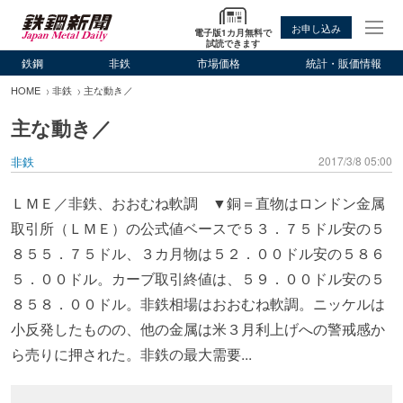
お申し込み
電子版1カ月無料で
試読できます
鉄鋼
非鉄
市場価格
統計・販価情報
HOME
非鉄
主な動き／
主な動き／
非鉄
2017/3/8 05:00
ＬＭＥ／非鉄、おおむね軟調 ▼銅＝直物はロンドン金属
取引所（ＬＭＥ）の公式値ベースで５３．７５ドル安の５
８５５．７５ドル、３カ月物は５２．００ドル安の５８６
５．００ドル。カーブ取引終値は、５９．００ドル安の５
８５８．００ドル。非鉄相場はおおむね軟調。ニッケルは
小反発したものの、他の金属は米３月利上げへの警戒感か
ら売りに押された。非鉄の最大需要...