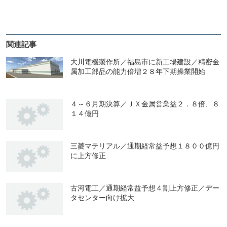
関連記事
大川電機製作所／福島市に新工場建設／精密金
属加工部品の能力倍増２８年下期操業開始
４～６月期決算／ＪＸ金属営業益２．８倍、８
１４億円
三菱マテリアル／通期経常益予想１８００億円
に上方修正
古河電工／通期経常益予想４割上方修正／デー
タセンター向け拡大