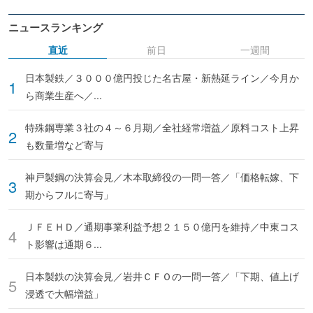
ニュースランキング
直近
前日
一週間
日本製鉄／３０００億円投じた名古屋・新熱延ライン／今月か
ら商業生産へ／...
特殊鋼専業３社の４～６月期／全社経常増益／原料コスト上昇
も数量増など寄与
神戸製鋼の決算会見／木本取締役の一問一答／「価格転嫁、下
期からフルに寄与」
ＪＦＥＨＤ／通期事業利益予想２１５０億円を維持／中東コス
ト影響は通期６...
日本製鉄の決算会見／岩井ＣＦＯの一問一答／「下期、値上げ
浸透で大幅増益」