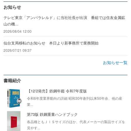
お知らせ
テレビ東京「アンパラレルド」に当社社長が出演 番組では住友金属鉱
山の機...
2026/08/04 12:00
仙台支局移転のお知らせ 本日より新事務所で業務開始
2026/07/21 09:37
お知らせ一覧
書籍紹介
【12/2発売】鉄鋼年鑑 令和7年度版
令和6年度業界動向の詳細 昭和30年創刊以来50年余、他の産
業...
第73版 鉄鋼重量ハンドブック
各品種ともＪＩＳサイズのほか、代表メーカーの製品サイズを
見やす...