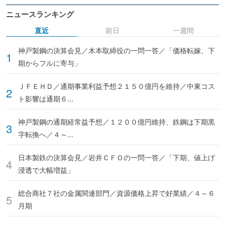
ニュースランキング
直近
前日
一週間
神戸製鋼の決算会見／木本取締役の一問一答／「価格転嫁、下
期からフルに寄与」
ＪＦＥＨＤ／通期事業利益予想２１５０億円を維持／中東コス
ト影響は通期６...
神戸製鋼の通期経常益予想／１２００億円維持、鉄鋼は下期黒
字転換へ／４～...
日本製鉄の決算会見／岩井ＣＦＯの一問一答／「下期、値上げ
浸透で大幅増益」
総合商社７社の金属関連部門／資源価格上昇で好業績／４～６
月期