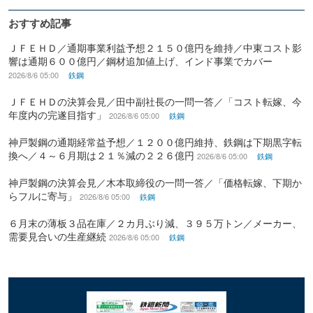
おすすめ記事
ＪＦＥＨＤ／通期事業利益予想２１５０億円を維持／中東コスト影
響は通期６００億円／鋼材追加値上げ、インド事業でカバー
2026/8/6 05:00
鉄鋼
ＪＦＥＨＤの決算会見／田中副社長の一問一答／「コスト転嫁、今
年度内の完遂目指す」
2026/8/6 05:00
鉄鋼
神戸製鋼の通期経常益予想／１２００億円維持、鉄鋼は下期黒字転
換へ／４～６月期は２１％減の２２６億円
2026/8/6 05:00
鉄鋼
神戸製鋼の決算会見／木本取締役の一問一答／「価格転嫁、下期か
らフルに寄与」
2026/8/6 05:00
鉄鋼
６月末の薄板３品在庫／２カ月ぶり減、３９５万トン／メーカー、
需要見合いの生産継続
2026/8/6 05:00
鉄鋼