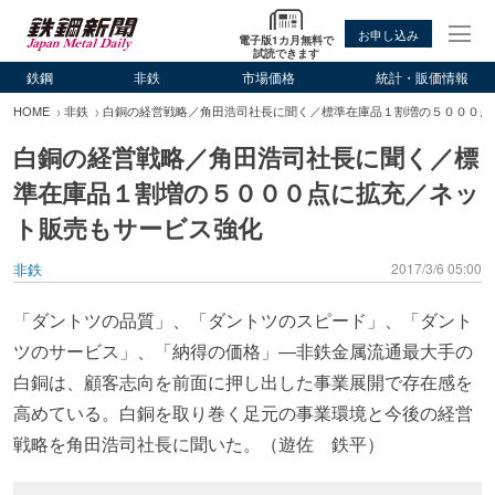
お申し込み
電子版1カ月無料で
試読できます
鉄鋼
非鉄
市場価格
統計・販価情報
HOME
非鉄
白銅の経営戦略／角田浩司社長に聞く／標準在庫品１割増の５０００点
白銅の経営戦略／角田浩司社長に聞く／標
準在庫品１割増の５０００点に拡充／ネッ
ト販売もサービス強化
非鉄
2017/3/6 05:00
「ダントツの品質」、「ダントツのスピード」、「ダント
ツのサービス」、「納得の価格」―非鉄金属流通最大手の
白銅は、顧客志向を前面に押し出した事業展開で存在感を
高めている。白銅を取り巻く足元の事業環境と今後の経営
戦略を角田浩司社長に聞いた。（遊佐 鉄平）