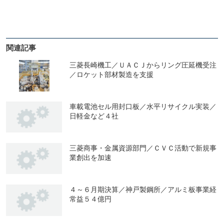
関連記事
三菱長崎機工／ＵＡＣＪからリング圧延機受注
／ロケット部材製造を支援
車載電池セル用封口板／水平リサイクル実装／
日軽金など４社
三菱商事・金属資源部門／ＣＶＣ活動で新規事
業創出を加速
４～６月期決算／神戸製鋼所／アルミ板事業経
常益５４億円