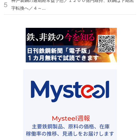
神戸製鋼の通期経常益予想／１２００億円維持、鉄鋼は下期黒
字転換へ／４～...