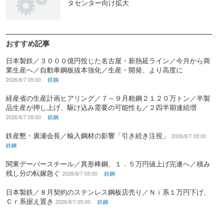
タセンター向け拡大
おすすめ記事
日本製鉄／３０００億円投じた名古屋・新熱延ライン／今月から商
業生産へ／自動車鋼板抜本強化／生産・開発、より高度に
2026/8/7 05:00
鉄鋼
経産省の生産計画ヒアリング／７～９月粗鋼２１２０万トン／半製
品生産が押し上げ、駆け込み需要の可能性も／２四半期連続増
2026/8/7 05:00
鉄鋼
鉄産懇・廣瀬会長／輸入鋼材の影響「引き続き注視」
2026/8/7 05:00
鉄鋼
関東デーバースチール／異形棒鋼、１．５万円値上げ完遂へ／積み
残し分の転嫁急ぐ
2026/8/7 05:00
鉄鋼
日本製鉄／８月契約のステンレス鋼板店売り／Ｎｉ系１万円下げ、
Ｃｒ系据え置き
2026/8/7 05:00
鉄鋼