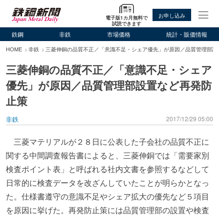
お申し込み
電子版1カ月無料で
試読できます
鉄鋼
非鉄
市場価格
統計・販価情報
HOME
非鉄
三菱伸銅の品質不正／「意識不足・シェア優先」が原因／品質管理部設
三菱伸銅の品質不正／「意識不足・シェア
優先」が原因／品質管理部設置など再発防
止策
非鉄
2017/12/29 05:00
三菱マテリアルが２８日に公表した子会社の品質不正に
関する中間調査報告書によると、三菱伸銅では「需要家別
検査ポイント表」と呼ばれる社内文書を参照するなどして
日常的に検査データを改ざんしていたことが明らかとなっ
た。仕様書遵守の意識不足やシェア拡大の優先など５項目
を原因に挙げた。再発防止策には品質管理部の設置や検査