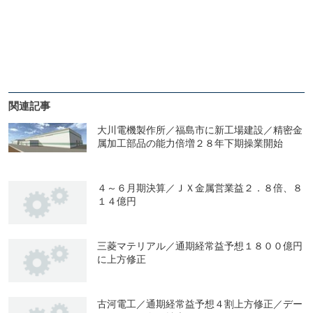
関連記事
大川電機製作所／福島市に新工場建設／精密金
属加工部品の能力倍増２８年下期操業開始
４～６月期決算／ＪＸ金属営業益２．８倍、８
１４億円
三菱マテリアル／通期経常益予想１８００億円
に上方修正
古河電工／通期経常益予想４割上方修正／デー