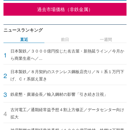
過去市場価格（非鉄金属）
ニュースランキング
直近
前日
一週間
日本製鉄／３０００億円投じた名古屋・新熱延ライン／今月か
ら商業生産へ／...
日本製鉄／８月契約のステンレス鋼板店売り／Ｎｉ系１万円下
げ、Ｃｒ系据え置き
鉄産懇・廣瀬会長／輸入鋼材の影響「引き続き注視」
古河電工／通期経常益予想４割上方修正／データセンター向け
拡大