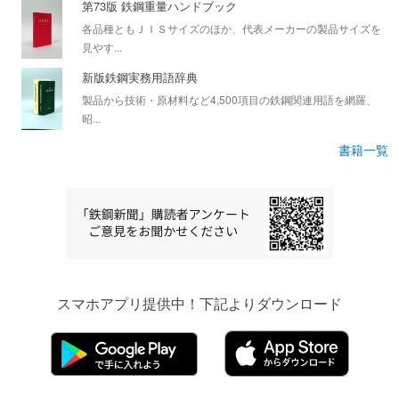
第73版 鉄鋼重量ハンドブック
各品種ともＪＩＳサイズのほか、代表メーカーの製品サイズを
見やす...
新版鉄鋼実務用語辞典
製品から技術・原材料など4,500項目の鉄鋼関連用語を網羅、
昭...
書籍一覧
スマホアプリ提供中！下記よりダウンロード