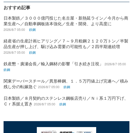
おすすめ記事
日本製鉄／３０００億円投じた名古屋・新熱延ライン／今月から商
業生産へ／自動車鋼板抜本強化／生産・開発、より高度に
2026/8/7 05:00
鉄鋼
経産省の生産計画ヒアリング／７～９月粗鋼２１２０万トン／半製
品生産が押し上げ、駆け込み需要の可能性も／２四半期連続増
2026/8/7 05:00
鉄鋼
鉄産懇・廣瀬会長／輸入鋼材の影響「引き続き注視」
2026/8/7 05:00
鉄鋼
関東デーバースチール／異形棒鋼、１．５万円値上げ完遂へ／積み
残し分の転嫁急ぐ
2026/8/7 05:00
鉄鋼
日本製鉄／８月契約のステンレス鋼板店売り／Ｎｉ系１万円下げ、
Ｃｒ系据え置き
2026/8/7 05:00
鉄鋼