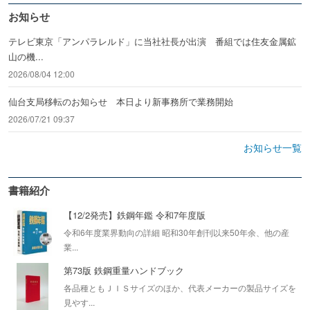
お知らせ
テレビ東京「アンパラレルド」に当社社長が出演 番組では住友金属鉱
山の機...
2026/08/04 12:00
仙台支局移転のお知らせ 本日より新事務所で業務開始
2026/07/21 09:37
お知らせ一覧
書籍紹介
【12/2発売】鉄鋼年鑑 令和7年度版
令和6年度業界動向の詳細 昭和30年創刊以来50年余、他の産
業...
第73版 鉄鋼重量ハンドブック
各品種ともＪＩＳサイズのほか、代表メーカーの製品サイズを
見やす...