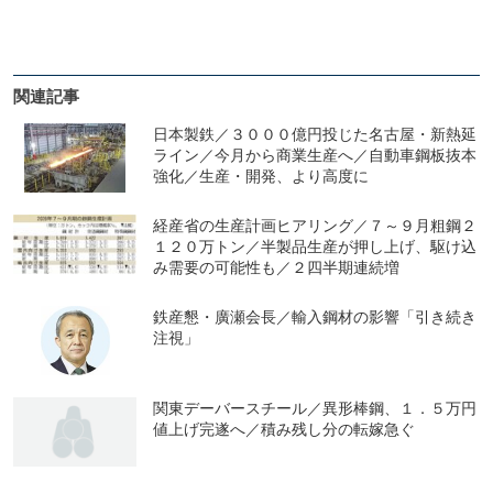
関連記事
日本製鉄／３０００億円投じた名古屋・新熱延
ライン／今月から商業生産へ／自動車鋼板抜本
強化／生産・開発、より高度に
経産省の生産計画ヒアリング／７～９月粗鋼２
１２０万トン／半製品生産が押し上げ、駆け込
み需要の可能性も／２四半期連続増
鉄産懇・廣瀬会長／輸入鋼材の影響「引き続き
注視」
関東デーバースチール／異形棒鋼、１．５万円
値上げ完遂へ／積み残し分の転嫁急ぐ