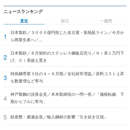
ニュースランキング
直近
前日
一週間
日本製鉄／３０００億円投じた名古屋・新熱延ライン／今月か
ら商業生産へ／...
日本製鉄／８月契約のステンレス鋼板店売り／Ｎｉ系１万円下
げ、Ｃｒ系据え置き
特殊鋼専業３社の４～６月期／全社経常増益／原料コスト上昇
も数量増など寄与
神戸製鋼の決算会見／木本取締役の一問一答／「価格転嫁、下
期からフルに寄与」
鉄産懇・廣瀬会長／輸入鋼材の影響「引き続き注視」