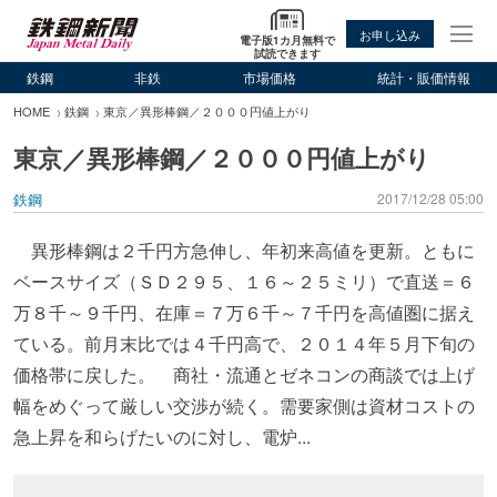
お申し込み
電子版1カ月無料で
試読できます
鉄鋼
非鉄
市場価格
統計・販価情報
HOME
鉄鋼
東京／異形棒鋼／２０００円値上がり
東京／異形棒鋼／２０００円値上がり
鉄鋼
2017/12/28 05:00
異形棒鋼は２千円方急伸し、年初来高値を更新。ともに
ベースサイズ（ＳＤ２９５、１６～２５ミリ）で直送＝６
万８千～９千円、在庫＝７万６千～７千円を高値圏に据え
ている。前月末比では４千円高で、２０１４年５月下旬の
価格帯に戻した。 商社・流通とゼネコンの商談では上げ
幅をめぐって厳しい交渉が続く。需要家側は資材コストの
急上昇を和らげたいのに対し、電炉...