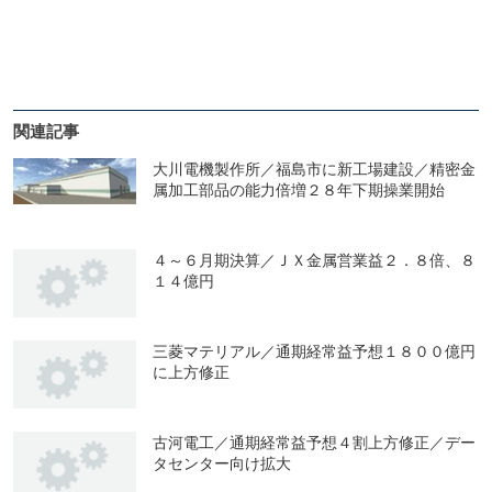
関連記事
大川電機製作所／福島市に新工場建設／精密金
属加工部品の能力倍増２８年下期操業開始
４～６月期決算／ＪＸ金属営業益２．８倍、８
１４億円
三菱マテリアル／通期経常益予想１８００億円
に上方修正
古河電工／通期経常益予想４割上方修正／デー
タセンター向け拡大