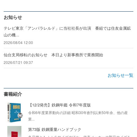
お知らせ
テレビ東京「アンパラレルド」に当社社長が出演 番組では住友金属鉱
山の機...
2026/08/04 12:00
仙台支局移転のお知らせ 本日より新事務所で業務開始
2026/07/21 09:37
お知らせ一覧
書籍紹介
【12/2発売】鉄鋼年鑑 令和7年度版
令和6年度業界動向の詳細 昭和30年創刊以来50年余、他の産
業...
第73版 鉄鋼重量ハンドブック
各品種ともＪＩＳサイズのほか、代表メーカーの製品サイズを