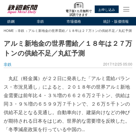
お申し込み
電子版1カ月無料で
試読できます
鉄鋼
非鉄
市場価格
統計・販価情報
HOME
非鉄
アルミ新地金の世界需給／１８年は２７万トンの供給不足／丸紅予測
アルミ新地金の世界需給／１８年は２７万
トンの供給不足／丸紅予測
非鉄
2017/12/25 05:00
丸紅（軽金属）が２２日に発表した「アルミ需給バラン
ス・市況見通し」によると、２０１８年の世界アルミ新地
金需要は前年比４・３％増の６６２６万２千トン、供給は
同３・９％増の６５９９万７千トンで、２６万５千トンの
供給不足となる見通し。自動車向け、建築向けなどの伸び
が期待される日本をはじめ、世界的な需要増を反映した。
「冬季減産政策を行っている中国の...