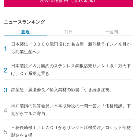
ニュースランキング
直近
前日
一週間
日本製鉄／３０００億円投じた名古屋・新熱延ライン／今月か
ら商業生産へ／...
日本製鉄／８月契約のステンレス鋼板店売り／Ｎｉ系１万円下
げ、Ｃｒ系据え置き
鉄産懇・廣瀬会長／輸入鋼材の影響「引き続き注視」
神戸製鋼の決算会見／木本取締役の一問一答／「価格転嫁、下
期からフルに寄与」
三菱長崎機工／ＵＡＣＪからリング圧延機受注／ロケット部材
製造を支援