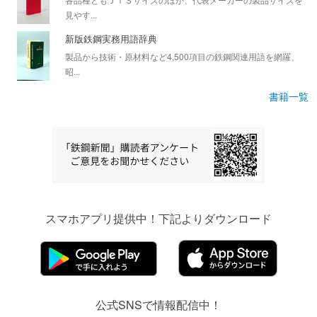
見やす...
新版鉄鋼実務用語辞典
製品から技術・原材料など4,500項目の鉄鋼関連用語を網羅、
昭...
書籍一覧
スマホアプリ提供中！下記よりダウンロード
公式SNSで情報配信中！