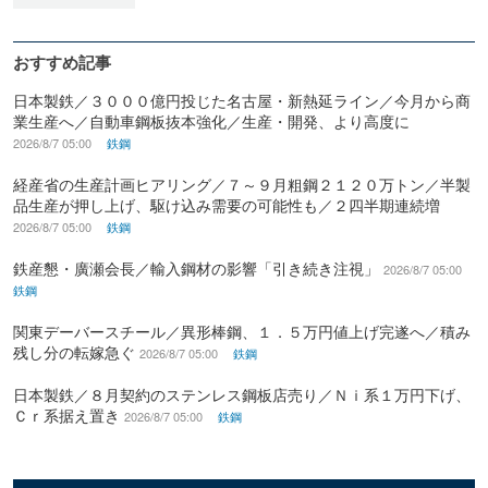
おすすめ記事
日本製鉄／３０００億円投じた名古屋・新熱延ライン／今月から商
業生産へ／自動車鋼板抜本強化／生産・開発、より高度に
2026/8/7 05:00
鉄鋼
経産省の生産計画ヒアリング／７～９月粗鋼２１２０万トン／半製
品生産が押し上げ、駆け込み需要の可能性も／２四半期連続増
2026/8/7 05:00
鉄鋼
鉄産懇・廣瀬会長／輸入鋼材の影響「引き続き注視」
2026/8/7 05:00
鉄鋼
関東デーバースチール／異形棒鋼、１．５万円値上げ完遂へ／積み
残し分の転嫁急ぐ
2026/8/7 05:00
鉄鋼
日本製鉄／８月契約のステンレス鋼板店売り／Ｎｉ系１万円下げ、
Ｃｒ系据え置き
2026/8/7 05:00
鉄鋼