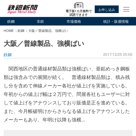
お申し込み
電子版1カ月無料で
試読できます
鉄鋼
非鉄
市場価格
統計・販価情報
HOME
鉄鋼
大阪／普線製品、強横ばい
大阪／普線製品、強横ばい
鉄鋼
2017/12/25 05:00
関西地区の普通線材製品類は強横ばい、亜鉛めっき鋼板
類は強含みでの展開が続く。 普通線材製品類は、積み残
し分を含めて伸線メーカー各社が値上げを実施している。
年初からの値上げ幅は２万円で、問屋各社もユーザーに対
して値上げをアナウンスしており販価是正を進めている。
また、今月帳破明けからさらなる値上げをアナウンスした
メーカーもあり、年明け以降も強横...