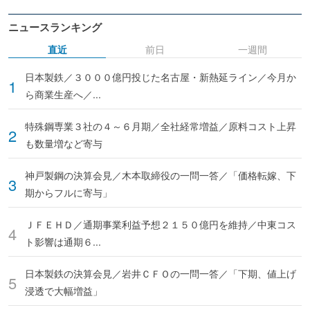
ニュースランキング
直近
前日
一週間
日本製鉄／３０００億円投じた名古屋・新熱延ライン／今月か
ら商業生産へ／...
特殊鋼専業３社の４～６月期／全社経常増益／原料コスト上昇
も数量増など寄与
神戸製鋼の決算会見／木本取締役の一問一答／「価格転嫁、下
期からフルに寄与」
ＪＦＥＨＤ／通期事業利益予想２１５０億円を維持／中東コス
ト影響は通期６...
日本製鉄の決算会見／岩井ＣＦＯの一問一答／「下期、値上げ
浸透で大幅増益」