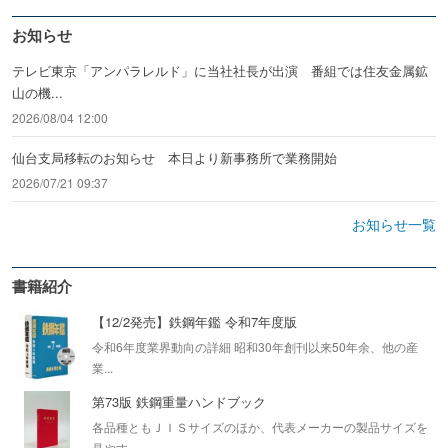
お知らせ
テレビ東京「アンパラレルド」に当社社長が出演 番組では住友金属鉱
山の機...
2026/08/04 12:00
仙台支局移転のお知らせ 本日より新事務所で業務開始
2026/07/21 09:37
お知らせ一覧
書籍紹介
【12/2発売】鉄鋼年鑑 令和7年度版
令和6年度業界動向の詳細 昭和30年創刊以来50年余、他の産
業...
第73版 鉄鋼重量ハンドブック
各品種ともＪＩＳサイズのほか、代表メーカーの製品サイズを
見やす...