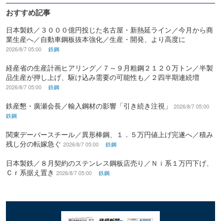
おすすめ記事
日本製鉄／３０００億円投じた名古屋・新熱延ライン／今月から商
業生産へ／自動車鋼板抜本強化／生産・開発、より高度に
2026/8/7 05:00
鉄鋼
経産省の生産計画ヒアリング／７～９月粗鋼２１２０万トン／半製
品生産が押し上げ、駆け込み需要の可能性も／２四半期連続増
2026/8/7 05:00
鉄鋼
鉄産懇・廣瀬会長／輸入鋼材の影響「引き続き注視」
2026/8/7 05:00
鉄鋼
関東デーバースチール／異形棒鋼、１．５万円値上げ完遂へ／積み
残し分の転嫁急ぐ
2026/8/7 05:00
鉄鋼
日本製鉄／８月契約のステンレス鋼板店売り／Ｎｉ系１万円下げ、
Ｃｒ系据え置き
2026/8/7 05:00
鉄鋼