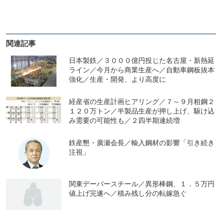
関連記事
日本製鉄／３０００億円投じた名古屋・新熱延
ライン／今月から商業生産へ／自動車鋼板抜本
強化／生産・開発、より高度に
経産省の生産計画ヒアリング／７～９月粗鋼２
１２０万トン／半製品生産が押し上げ、駆け込
み需要の可能性も／２四半期連続増
鉄産懇・廣瀬会長／輸入鋼材の影響「引き続き
注視」
関東デーバースチール／異形棒鋼、１．５万円
値上げ完遂へ／積み残し分の転嫁急ぐ