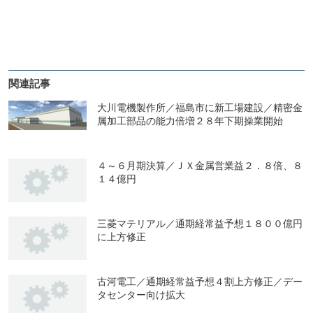
関連記事
大川電機製作所／福島市に新工場建設／精密金
属加工部品の能力倍増２８年下期操業開始
４～６月期決算／ＪＸ金属営業益２．８倍、８
１４億円
三菱マテリアル／通期経常益予想１８００億円
に上方修正
古河電工／通期経常益予想４割上方修正／デー
タセンター向け拡大