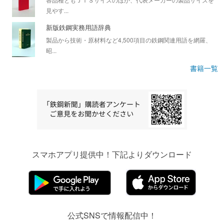
見やす...
新版鉄鋼実務用語辞典
製品から技術・原材料など4,500項目の鉄鋼関連用語を網羅、
昭...
書籍一覧
スマホアプリ提供中！下記よりダウンロード
公式SNSで情報配信中！