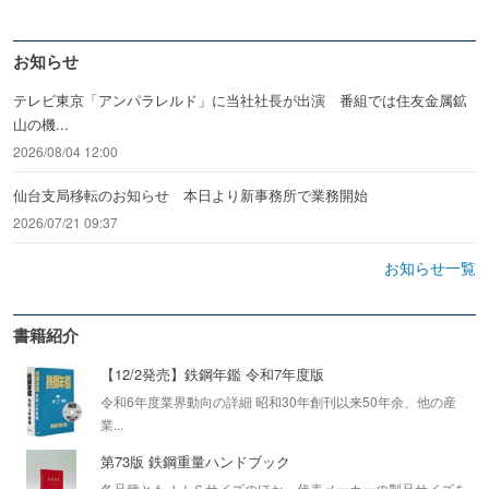
お知らせ
テレビ東京「アンパラレルド」に当社社長が出演 番組では住友金属鉱
山の機...
2026/08/04 12:00
仙台支局移転のお知らせ 本日より新事務所で業務開始
2026/07/21 09:37
お知らせ一覧
書籍紹介
【12/2発売】鉄鋼年鑑 令和7年度版
令和6年度業界動向の詳細 昭和30年創刊以来50年余、他の産
業...
第73版 鉄鋼重量ハンドブック
各品種ともＪＩＳサイズのほか、代表メーカーの製品サイズを