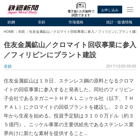
お申し込み
電子版1カ月無料で
試読できます
鉄鋼
非鉄
市場価格
統計・販価情報
HOME
非鉄
住友金属鉱山／クロマイト回収事業に参入／フィリピンにプラント建設
住友金属鉱山／クロマイト回収事業に参入
／フィリピンにプラント建設
非鉄
2017/12/20 05:00
住友金属鉱山は１９日、ステンレス鋼の原料となるクロマ
イトの回収事業に参入すると発表した。同社のフィリピン
子会社であるタガニートＨＰＡＬニッケル社（以下、ＴＨ
ＰＡＬ）にクロマイトの回収プラントを建設し、２０２０
年から生産を始める。投資予定額は３１００万ドル（約３
５億円）。ニッケル事業の主要供給先であるステンレス業
界向けに新たな素材を提供すること...