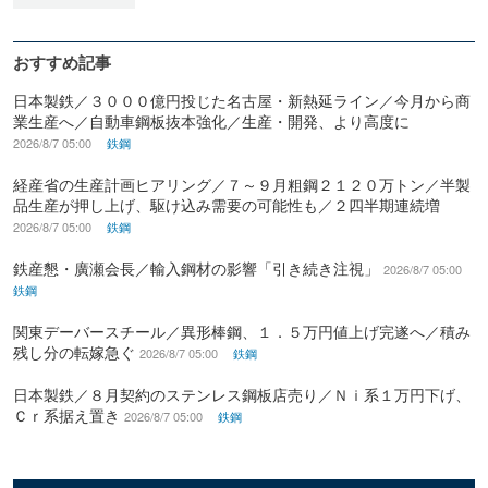
おすすめ記事
日本製鉄／３０００億円投じた名古屋・新熱延ライン／今月から商
業生産へ／自動車鋼板抜本強化／生産・開発、より高度に
2026/8/7 05:00
鉄鋼
経産省の生産計画ヒアリング／７～９月粗鋼２１２０万トン／半製
品生産が押し上げ、駆け込み需要の可能性も／２四半期連続増
2026/8/7 05:00
鉄鋼
鉄産懇・廣瀬会長／輸入鋼材の影響「引き続き注視」
2026/8/7 05:00
鉄鋼
関東デーバースチール／異形棒鋼、１．５万円値上げ完遂へ／積み
残し分の転嫁急ぐ
2026/8/7 05:00
鉄鋼
日本製鉄／８月契約のステンレス鋼板店売り／Ｎｉ系１万円下げ、
Ｃｒ系据え置き
2026/8/7 05:00
鉄鋼