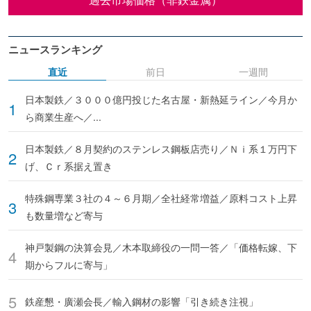
ニュースランキング
直近
前日
一週間
日本製鉄／３０００億円投じた名古屋・新熱延ライン／今月か
ら商業生産へ／...
日本製鉄／８月契約のステンレス鋼板店売り／Ｎｉ系１万円下
げ、Ｃｒ系据え置き
特殊鋼専業３社の４～６月期／全社経常増益／原料コスト上昇
も数量増など寄与
神戸製鋼の決算会見／木本取締役の一問一答／「価格転嫁、下
期からフルに寄与」
鉄産懇・廣瀬会長／輸入鋼材の影響「引き続き注視」