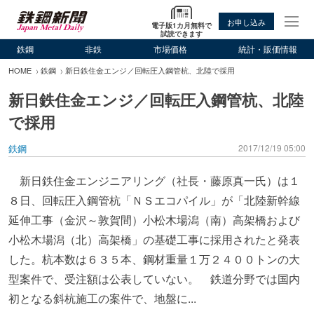
お申し込み
電子版1カ月無料で
試読できます
鉄鋼
非鉄
市場価格
統計・販価情報
HOME
鉄鋼
新日鉄住金エンジ／回転圧入鋼管杭、北陸で採用
新日鉄住金エンジ／回転圧入鋼管杭、北陸
で採用
鉄鋼
2017/12/19 05:00
新日鉄住金エンジニアリング（社長・藤原真一氏）は１
８日、回転圧入鋼管杭「ＮＳエコパイル」が「北陸新幹線
延伸工事（金沢～敦賀間）小松木場潟（南）高架橋および
小松木場潟（北）高架橋」の基礎工事に採用されたと発表
した。杭本数は６３５本、鋼材重量１万２４００トンの大
型案件で、受注額は公表していない。 鉄道分野では国内
初となる斜杭施工の案件で、地盤に...