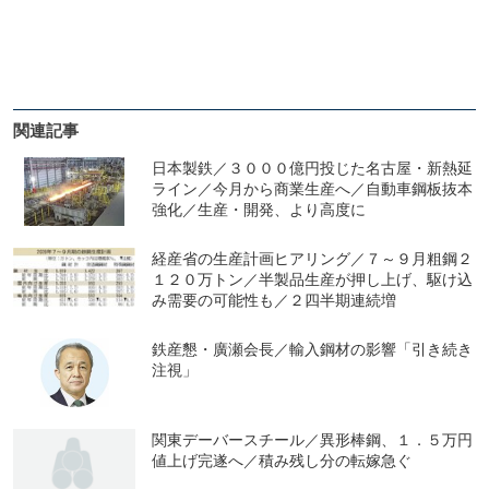
関連記事
日本製鉄／３０００億円投じた名古屋・新熱延
ライン／今月から商業生産へ／自動車鋼板抜本
強化／生産・開発、より高度に
経産省の生産計画ヒアリング／７～９月粗鋼２
１２０万トン／半製品生産が押し上げ、駆け込
み需要の可能性も／２四半期連続増
鉄産懇・廣瀬会長／輸入鋼材の影響「引き続き
注視」
関東デーバースチール／異形棒鋼、１．５万円
値上げ完遂へ／積み残し分の転嫁急ぐ