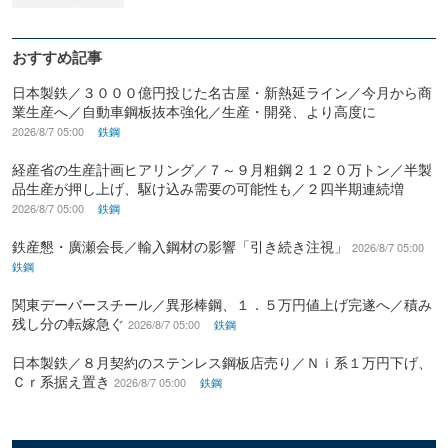
おすすめ記事
日本製鉄／３０００億円投じた名古屋・新熱延ライン／今月から商
業生産へ／自動車鋼板抜本強化／生産・開発、より高度に
2026/8/7 05:00
鉄鋼
経産省の生産計画ヒアリング／７～９月粗鋼２１２０万トン／半製
品生産が押し上げ、駆け込み需要の可能性も／２四半期連続増
2026/8/7 05:00
鉄鋼
鉄産懇・廣瀬会長／輸入鋼材の影響「引き続き注視」
2026/8/7 05:00
鉄鋼
関東デーバースチール／異形棒鋼、１．５万円値上げ完遂へ／積み
残し分の転嫁急ぐ
2026/8/7 05:00
鉄鋼
日本製鉄／８月契約のステンレス鋼板店売り／Ｎｉ系１万円下げ、
Ｃｒ系据え置き
2026/8/7 05:00
鉄鋼