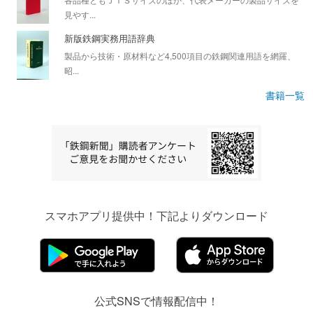
見やす...
新版鉄鋼実務用語辞典
製品から技術・原材料など4,500項目の鉄鋼関連用語を網羅、
昭...
書籍一覧
スマホアプリ提供中！下記よりダウンロード
公式SNSで情報配信中！