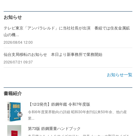
お知らせ
テレビ東京「アンパラレルド」に当社社長が出演 番組では住友金属鉱
山の機...
2026/08/04 12:00
仙台支局移転のお知らせ 本日より新事務所で業務開始
2026/07/21 09:37
お知らせ一覧
書籍紹介
【12/2発売】鉄鋼年鑑 令和7年度版
令和6年度業界動向の詳細 昭和30年創刊以来50年余、他の産
業...
第73版 鉄鋼重量ハンドブック
各品種ともＪＩＳサイズのほか、代表メーカーの製品サイズを