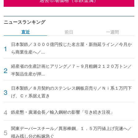
ニュースランキング
直近
前日
一週間
日本製鉄／３０００億円投じた名古屋・新熱延ライン／今月か
ら商業生産へ／...
経産省の生産計画ヒアリング／７～９月粗鋼２１２０万トン／
半製品生産が押...
日本製鉄／８月契約のステンレス鋼板店売り／Ｎｉ系１万円下
げ、Ｃｒ系据え置き
鉄産懇・廣瀬会長／輸入鋼材の影響「引き続き注視」
関東デーバースチール／異形棒鋼、１．５万円値上げ完遂へ／
積み残し分の転嫁急ぐ