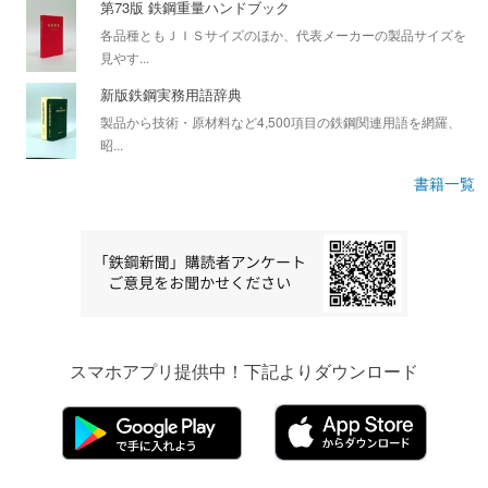
第73版 鉄鋼重量ハンドブック
各品種ともＪＩＳサイズのほか、代表メーカーの製品サイズを
見やす...
新版鉄鋼実務用語辞典
製品から技術・原材料など4,500項目の鉄鋼関連用語を網羅、
昭...
書籍一覧
スマホアプリ提供中！下記よりダウンロード