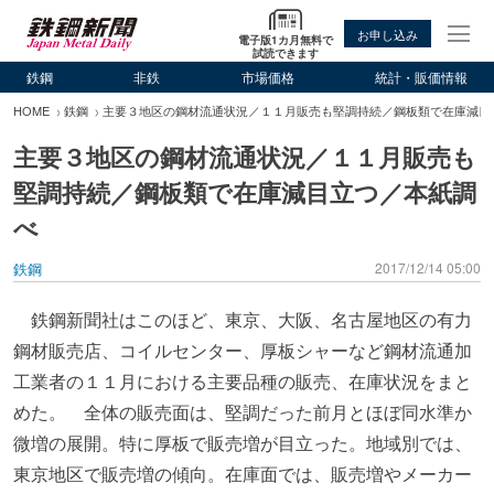
お申し込み
電子版1カ月無料で
試読できます
鉄鋼
非鉄
市場価格
統計・販価情報
HOME
鉄鋼
主要３地区の鋼材流通状況／１１月販売も堅調持続／鋼板類で在庫減目
主要３地区の鋼材流通状況／１１月販売も
堅調持続／鋼板類で在庫減目立つ／本紙調
べ
鉄鋼
2017/12/14 05:00
鉄鋼新聞社はこのほど、東京、大阪、名古屋地区の有力
鋼材販売店、コイルセンター、厚板シャーなど鋼材流通加
工業者の１１月における主要品種の販売、在庫状況をまと
めた。 全体の販売面は、堅調だった前月とほぼ同水準か
微増の展開。特に厚板で販売増が目立った。地域別では、
東京地区で販売増の傾向。在庫面では、販売増やメーカー