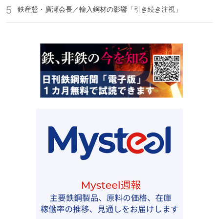
鉄産懇・廣瀬会長／輸入鋼材の影響「引き続き注視」