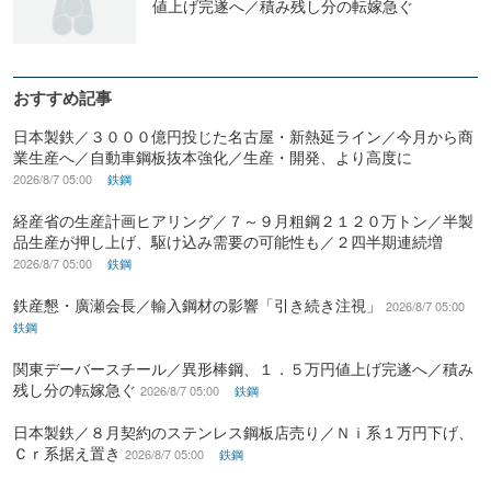
値上げ完遂へ／積み残し分の転嫁急ぐ
おすすめ記事
日本製鉄／３０００億円投じた名古屋・新熱延ライン／今月から商
業生産へ／自動車鋼板抜本強化／生産・開発、より高度に
2026/8/7 05:00
鉄鋼
経産省の生産計画ヒアリング／７～９月粗鋼２１２０万トン／半製
品生産が押し上げ、駆け込み需要の可能性も／２四半期連続増
2026/8/7 05:00
鉄鋼
鉄産懇・廣瀬会長／輸入鋼材の影響「引き続き注視」
2026/8/7 05:00
鉄鋼
関東デーバースチール／異形棒鋼、１．５万円値上げ完遂へ／積み
残し分の転嫁急ぐ
2026/8/7 05:00
鉄鋼
日本製鉄／８月契約のステンレス鋼板店売り／Ｎｉ系１万円下げ、
Ｃｒ系据え置き
2026/8/7 05:00
鉄鋼