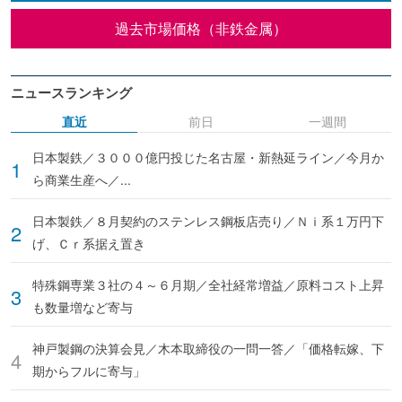
過去市場価格（非鉄金属）
ニュースランキング
直近
前日
一週間
日本製鉄／３０００億円投じた名古屋・新熱延ライン／今月か
ら商業生産へ／...
日本製鉄／８月契約のステンレス鋼板店売り／Ｎｉ系１万円下
げ、Ｃｒ系据え置き
特殊鋼専業３社の４～６月期／全社経常増益／原料コスト上昇
も数量増など寄与
神戸製鋼の決算会見／木本取締役の一問一答／「価格転嫁、下
期からフルに寄与」