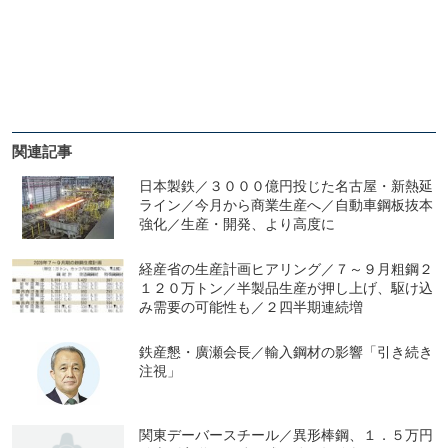
関連記事
日本製鉄／３０００億円投じた名古屋・新熱延
ライン／今月から商業生産へ／自動車鋼板抜本
強化／生産・開発、より高度に
経産省の生産計画ヒアリング／７～９月粗鋼２
１２０万トン／半製品生産が押し上げ、駆け込
み需要の可能性も／２四半期連続増
鉄産懇・廣瀬会長／輸入鋼材の影響「引き続き
注視」
関東デーバースチール／異形棒鋼、１．５万円