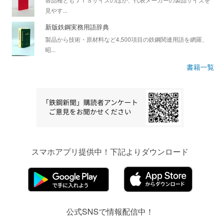
見やす...
新版鉄鋼実務用語辞典
製品から技術・原材料など4,500項目の鉄鋼関連用語を網羅、
昭...
書籍一覧
スマホアプリ提供中！下記よりダウンロード
公式SNSで情報配信中！