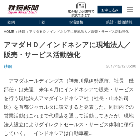
お申し込み
電子版1カ月無料で
試読できます
鉄鋼
非鉄
市場価格
統計・販価情報
HOME
鉄鋼
アマダＨＤ／インドネシアに現地法人／販売・サービス活動強化
アマダＨＤ／インドネシアに現地法人／
販売・サービス活動強化
鉄鋼
2017/12/12 05:00
アマダホールディングス（神奈川県伊勢原市、社長 磯
部任）は先週、来年４月にインドネシアで販売・サービス
を行う現地法人アマダインドネシア社（社長・山本浩司
氏）を首都ジャカルタに設立すると発表した。同国内での
営業活動はこれまで代理店を通して活動してきたが、現地
法人設立によりダイレクトセールス・サービス体制に移行
していく。 インドネシアは自動車産...