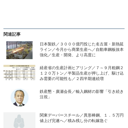
関連記事
日本製鉄／３０００億円投じた名古屋・新熱延
ライン／今月から商業生産へ／自動車鋼板抜本
強化／生産・開発、より高度に
経産省の生産計画ヒアリング／７～９月粗鋼２
１２０万トン／半製品生産が押し上げ、駆け込
み需要の可能性も／２四半期連続増
鉄産懇・廣瀬会長／輸入鋼材の影響「引き続き
注視」
関東デーバースチール／異形棒鋼、１．５万円
値上げ完遂へ／積み残し分の転嫁急ぐ