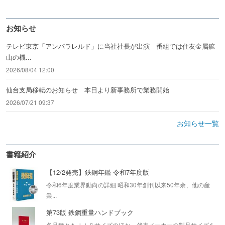
お知らせ
テレビ東京「アンパラレルド」に当社社長が出演 番組では住友金属鉱
山の機...
2026/08/04 12:00
仙台支局移転のお知らせ 本日より新事務所で業務開始
2026/07/21 09:37
お知らせ一覧
書籍紹介
【12/2発売】鉄鋼年鑑 令和7年度版
令和6年度業界動向の詳細 昭和30年創刊以来50年余、他の産
業...
第73版 鉄鋼重量ハンドブック
各品種ともＪＩＳサイズのほか、代表メーカーの製品サイズを