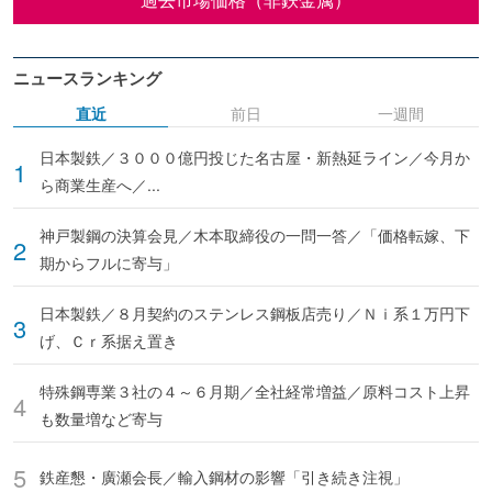
ニュースランキング
直近
前日
一週間
日本製鉄／３０００億円投じた名古屋・新熱延ライン／今月か
ら商業生産へ／...
神戸製鋼の決算会見／木本取締役の一問一答／「価格転嫁、下
期からフルに寄与」
日本製鉄／８月契約のステンレス鋼板店売り／Ｎｉ系１万円下
げ、Ｃｒ系据え置き
特殊鋼専業３社の４～６月期／全社経常増益／原料コスト上昇
も数量増など寄与
鉄産懇・廣瀬会長／輸入鋼材の影響「引き続き注視」