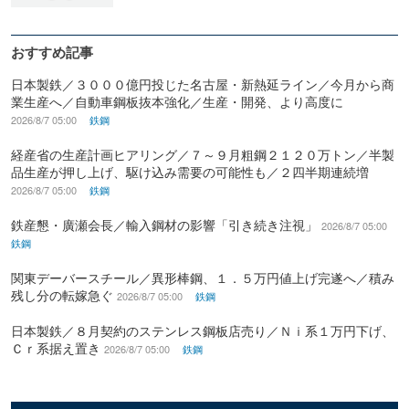
おすすめ記事
日本製鉄／３０００億円投じた名古屋・新熱延ライン／今月から商
業生産へ／自動車鋼板抜本強化／生産・開発、より高度に
2026/8/7 05:00
鉄鋼
経産省の生産計画ヒアリング／７～９月粗鋼２１２０万トン／半製
品生産が押し上げ、駆け込み需要の可能性も／２四半期連続増
2026/8/7 05:00
鉄鋼
鉄産懇・廣瀬会長／輸入鋼材の影響「引き続き注視」
2026/8/7 05:00
鉄鋼
関東デーバースチール／異形棒鋼、１．５万円値上げ完遂へ／積み
残し分の転嫁急ぐ
2026/8/7 05:00
鉄鋼
日本製鉄／８月契約のステンレス鋼板店売り／Ｎｉ系１万円下げ、
Ｃｒ系据え置き
2026/8/7 05:00
鉄鋼