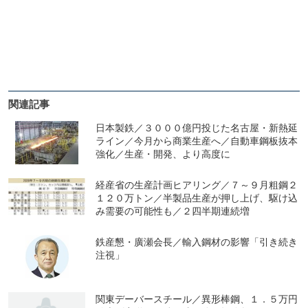
関連記事
日本製鉄／３０００億円投じた名古屋・新熱延
ライン／今月から商業生産へ／自動車鋼板抜本
強化／生産・開発、より高度に
経産省の生産計画ヒアリング／７～９月粗鋼２
１２０万トン／半製品生産が押し上げ、駆け込
み需要の可能性も／２四半期連続増
鉄産懇・廣瀬会長／輸入鋼材の影響「引き続き
注視」
関東デーバースチール／異形棒鋼、１．５万円