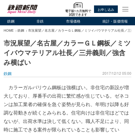
お申し込み
電子版1カ月無料で
試読できます
鉄鋼
非鉄
市場価格
統計・販価情報
HOME
鉄鋼
市況展望／名古屋／カラーＧＬ鋼板／ミツイバウマテリアル社長／三井
市況展望／名古屋／カラーＧＬ鋼板／ミツ
イバウマテリアル社長／三井義則／強含
み横ばい
鉄鋼
2017/12/12 05:00
カラーガルバリウム鋼板は強横ばい。非住宅の新設が増
大しており、厚番手の出荷に繁忙感が生じている。ゼネコ
ンは加工業者の確保を急ぐ姿勢が見られ、年明け以降も好
調な荷動きが続くとみられる。住宅向けは非住宅ほどでは
ないが、出荷水準は決して低くない。職人不足により、同
時に施工できる案件が限られていることも影響してい