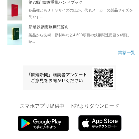
第73版 鉄鋼重量ハンドブック
各品種ともＪＩＳサイズのほか、代表メーカーの製品サイズを
見やす...
新版鉄鋼実務用語辞典
製品から技術・原材料など4,500項目の鉄鋼関連用語を網羅、
昭...
書籍一覧
スマホアプリ提供中！下記よりダウンロード