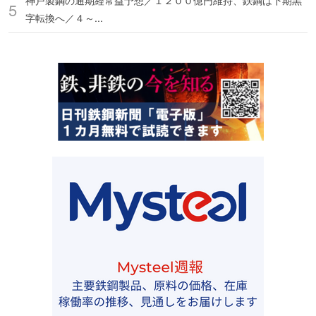
神戸製鋼の通期経常益予想／１２００億円維持、鉄鋼は下期黒
字転換へ／４～...