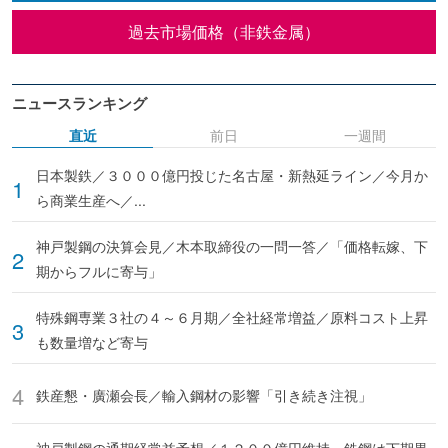
過去市場価格（非鉄金属）
ニュースランキング
直近
前日
一週間
日本製鉄／３０００億円投じた名古屋・新熱延ライン／今月か
ら商業生産へ／...
神戸製鋼の決算会見／木本取締役の一問一答／「価格転嫁、下
期からフルに寄与」
特殊鋼専業３社の４～６月期／全社経常増益／原料コスト上昇
も数量増など寄与
鉄産懇・廣瀬会長／輸入鋼材の影響「引き続き注視」