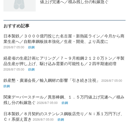
値上げ完遂へ／積み残し分の転嫁急ぐ
おすすめ記事
日本製鉄／３０００億円投じた名古屋・新熱延ライン／今月から商
業生産へ／自動車鋼板抜本強化／生産・開発、より高度に
2026/8/7 05:00
鉄鋼
経産省の生産計画ヒアリング／７～９月粗鋼２１２０万トン／半製
品生産が押し上げ、駆け込み需要の可能性も／２四半期連続増
2026/8/7 05:00
鉄鋼
鉄産懇・廣瀬会長／輸入鋼材の影響「引き続き注視」
2026/8/7 05:00
鉄鋼
関東デーバースチール／異形棒鋼、１．５万円値上げ完遂へ／積み
残し分の転嫁急ぐ
2026/8/7 05:00
鉄鋼
日本製鉄／８月契約のステンレス鋼板店売り／Ｎｉ系１万円下げ、
Ｃｒ系据え置き
2026/8/7 05:00
鉄鋼