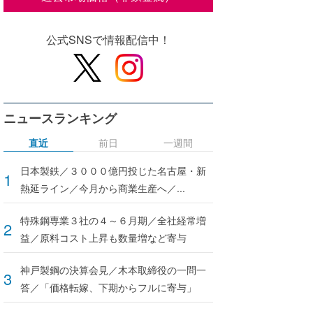
公式SNSで情報配信中！
ニュースランキング
直近
前日
一週間
日本製鉄／３０００億円投じた名古屋・新
熱延ライン／今月から商業生産へ／...
特殊鋼専業３社の４～６月期／全社経常増
益／原料コスト上昇も数量増など寄与
神戸製鋼の決算会見／木本取締役の一問一
答／「価格転嫁、下期からフルに寄与」