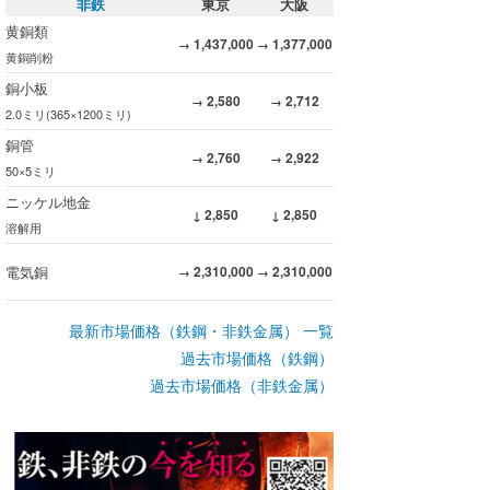
非鉄
東京
大阪
黄銅類
1,437,000
1,377,000
→
→
黄銅削粉
銅小板
2,580
2,712
→
→
2.0ミリ(365×1200ミリ)
銅管
2,760
2,922
→
→
50×5ミリ
ニッケル地金
2,850
2,850
↓
↓
溶解用
電気銅
2,310,000
2,310,000
→
→
最新市場価格（鉄鋼・非鉄金属） 一覧
過去市場価格（鉄鋼）
過去市場価格（非鉄金属）