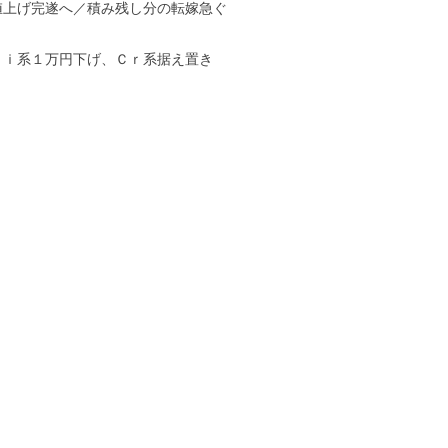
値上げ完遂へ／積み残し分の転嫁急ぐ
Ｎｉ系１万円下げ、Ｃｒ系据え置き