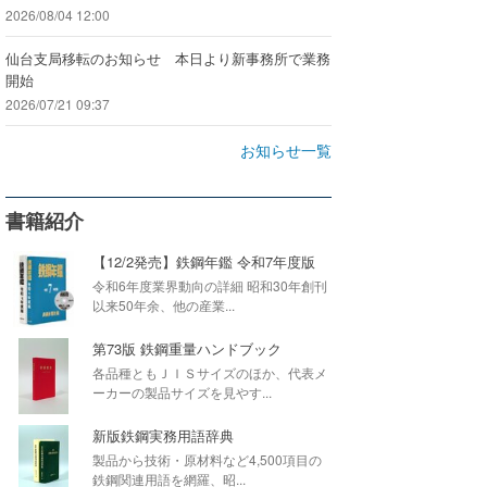
2026/08/04 12:00
仙台支局移転のお知らせ 本日より新事務所で業務
開始
2026/07/21 09:37
お知らせ一覧
書籍紹介
【12/2発売】鉄鋼年鑑 令和7年度版
令和6年度業界動向の詳細 昭和30年創刊
以来50年余、他の産業...
第73版 鉄鋼重量ハンドブック
各品種ともＪＩＳサイズのほか、代表メ
ーカーの製品サイズを見やす...
新版鉄鋼実務用語辞典
製品から技術・原材料など4,500項目の
鉄鋼関連用語を網羅、昭...