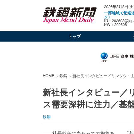
2026年8月8日(土
一部地域で配送
ク）
ID：202608@japa
PW：202608
トップ
HOME
鉄鋼
新社長インタビュー／リンタツ・
新社長インタビュー／
ス需要深耕に注力／基
鉄鋼
――社長就任に当たっての抱負を。 「若