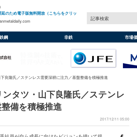
)
遅延のため電子版無料開放（こちらをクリッ
記事検索
nmetaldaily.com
鉄鋼
非鉄
市場
山下良隆氏／ステンレス需要深耕に注力／基盤整備を積極推進
リンタツ・山下良隆氏／ステンレ
盤整備を積極推進
2017/12/11 05:00
手社員が自ら成長に向けたビジョンを描いて提