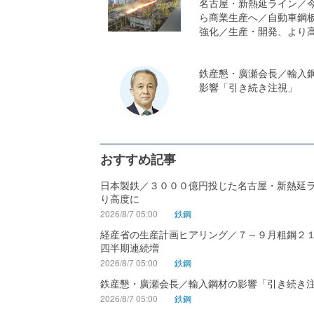
名古屋・新熱延ライン／
ら商業生産へ／自動車鋼
強化／生産・開発、より
鉄産懇・廣瀬会長／輸入
影響「引き続き注視」
おすすめ記事
日本製鉄／３０００億円投じた名古屋・新熱延
り高度に
2026/8/7 05:00
鉄鋼
経産省の生産計画ヒアリング／７～９月粗鋼２
四半期連続増
2026/8/7 05:00
鉄鋼
鉄産懇・廣瀬会長／輸入鋼材の影響「引き続き
2026/8/7 05:00
鉄鋼