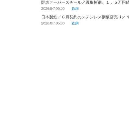
関東デーバースチール／異形棒鋼、１．５万円
2026/8/7 05:00
鉄鋼
日本製鉄／８月契約のステンレス鋼板店売り／
2026/8/7 05:00
鉄鋼