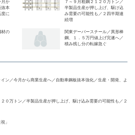
今月か
７～９月粗鋼２１２０万トン／
板抜本
半製品生産が押し上げ、駆け込
高度に
み需要の可能性も／２四半期連
続増
鋼材の
関東デーバースチール／異形棒
鋼、１．５万円値上げ完遂へ／
積み残し分の転嫁急ぐ
ライン／今月から商業生産へ／自動車鋼板抜本強化／生産・開発、よ
１２０万トン／半製品生産が押し上げ、駆け込み需要の可能性も／２
注視」