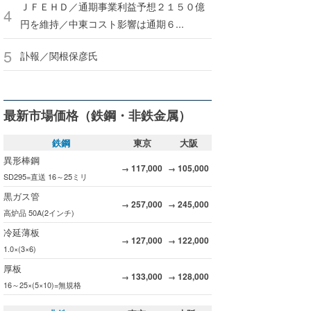
ＪＦＥＨＤ／通期事業利益予想２１５０億
円を維持／中東コスト影響は通期６...
訃報／関根保彦氏
最新市場価格（鉄鋼・非鉄金属）
鉄鋼
東京
大阪
異形棒鋼
117,000
105,000
→
→
SD295=直送 16～25ミリ
黒ガス管
257,000
245,000
→
→
高炉品 50A(2インチ)
冷延薄板
127,000
122,000
→
→
1.0×(3×6)
厚板
133,000
128,000
→
→
16～25×(5×10)=無規格