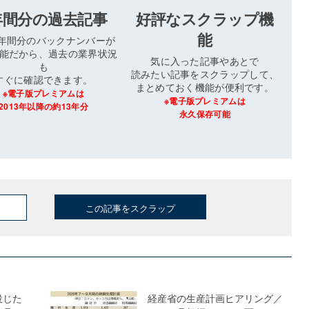
年間分の過去記事
好評なスクラップ機
能
3年間分のバックナンバーが
能だから、過去の業界状況
気に入った記事やあとで
も
読みたい記事をスクラップして、
すぐに確認できます。
まとめておく機能が便利です。
※電子版プレミアムは
※電子版プレミアムは
2013年以降の約13年分
永久保存可能
この記事をスクラップ
投じた
経産省の生産計画ヒアリング／