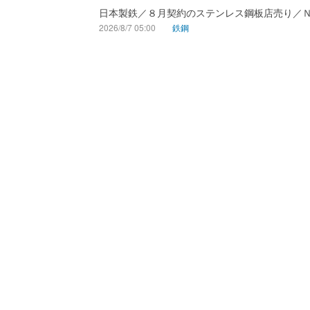
日本製鉄／８月契約のステンレス鋼板店売り／
2026/8/7 05:00
鉄鋼