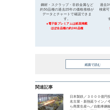
鋼材・スクラップ・非鉄金属など
過去
約50品種の過去25年の価格推移が
検索可
データとチャートで確認できま
す。
※電子版プレミアムは紙面掲載
ほぼ全品種の約240品種
紙面で読む
関連記事
日本製鉄／３０００億円
名古屋・新熱延ライン／
ら商業生産へ／自動車鋼