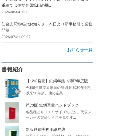
番組では住友金属鉱山の機...
2026/08/04 12:00
仙台支局移転のお知らせ 本日より新事務所で業務
開始
2026/07/21 09:37
お知らせ一覧
書籍紹介
【12/2発売】鉄鋼年鑑 令和7年度版
令和6年度業界動向の詳細 昭和30年創刊
以来50年余、他の産業...
第73版 鉄鋼重量ハンドブック
各品種ともＪＩＳサイズのほか、代表メ
ーカーの製品サイズを見やす...
新版鉄鋼実務用語辞典
製品から技術・原材料など4,500項目の