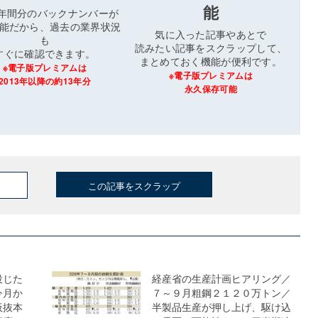
能
3年間分のバックナンバーが
能だから、過去の業界状況
気に入った記事やあとで
も
読みたい記事をスクラップして、
すぐに確認できます。
まとめておく機能が便利です。
※電子版プレミアムは
※電子版プレミアムは
2013年以降の約13年分
永久保存可能
この記事をスクラップ
投じた
経産省の生産計画ヒアリング／
今月か
７～９月粗鋼２１２０万トン／
板抜本
半製品生産が押し上げ、駆け込