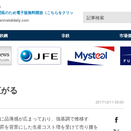
)
遅延のため電子版無料開放（こちらをクリッ
記事検索
nmetaldaily.com
鉄鋼
非鉄
市場
広がる
2017/12/11 05:00
に品薄感が広まっており、強基調で推移す
昇を背景にした生産コスト増を受けて売り腰を