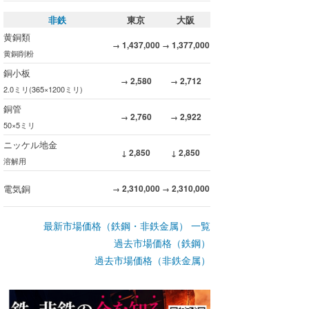
非鉄
東京
大阪
黄銅類
1,437,000
1,377,000
→
→
黄銅削粉
銅小板
2,580
2,712
→
→
2.0ミリ(365×1200ミリ)
銅管
2,760
2,922
→
→
50×5ミリ
ニッケル地金
2,850
2,850
↓
↓
溶解用
電気銅
2,310,000
2,310,000
→
→
最新市場価格（鉄鋼・非鉄金属） 一覧
過去市場価格（鉄鋼）
過去市場価格（非鉄金属）