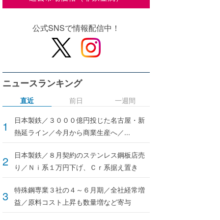
公式SNSで情報配信中！
ニュースランキング
直近
前日
一週間
日本製鉄／３０００億円投じた名古屋・新
熱延ライン／今月から商業生産へ／...
日本製鉄／８月契約のステンレス鋼板店売
り／Ｎｉ系１万円下げ、Ｃｒ系据え置き
特殊鋼専業３社の４～６月期／全社経常増
益／原料コスト上昇も数量増など寄与