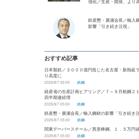
強化／生産・開発、より
鉄産懇・廣瀬会長／輸入
影響「引き続き注視」
おすすめ記事
日本製鉄／３０００億円投じた名古屋・新熱延
り高度に
2026/8/7 05:00
鉄鋼
経産省の生産計画ヒアリング／７～９月粗鋼２
四半期連続増
2026/8/7 05:00
鉄鋼
鉄産懇・廣瀬会長／輸入鋼材の影響「引き続き
2026/8/7 05:00
鉄鋼
関東デーバースチール／異形棒鋼、１．５万円
2026/8/7 05:00
鉄鋼