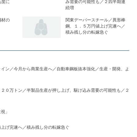
高度に
み需要の可能性も／２四半期連
続増
鋼材の
関東デーバースチール／異形棒
鋼、１．５万円値上げ完遂へ／
積み残し分の転嫁急ぐ
ライン／今月から商業生産へ／自動車鋼板抜本強化／生産・開発、よ
１２０万トン／半製品生産が押し上げ、駆け込み需要の可能性も／２
注視」
値上げ完遂へ／積み残し分の転嫁急ぐ