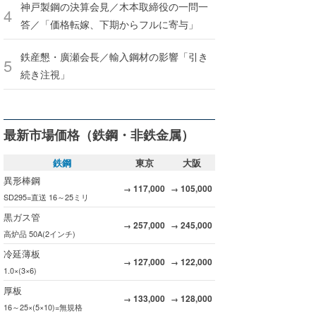
神戸製鋼の決算会見／木本取締役の一問一
答／「価格転嫁、下期からフルに寄与」
鉄産懇・廣瀬会長／輸入鋼材の影響「引き
続き注視」
最新市場価格（鉄鋼・非鉄金属）
鉄鋼
東京
大阪
異形棒鋼
117,000
105,000
→
→
SD295=直送 16～25ミリ
黒ガス管
257,000
245,000
→
→
高炉品 50A(2インチ)
冷延薄板
127,000
122,000
→
→
1.0×(3×6)
厚板
133,000
128,000
→
→
16～25×(5×10)=無規格