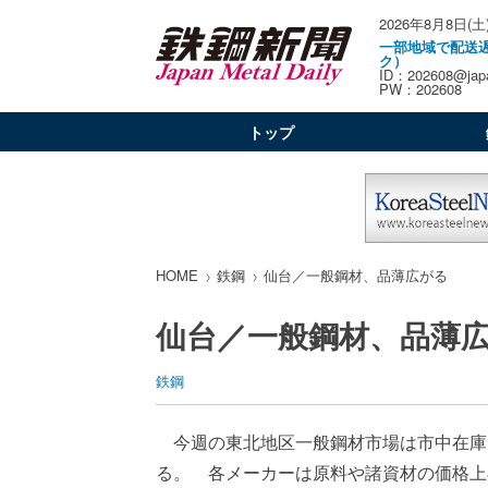
2026年8月8日(土
一部地域で配送
ク）
ID：202608@japa
PW：202608
トップ
HOME
鉄鋼
仙台／一般鋼材、品薄広がる
仙台／一般鋼材、品薄
鉄鋼
今週の東北地区一般鋼材市場は市中在庫
る。 各メーカーは原料や諸資材の価格上