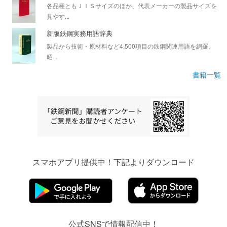
各品種ともＪＩＳサイズのほか、代表メーカーの製品サイズを
見やす...
新版鉄鋼実務用語辞典
製品から技術・原材料など4,500項目の鉄鋼関連用語を網羅、
昭...
書籍一覧
スマホアプリ提供中！下記よりダウンロード
公式SNSで情報配信中！