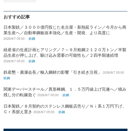
おすすめ記事
日本製鉄／３０００億円投じた名古屋・新熱延ライン／今月から商
業生産へ／自動車鋼板抜本強化／生産・開発、より高度に
2026/8/7 05:00
鉄鋼
経産省の生産計画ヒアリング／７～９月粗鋼２１２０万トン／半製
品生産が押し上げ、駆け込み需要の可能性も／２四半期連続増
2026/8/7 05:00
鉄鋼
鉄産懇・廣瀬会長／輸入鋼材の影響「引き続き注視」
2026/8/7 05:00
鉄鋼
関東デーバースチール／異形棒鋼、１．５万円値上げ完遂へ／積み
残し分の転嫁急ぐ
2026/8/7 05:00
鉄鋼
日本製鉄／８月契約のステンレス鋼板店売り／Ｎｉ系１万円下げ、
Ｃｒ系据え置き
2026/8/7 05:00
鉄鋼