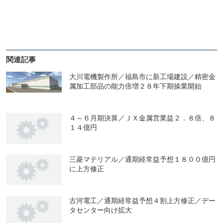
関連記事
大川電機製作所／福島市に新工場建設／精密金
属加工部品の能力倍増２８年下期操業開始
４～６月期決算／ＪＸ金属営業益２．８倍、８
１４億円
三菱マテリアル／通期経常益予想１８００億円
に上方修正
古河電工／通期経常益予想４割上方修正／デー
タセンター向け拡大