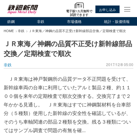
お申し込み
電子版1カ月無料で
試読できます
鉄鋼
非鉄
市場価格
統計・販価情報
HOME
非鉄
ＪＲ東海／神鋼の品質不正受け新幹線部品交換／定期検査で順次
ＪＲ東海／神鋼の品質不正受け新幹線部品
交換／定期検査で順次
非鉄
2017/12/8 05:00
ＪＲ東海は神戸製鋼所の品質データ不正問題を受けて、
新幹線車両の台車に利用していたアルミ製品２種、約１１
００個を来年の定期検査で順次交換する。交換完了まで２
年かかる見通し。 ＪＲ東海はすでに神鋼製材料を台車部
分（５種類）使用した新幹線の安全性を確認しているが、
そのうち車軸関連の部品２種類を交換。残る３種類につい
てはサンプル調査で問題の有無を確...