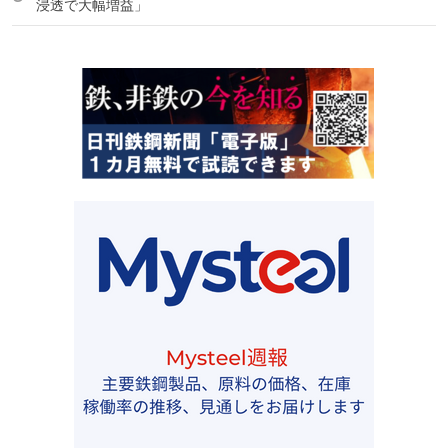
浸透で大幅増益」