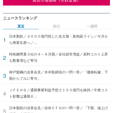
ニュースランキング
直近
前日
一週間
日本製鉄／３０００億円投じた名古屋・新熱延ライン／今月か
ら商業生産へ／...
特殊鋼専業３社の４～６月期／全社経常増益／原料コスト上昇
も数量増など寄与
神戸製鋼の決算会見／木本取締役の一問一答／「価格転嫁、下
期からフルに寄与」
ＪＦＥＨＤ／通期事業利益予想２１５０億円を維持／中東コス
ト影響は通期６...
日本製鉄の決算会見／岩井ＣＦＯの一問一答／「下期、値上げ