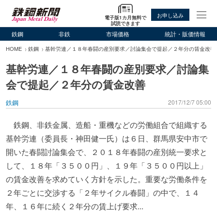
お申し込み
電子版1カ月無料で
試読できます
鉄鋼
非鉄
市場価格
統計・販価情報
HOME
鉄鋼
基幹労連／１８年春闘の産別要求／討論集会で提起／２年分の賃金改善
基幹労連／１８年春闘の産別要求／討論集
会で提起／２年分の賃金改善
鉄鋼
2017/12/7 05:00
鉄鋼、非鉄金属、造船・重機などの労働組合で組織する
基幹労連（委員長・神田健一氏）は６日、群馬県安中市で
開いた春闘討論集会で、２０１８年春闘の産別統一要求と
して、１８年「３５００円」、１９年「３５００円以上」
の賃金改善を求めていく方針を示した。重要な労働条件を
２年ごとに交渉する「２年サイクル春闘」の中で、１４
年、１６年に続く２年分の賃上げ要求...