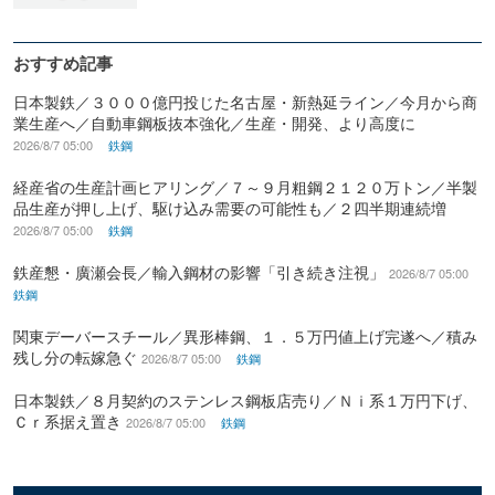
おすすめ記事
日本製鉄／３０００億円投じた名古屋・新熱延ライン／今月から商
業生産へ／自動車鋼板抜本強化／生産・開発、より高度に
2026/8/7 05:00
鉄鋼
経産省の生産計画ヒアリング／７～９月粗鋼２１２０万トン／半製
品生産が押し上げ、駆け込み需要の可能性も／２四半期連続増
2026/8/7 05:00
鉄鋼
鉄産懇・廣瀬会長／輸入鋼材の影響「引き続き注視」
2026/8/7 05:00
鉄鋼
関東デーバースチール／異形棒鋼、１．５万円値上げ完遂へ／積み
残し分の転嫁急ぐ
2026/8/7 05:00
鉄鋼
日本製鉄／８月契約のステンレス鋼板店売り／Ｎｉ系１万円下げ、
Ｃｒ系据え置き
2026/8/7 05:00
鉄鋼