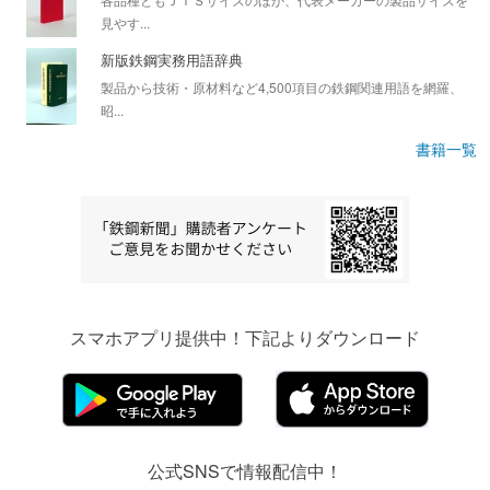
見やす...
新版鉄鋼実務用語辞典
製品から技術・原材料など4,500項目の鉄鋼関連用語を網羅、
昭...
書籍一覧
スマホアプリ提供中！下記よりダウンロード
公式SNSで情報配信中！