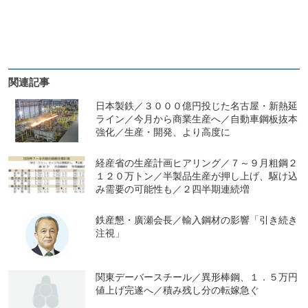
関連記事
日本製鉄／３０００億円投じた名古屋・新熱延
ライン／今月から商業生産へ／自動車鋼板抜本
強化／生産・開発、より高度に
経産省の生産計画ヒアリング／７～９月粗鋼２
１２０万トン／半製品生産が押し上げ、駆け込
み需要の可能性も／２四半期連続増
鉄産懇・廣瀬会長／輸入鋼材の影響「引き続き
注視」
関東デーバースチール／異形棒鋼、１．５万円
値上げ完遂へ／積み残し分の転嫁急ぐ