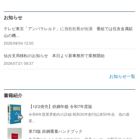
お知らせ
テレビ東京「アンパラレルド」に当社社長が出演 番組では住友金属鉱
山の機...
2026/08/04 12:00
仙台支局移転のお知らせ 本日より新事務所で業務開始
2026/07/21 09:37
お知らせ一覧
書籍紹介
【12/2発売】鉄鋼年鑑 令和7年度版
令和6年度業界動向の詳細 昭和30年創刊以来50年余、他の産
業...
第73版 鉄鋼重量ハンドブック
各品種ともＪＩＳサイズのほか、代表メーカーの製品サイズを