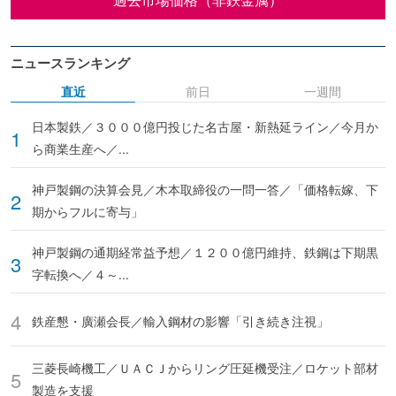
ニュースランキング
直近
前日
一週間
日本製鉄／３０００億円投じた名古屋・新熱延ライン／今月か
ら商業生産へ／...
神戸製鋼の決算会見／木本取締役の一問一答／「価格転嫁、下
期からフルに寄与」
神戸製鋼の通期経常益予想／１２００億円維持、鉄鋼は下期黒
字転換へ／４～...
鉄産懇・廣瀬会長／輸入鋼材の影響「引き続き注視」
三菱長崎機工／ＵＡＣＪからリング圧延機受注／ロケット部材
製造を支援