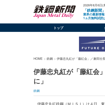
2026年8月6日(
「鉄鋼新聞
業界の最新情報
1ヵ月無料試読
トップ
HOME
鉄鋼
伊藤忠丸紅が「藤紅会」／兼田社
伊藤忠丸紅が「藤紅会
に」
鉄鋼
伊藤忠丸紅鉄鋼（ＭＩＳＩ）は４日、東