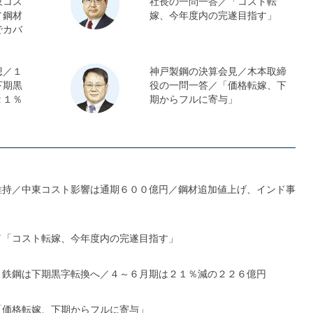
東コス
社長の一問一答／「コスト転
／鋼材
嫁、今年度内の完遂目指す」
でカバ
想／１
神戸製鋼の決算会見／木本取締
下期黒
役の一問一答／「価格転嫁、下
２１％
期からフルに寄与」
維持／中東コスト影響は通期６００億円／鋼材追加値上げ、インド事
／「コスト転嫁、今年度内の完遂目指す」
、鉄鋼は下期黒字転換へ／４～６月期は２１％減の２２６億円
「価格転嫁、下期からフルに寄与」