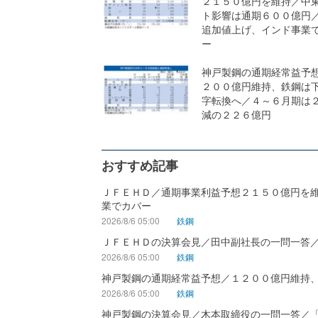
２１５０億円を維持／中
ト影響は通期６００億円
追加値上げ、インド事業
ー
神戸製鋼の通期経常益予
２００億円維持、鉄鋼は
字転換へ／４～６月期は
減の２２６億円
おすすめ記事
ＪＦＥＨＤ／通期事業利益予想２１５０億円を
業でカバー
2026/8/6 05:00
鉄鋼
ＪＦＥＨＤの決算会見／田中副社長の一問一答
2026/8/6 05:00
鉄鋼
神戸製鋼の通期経常益予想／１２００億円維持
2026/8/6 05:00
鉄鋼
神戸製鋼の決算会見／木本取締役の一問一答／