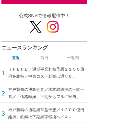
公式SNSで情報配信中！
ニュースランキング
直近
前日
一週間
ＪＦＥＨＤ／通期事業利益予想２１５０億
円を維持／中東コスト影響は通期６...
神戸製鋼の決算会見／木本取締役の一問一
答／「価格転嫁、下期からフルに寄与」
神戸製鋼の通期経常益予想／１２００億円
維持、鉄鋼は下期黒字転換へ／４～...