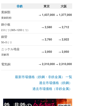
非鉄
東京
大阪
黄銅類
1,437,000
1,377,000
→
→
黄銅削粉
銅小板
2,580
2,712
→
→
2.0ミリ(365×1200ミリ)
銅管
2,760
2,922
→
→
50×5ミリ
ニッケル地金
2,950
2,950
→
→
溶解用
電気銅
2,310,000
2,310,000
→
→
最新市場価格（鉄鋼・非鉄金属） 一覧
過去市場価格（鉄鋼）
過去市場価格（非鉄金属）