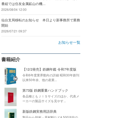
番組では住友金属鉱山の機...
2026/08/04 12:00
仙台支局移転のお知らせ 本日より新事務所で業務
開始
2026/07/21 09:37
お知らせ一覧
書籍紹介
【12/2発売】鉄鋼年鑑 令和7年度版
令和6年度業界動向の詳細 昭和30年創刊
以来50年余、他の産業...
第73版 鉄鋼重量ハンドブック
各品種ともＪＩＳサイズのほか、代表メ
ーカーの製品サイズを見やす...
新版鉄鋼実務用語辞典
製品から技術・原材料など4,500項目の