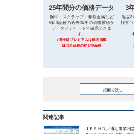
25年間分の価格データ
3
鋼材・スクラップ・非鉄金属など
過去
約50品種の過去25年の価格推移が
検索可
データとチャートで確認できま
す。
※電子版プレミアムは紙面掲載
ほぼ全品種の約240品種
紙面で読む
関連記事
ＪＦＥＨＤ／通期事業利