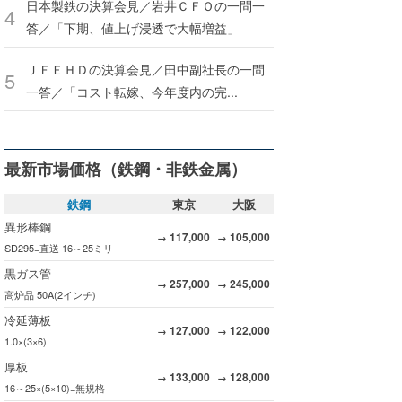
日本製鉄の決算会見／岩井ＣＦＯの一問一
答／「下期、値上げ浸透で大幅増益」
ＪＦＥＨＤの決算会見／田中副社長の一問
一答／「コスト転嫁、今年度内の完...
最新市場価格（鉄鋼・非鉄金属）
鉄鋼
東京
大阪
異形棒鋼
117,000
105,000
→
→
SD295=直送 16～25ミリ
黒ガス管
257,000
245,000
→
→
高炉品 50A(2インチ)
冷延薄板
127,000
122,000
→
→
1.0×(3×6)
厚板
133,000
128,000
→
→
16～25×(5×10)=無規格