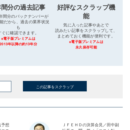
年間分の過去記事
好評なスクラップ機
能
3年間分のバックナンバーが
能だから、過去の業界状況
気に入った記事やあとで
も
読みたい記事をスクラップして、
すぐに確認できます。
まとめておく機能が便利です。
※電子版プレミアムは
※電子版プレミアムは
2013年以降の約13年分
永久保存可能
この記事をスクラップ
益予想
ＪＦＥＨＤの決算会見／田中副