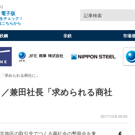
木)
」電子版
記事検索
をチェック！
はこちらから
鉄鋼
非鉄
市場
長「求められる商社に」
」／兼田社長「求められる商社
2017/12/6 05:00
京地区の取引先でつくる藤紅会の懇親会を東