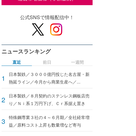
公式SNSで情報配信中！
ニュースランキング
直近
前日
一週間
日本製鉄／３０００億円投じた名古屋・新
熱延ライン／今月から商業生産へ／...
日本製鉄／８月契約のステンレス鋼板店売
り／Ｎｉ系１万円下げ、Ｃｒ系据え置き
特殊鋼専業３社の４～６月期／全社経常増
益／原料コスト上昇も数量増など寄与