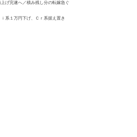
値上げ完遂へ／積み残し分の転嫁急ぐ
Ｎｉ系１万円下げ、Ｃｒ系据え置き