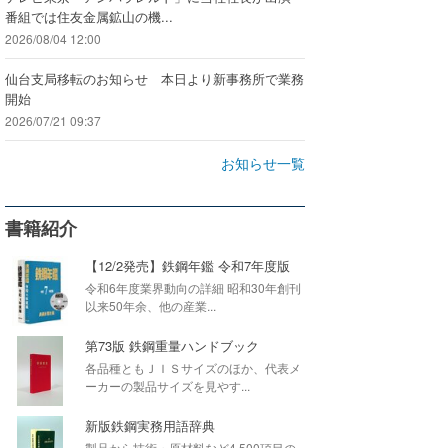
番組では住友金属鉱山の機...
2026/08/04 12:00
仙台支局移転のお知らせ 本日より新事務所で業務
開始
2026/07/21 09:37
お知らせ一覧
書籍紹介
【12/2発売】鉄鋼年鑑 令和7年度版
令和6年度業界動向の詳細 昭和30年創刊
以来50年余、他の産業...
第73版 鉄鋼重量ハンドブック
各品種ともＪＩＳサイズのほか、代表メ
ーカーの製品サイズを見やす...
新版鉄鋼実務用語辞典
製品から技術・原材料など4,500項目の