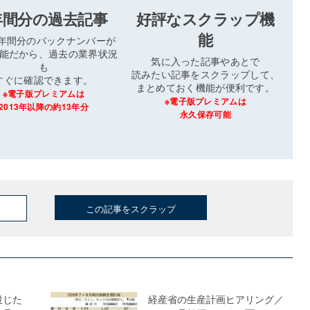
年間分の過去記事
好評なスクラップ機
能
3年間分のバックナンバーが
能だから、過去の業界状況
気に入った記事やあとで
も
読みたい記事をスクラップして、
すぐに確認できます。
まとめておく機能が便利です。
※電子版プレミアムは
※電子版プレミアムは
2013年以降の約13年分
永久保存可能
この記事をスクラップ
投じた
経産省の生産計画ヒアリング／