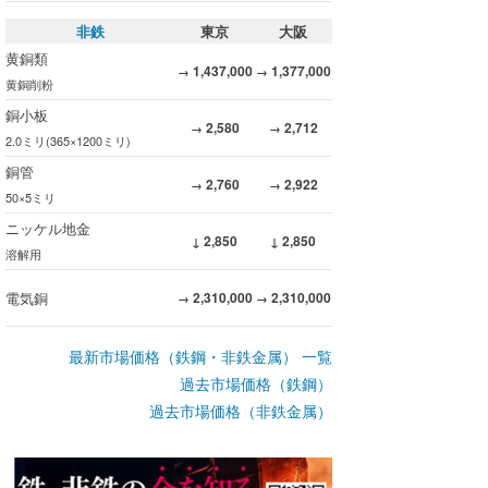
非鉄
東京
大阪
黄銅類
1,437,000
1,377,000
→
→
黄銅削粉
銅小板
2,580
2,712
→
→
2.0ミリ(365×1200ミリ)
銅管
2,760
2,922
→
→
50×5ミリ
ニッケル地金
2,850
2,850
↓
↓
溶解用
電気銅
2,310,000
2,310,000
→
→
最新市場価格（鉄鋼・非鉄金属） 一覧
過去市場価格（鉄鋼）
過去市場価格（非鉄金属）