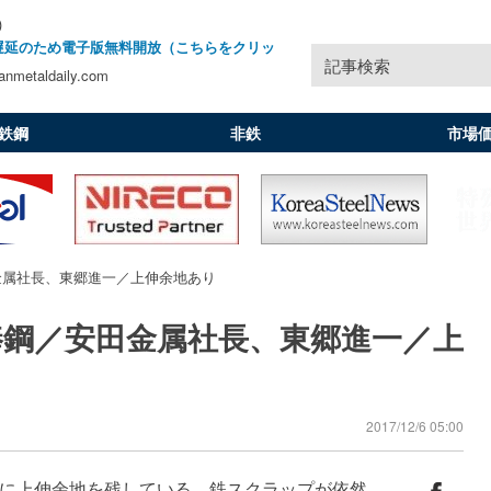
)
遅延のため電子版無料開放（こちらをクリッ
記事検索
nmetaldaily.com
鉄鋼
非鉄
市場
金属社長、東郷進一／上伸余地あり
棒鋼／安田金属社長、東郷進一／上
2017/12/6 05:00
に上伸余地を残している。鉄スクラップが依然