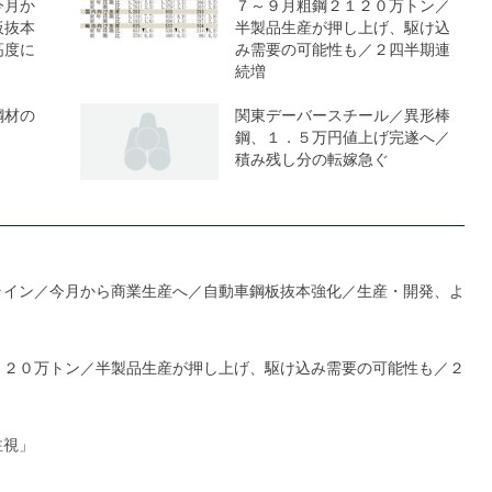
今月か
７～９月粗鋼２１２０万トン／
板抜本
半製品生産が押し上げ、駆け込
高度に
み需要の可能性も／２四半期連
続増
鋼材の
関東デーバースチール／異形棒
鋼、１．５万円値上げ完遂へ／
積み残し分の転嫁急ぐ
ライン／今月から商業生産へ／自動車鋼板抜本強化／生産・開発、よ
１２０万トン／半製品生産が押し上げ、駆け込み需要の可能性も／２
注視」