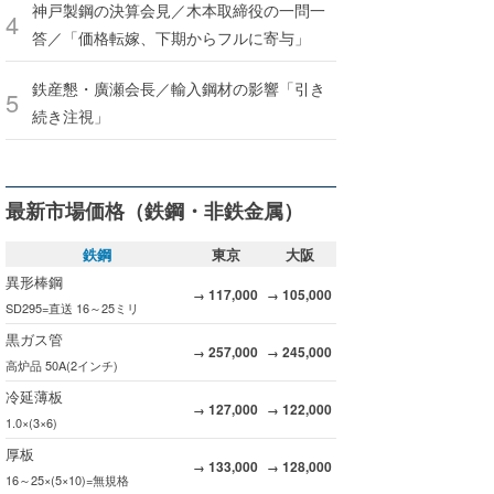
神戸製鋼の決算会見／木本取締役の一問一
答／「価格転嫁、下期からフルに寄与」
鉄産懇・廣瀬会長／輸入鋼材の影響「引き
続き注視」
最新市場価格（鉄鋼・非鉄金属）
鉄鋼
東京
大阪
異形棒鋼
117,000
105,000
→
→
SD295=直送 16～25ミリ
黒ガス管
257,000
245,000
→
→
高炉品 50A(2インチ)
冷延薄板
127,000
122,000
→
→
1.0×(3×6)
厚板
133,000
128,000
→
→
16～25×(5×10)=無規格