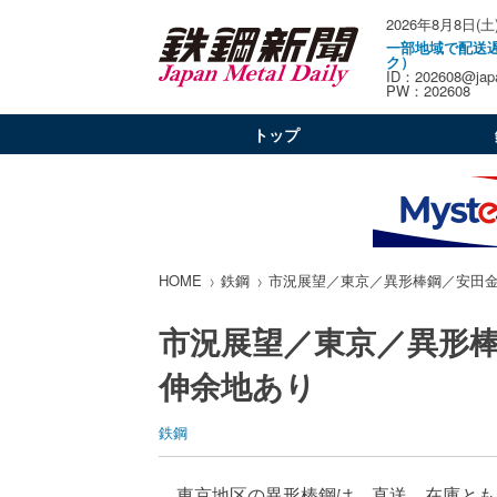
2026年8月8日(土
一部地域で配送
ク）
ID：202608@japa
PW：202608
トップ
HOME
鉄鋼
市況展望／東京／異形棒鋼／安田
市況展望／東京／異形
伸余地あり
鉄鋼
東京地区の異形棒鋼は、直送、在庫とも