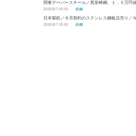
関東デーバースチール／異形棒鋼、１．５万円
2026/8/7 05:00
鉄鋼
日本製鉄／８月契約のステンレス鋼板店売り／
2026/8/7 05:00
鉄鋼