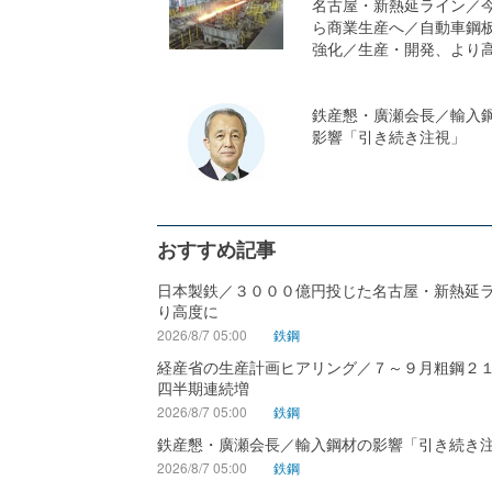
名古屋・新熱延ライン／
ら商業生産へ／自動車鋼
強化／生産・開発、より
鉄産懇・廣瀬会長／輸入
影響「引き続き注視」
おすすめ記事
日本製鉄／３０００億円投じた名古屋・新熱延
り高度に
2026/8/7 05:00
鉄鋼
経産省の生産計画ヒアリング／７～９月粗鋼２
四半期連続増
2026/8/7 05:00
鉄鋼
鉄産懇・廣瀬会長／輸入鋼材の影響「引き続き
2026/8/7 05:00
鉄鋼