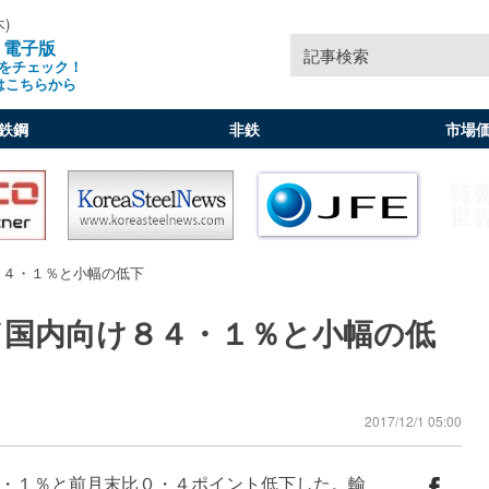
木)
」電子版
記事検索
をチェック！
はこちらから
鉄鋼
非鉄
市場
８４・１％と小幅の低下
／国内向け８４・１％と小幅の低
2017/12/1 05:00
・１％と前月末比０・４ポイント低下した。輸