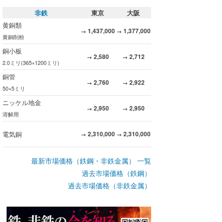
非鉄
東京
大阪
黄銅類
1,437,000
1,377,000
→
→
黄銅削粉
銅小板
2,580
2,712
→
→
2.0ミリ(365×1200ミリ)
銅管
2,760
2,922
→
→
50×5ミリ
ニッケル地金
2,950
2,950
→
→
溶解用
電気銅
2,310,000
2,310,000
→
→
最新市場価格（鉄鋼・非鉄金属） 一覧
過去市場価格（鉄鋼）
過去市場価格（非鉄金属）