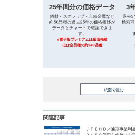
25年間分の価格データ
3
鋼材・スクラップ・非鉄金属など
過去
約50品種の過去25年の価格推移が
検索可
データとチャートで確認できま
す。
※電子版プレミアムは紙面掲載
ほぼ全品種の約240品種
紙面で読む
関連記事
ＪＦＥＨＤ／通期事業利
２１５０億円を維持／中