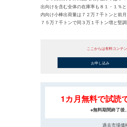
出向けを含む全体の在庫率も８１・１％と
内向け小棒出荷量は７２万７千トンと前月
７５万７千トンで同３万１千トン増と堅調
ここからは有料コンテ
お申し込み
1カ月無料で試読
※無料期間終了後
過去市場価