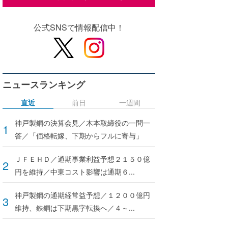
公式SNSで情報配信中！
ニュースランキング
直近
前日
一週間
神戸製鋼の決算会見／木本取締役の一問一
答／「価格転嫁、下期からフルに寄与」
ＪＦＥＨＤ／通期事業利益予想２１５０億
円を維持／中東コスト影響は通期６...
神戸製鋼の通期経常益予想／１２００億円
維持、鉄鋼は下期黒字転換へ／４～...