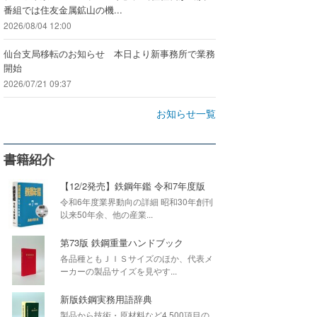
番組では住友金属鉱山の機...
2026/08/04 12:00
仙台支局移転のお知らせ 本日より新事務所で業務
開始
2026/07/21 09:37
お知らせ一覧
書籍紹介
【12/2発売】鉄鋼年鑑 令和7年度版
令和6年度業界動向の詳細 昭和30年創刊
以来50年余、他の産業...
第73版 鉄鋼重量ハンドブック
各品種ともＪＩＳサイズのほか、代表メ
ーカーの製品サイズを見やす...
新版鉄鋼実務用語辞典
製品から技術・原材料など4,500項目の