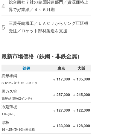
総合商社７社の金属関連部門／資源価格上
昇で好業績／４～６月期
三菱長崎機工／ＵＡＣＪからリング圧延機
受注／ロケット部材製造を支援
最新市場価格（鉄鋼・非鉄金属）
鉄鋼
東京
大阪
異形棒鋼
117,000
105,000
→
→
SD295=直送 16～25ミリ
黒ガス管
257,000
245,000
→
→
高炉品 50A(2インチ)
冷延薄板
127,000
122,000
→
→
1.0×(3×6)
厚板
133,000
128,000
→
→
16～25×(5×10)=無規格