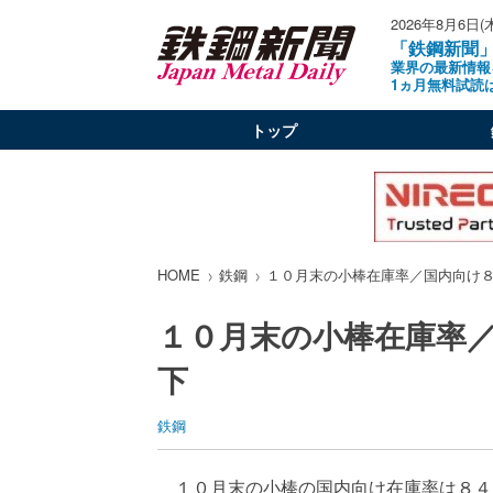
2026年8月6日(
「鉄鋼新聞
業界の最新情報
1ヵ月無料試読
トップ
HOME
鉄鋼
１０月末の小棒在庫率／国内向け
１０月末の小棒在庫率
下
鉄鋼
１０月末の小棒の国内向け在庫率は８４