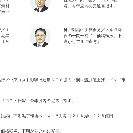
／鋼材
嫁、今年度内の完遂目指す」
でカバ
想／１
神戸製鋼の決算会見／木本取締
下期黒
役の一問一答／「価格転嫁、下
２１％
期からフルに寄与」
維持／中東コスト影響は通期６００億円／鋼材追加値上げ、インド事
／「コスト転嫁、今年度内の完遂目指す」
、鉄鋼は下期黒字転換へ／４～６月期は２１％減の２２６億円
「価格転嫁、下期からフルに寄与」