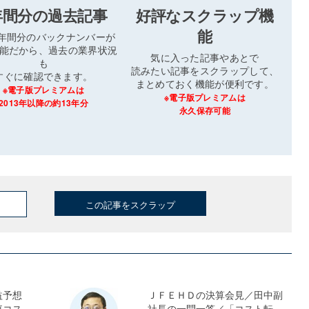
年間分の過去記事
好評なスクラップ機
能
3年間分のバックナンバーが
能だから、過去の業界状況
気に入った記事やあとで
も
読みたい記事をスクラップして、
すぐに確認できます。
まとめておく機能が便利です。
※電子版プレミアムは
※電子版プレミアムは
2013年以降の約13年分
永久保存可能
この記事をスクラップ
益予想
ＪＦＥＨＤの決算会見／田中副
東コス
社長の一問一答／「コスト転