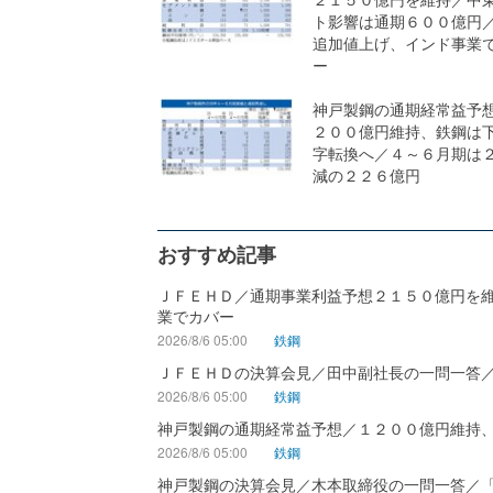
ト影響は通期６００億円
追加値上げ、インド事業
ー
神戸製鋼の通期経常益予
２００億円維持、鉄鋼は
字転換へ／４～６月期は
減の２２６億円
おすすめ記事
ＪＦＥＨＤ／通期事業利益予想２１５０億円を
業でカバー
2026/8/6 05:00
鉄鋼
ＪＦＥＨＤの決算会見／田中副社長の一問一答
2026/8/6 05:00
鉄鋼
神戸製鋼の通期経常益予想／１２００億円維持
2026/8/6 05:00
鉄鋼
神戸製鋼の決算会見／木本取締役の一問一答／