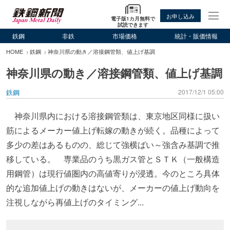
お申し込み
電子版1カ月無料で
試読できます
鉄鋼
非鉄
市場価格
統計・販価情報
HOME
鉄鋼
神奈川県の動き／溶接鋼管類、値上げ基調
神奈川県の動き／溶接鋼管類、値上げ基調
鉄鋼
2017/12/1 05:00
神奈川県内における溶接鋼管類は、東京地区同様に扱い
筋によるメーカー値上げ転嫁の動きが続く。品種によって
多少の差はあるものの、総じて強横ばい～強含み基調で推
移している。 専業品のうち黒ガス管とＳＴＫ（一般構造
用鋼管）は現行値圏内の高値寄りが浸透。今のところ具体
的な追加値上げの動きはないが、メーカーの値上げ動向を
注視しながら再値上げのタイミング...