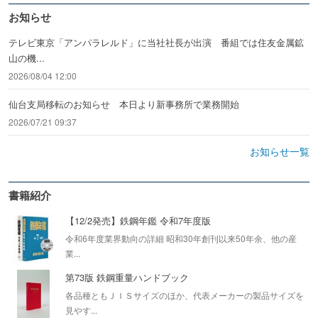
お知らせ
テレビ東京「アンパラレルド」に当社社長が出演 番組では住友金属鉱
山の機...
2026/08/04 12:00
仙台支局移転のお知らせ 本日より新事務所で業務開始
2026/07/21 09:37
お知らせ一覧
書籍紹介
【12/2発売】鉄鋼年鑑 令和7年度版
令和6年度業界動向の詳細 昭和30年創刊以来50年余、他の産
業...
第73版 鉄鋼重量ハンドブック
各品種ともＪＩＳサイズのほか、代表メーカーの製品サイズを
見やす...