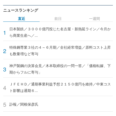
ニュースランキング
直近
前日
一週間
日本製鉄／３０００億円投じた名古屋・新熱延ライン／今月か
ら商業生産へ／...
特殊鋼専業３社の４～６月期／全社経常増益／原料コスト上昇
も数量増など寄与
神戸製鋼の決算会見／木本取締役の一問一答／「価格転嫁、下
期からフルに寄与」
ＪＦＥＨＤ／通期事業利益予想２１５０億円を維持／中東コス
ト影響は通期６...
訃報／関根保彦氏