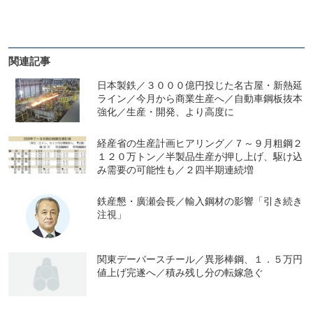
関連記事
日本製鉄／３０００億円投じた名古屋・新熱延
ライン／今月から商業生産へ／自動車鋼板抜本
強化／生産・開発、より高度に
経産省の生産計画ヒアリング／７～９月粗鋼２
１２０万トン／半製品生産が押し上げ、駆け込
み需要の可能性も／２四半期連続増
鉄産懇・廣瀬会長／輸入鋼材の影響「引き続き
注視」
関東デーバースチール／異形棒鋼、１．５万円
値上げ完遂へ／積み残し分の転嫁急ぐ