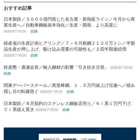
おすすめ記事
日本製鉄／３０００億円投じた名古屋・新熱延ライン／今月から商
業生産へ／自動車鋼板抜本強化／生産・開発、より高度に
2026/8/7 05:00
鉄鋼
経産省の生産計画ヒアリング／７～９月粗鋼２１２０万トン／半製
品生産が押し上げ、駆け込み需要の可能性も／２四半期連続増
2026/8/7 05:00
鉄鋼
鉄産懇・廣瀬会長／輸入鋼材の影響「引き続き注視」
2026/8/7 05:00
鉄鋼
関東デーバースチール／異形棒鋼、１．５万円値上げ完遂へ／積み
残し分の転嫁急ぐ
2026/8/7 05:00
鉄鋼
日本製鉄／８月契約のステンレス鋼板店売り／Ｎｉ系１万円下げ、
Ｃｒ系据え置き
2026/8/7 05:00
鉄鋼