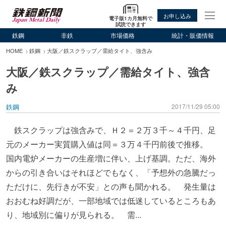
お申し込み
電子版1カ月無料で
試読できます
鉄鋼
非鉄
市場価格
統計・販価情報
HOME
鉄鋼
大阪／鉄スクラップ／需給タイト、強含み
大阪／鉄スクラップ／需給タイト、強含
み
鉄鋼
2017/11/29 05:00
鉄スクラップは強含みで、Ｈ２＝２万３千～４千円、足
元のメーカー実質購入値は同＝３万４千円前後で推移。
国内電炉メーカーの生産増に伴い、上げ基調。ただ、海外
からの引き合いはそれほどでもなく、「予想外の急騰だっ
ただけに、先行きが不安」との声も聞かれる。 発生量は
おおむね好調だが、一部地域では低迷しているところもあ
り、地域別に偏りが見られる。 需...