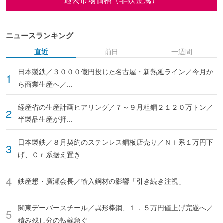
ニュースランキング
直近
前日
一週間
日本製鉄／３０００億円投じた名古屋・新熱延ライン／今月か
ら商業生産へ／...
経産省の生産計画ヒアリング／７～９月粗鋼２１２０万トン／
半製品生産が押...
日本製鉄／８月契約のステンレス鋼板店売り／Ｎｉ系１万円下
げ、Ｃｒ系据え置き
鉄産懇・廣瀬会長／輸入鋼材の影響「引き続き注視」
関東デーバースチール／異形棒鋼、１．５万円値上げ完遂へ／
積み残し分の転嫁急ぐ