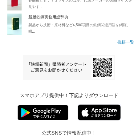
見やす...
新版鉄鋼実務用語辞典
製品から技術・原材料など4,500項目の鉄鋼関連用語を網羅、
昭...
書籍一覧
スマホアプリ提供中！下記よりダウンロード
公式SNSで情報配信中！