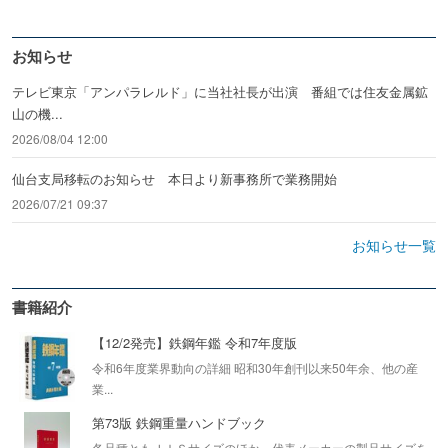
お知らせ
テレビ東京「アンパラレルド」に当社社長が出演 番組では住友金属鉱
山の機...
2026/08/04 12:00
仙台支局移転のお知らせ 本日より新事務所で業務開始
2026/07/21 09:37
お知らせ一覧
書籍紹介
【12/2発売】鉄鋼年鑑 令和7年度版
令和6年度業界動向の詳細 昭和30年創刊以来50年余、他の産
業...
第73版 鉄鋼重量ハンドブック
各品種ともＪＩＳサイズのほか、代表メーカーの製品サイズを