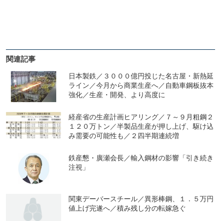
関連記事
日本製鉄／３０００億円投じた名古屋・新熱延
ライン／今月から商業生産へ／自動車鋼板抜本
強化／生産・開発、より高度に
経産省の生産計画ヒアリング／７～９月粗鋼２
１２０万トン／半製品生産が押し上げ、駆け込
み需要の可能性も／２四半期連続増
鉄産懇・廣瀬会長／輸入鋼材の影響「引き続き
注視」
関東デーバースチール／異形棒鋼、１．５万円
値上げ完遂へ／積み残し分の転嫁急ぐ