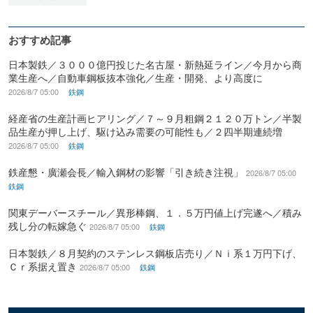
おすすめ記事
日本製鉄／３０００億円投じた名古屋・新熱延ライン／今月から商
業生産へ／自動車鋼板抜本強化／生産・開発、より高度に
2026/8/7 05:00
鉄鋼
経産省の生産計画ヒアリング／７～９月粗鋼２１２０万トン／半製
品生産が押し上げ、駆け込み需要の可能性も／２四半期連続増
2026/8/7 05:00
鉄鋼
鉄産懇・廣瀬会長／輸入鋼材の影響「引き続き注視」
2026/8/7 05:00
鉄鋼
関東デーバースチール／異形棒鋼、１．５万円値上げ完遂へ／積み
残し分の転嫁急ぐ
2026/8/7 05:00
鉄鋼
日本製鉄／８月契約のステンレス鋼板店売り／Ｎｉ系１万円下げ、
Ｃｒ系据え置き
2026/8/7 05:00
鉄鋼