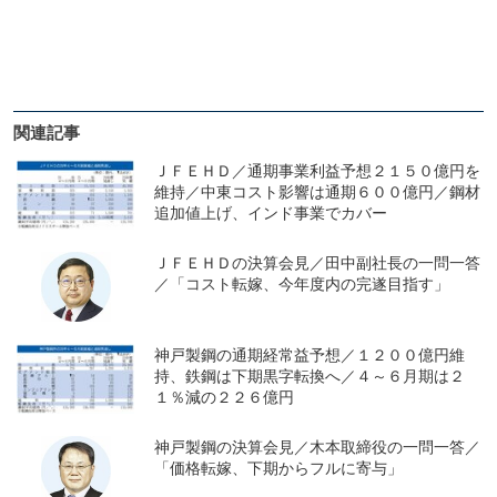
関連記事
ＪＦＥＨＤ／通期事業利益予想２１５０億円を
維持／中東コスト影響は通期６００億円／鋼材
追加値上げ、インド事業でカバー
ＪＦＥＨＤの決算会見／田中副社長の一問一答
／「コスト転嫁、今年度内の完遂目指す」
神戸製鋼の通期経常益予想／１２００億円維
持、鉄鋼は下期黒字転換へ／４～６月期は２
１％減の２２６億円
神戸製鋼の決算会見／木本取締役の一問一答／
「価格転嫁、下期からフルに寄与」