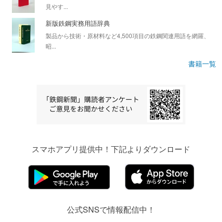
見やす...
新版鉄鋼実務用語辞典
製品から技術・原材料など4,500項目の鉄鋼関連用語を網羅、
昭...
書籍一覧
スマホアプリ提供中！下記よりダウンロード
公式SNSで情報配信中！