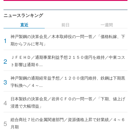
ニュースランキング
直近
前日
一週間
神戸製鋼の決算会見／木本取締役の一問一答／「価格転嫁、下
期からフルに寄与」
ＪＦＥＨＤ／通期事業利益予想２１５０億円を維持／中東コス
ト影響は通期６...
神戸製鋼の通期経常益予想／１２００億円維持、鉄鋼は下期黒
字転換へ／４～...
日本製鉄の決算会見／岩井ＣＦＯの一問一答／「下期、値上げ
浸透で大幅増益」
総合商社７社の金属関連部門／資源価格上昇で好業績／４～６
月期