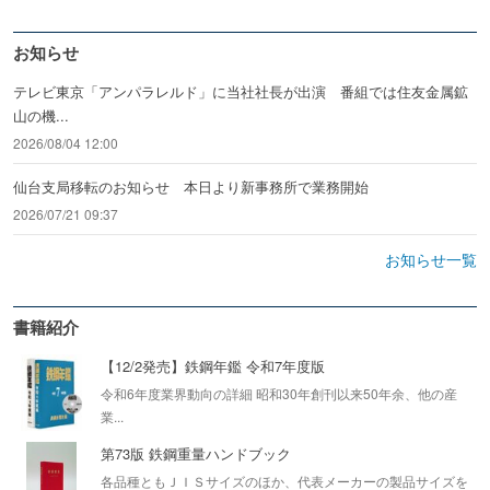
お知らせ
テレビ東京「アンパラレルド」に当社社長が出演 番組では住友金属鉱
山の機...
2026/08/04 12:00
仙台支局移転のお知らせ 本日より新事務所で業務開始
2026/07/21 09:37
お知らせ一覧
書籍紹介
【12/2発売】鉄鋼年鑑 令和7年度版
令和6年度業界動向の詳細 昭和30年創刊以来50年余、他の産
業...
第73版 鉄鋼重量ハンドブック
各品種ともＪＩＳサイズのほか、代表メーカーの製品サイズを