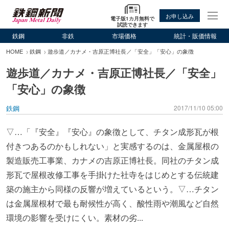
お申し込み
電子版1カ月無料で
試読できます
鉄鋼
非鉄
市場価格
統計・販価情報
HOME
鉄鋼
遊歩道／カナメ・吉原正博社長／「安全」「安心」の象徴
遊歩道／カナメ・吉原正博社長／「安全」
「安心」の象徴
鉄鋼
2017/11/10 05:00
▽…「『安全』『安心』の象徴として、チタン成形瓦が根
付きつあるのかもしれない」と実感するのは、金属屋根の
製造販売工事業、カナメの吉原正博社長。同社のチタン成
形瓦で屋根改修工事を手掛けた社寺をはじめとする伝統建
築の施主から同様の反響が増えているという。▽…チタン
は金属屋根材で最も耐候性が高く、酸性雨や潮風など自然
環境の影響を受けにくい。素材の劣...