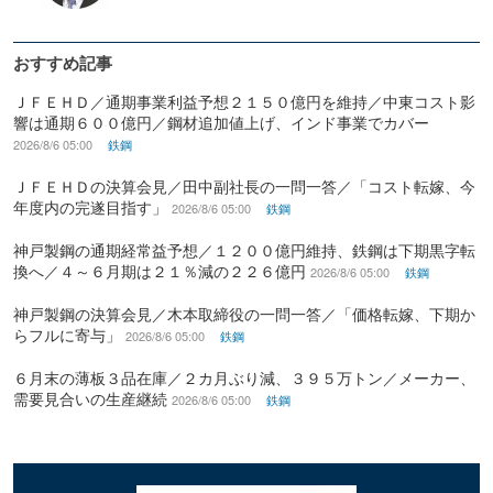
おすすめ記事
ＪＦＥＨＤ／通期事業利益予想２１５０億円を維持／中東コスト影
響は通期６００億円／鋼材追加値上げ、インド事業でカバー
2026/8/6 05:00
鉄鋼
ＪＦＥＨＤの決算会見／田中副社長の一問一答／「コスト転嫁、今
年度内の完遂目指す」
2026/8/6 05:00
鉄鋼
神戸製鋼の通期経常益予想／１２００億円維持、鉄鋼は下期黒字転
換へ／４～６月期は２１％減の２２６億円
2026/8/6 05:00
鉄鋼
神戸製鋼の決算会見／木本取締役の一問一答／「価格転嫁、下期か
らフルに寄与」
2026/8/6 05:00
鉄鋼
６月末の薄板３品在庫／２カ月ぶり減、３９５万トン／メーカー、
需要見合いの生産継続
2026/8/6 05:00
鉄鋼