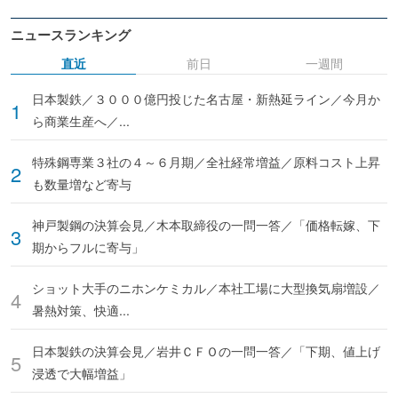
ニュースランキング
直近
前日
一週間
日本製鉄／３０００億円投じた名古屋・新熱延ライン／今月か
ら商業生産へ／...
特殊鋼専業３社の４～６月期／全社経常増益／原料コスト上昇
も数量増など寄与
神戸製鋼の決算会見／木本取締役の一問一答／「価格転嫁、下
期からフルに寄与」
ショット大手のニホンケミカル／本社工場に大型換気扇増設／
暑熱対策、快適...
日本製鉄の決算会見／岩井ＣＦＯの一問一答／「下期、値上げ
浸透で大幅増益」