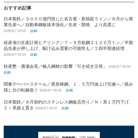
おすすめ記事
日本製鉄／３０００億円投じた名古屋・新熱延ライン／今月から商
業生産へ／自動車鋼板抜本強化／生産・開発、より高度に
2026/8/7 05:00
鉄鋼
経産省の生産計画ヒアリング／７～９月粗鋼２１２０万トン／半製
品生産が押し上げ、駆け込み需要の可能性も／２四半期連続増
2026/8/7 05:00
鉄鋼
鉄産懇・廣瀬会長／輸入鋼材の影響「引き続き注視」
2026/8/7 05:00
鉄鋼
関東デーバースチール／異形棒鋼、１．５万円値上げ完遂へ／積み
残し分の転嫁急ぐ
2026/8/7 05:00
鉄鋼
日本製鉄／８月契約のステンレス鋼板店売り／Ｎｉ系１万円下げ、
Ｃｒ系据え置き
2026/8/7 05:00
鉄鋼