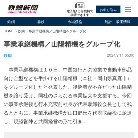
お申し込み
電子版1カ月無料で
試読できます
鉄鋼
非鉄
市場価格
統計・販価情報
HOME
鉄鋼
事業承継機構／山陽精機をグループ化
事業承継機構／山陽精機をグループ化
鉄鋼
2024/9/11 05:00
事業承継機構は１０日、中国銀行との協業で自動車部品
向け金型などを手掛ける山陽精機（本社・岡山県真庭市）
をグループ化したと発表した。後継者が不在だった山陽精
機を譲り受け、同社のさらなる事業拡大を支援する。今回
の事業承継後も行本充宏前社長が代表取締役会長として残
るとともに、事業承継機構が山口健氏を代表取締役に派遣
し、現経営陣と共同経営の形で引き...