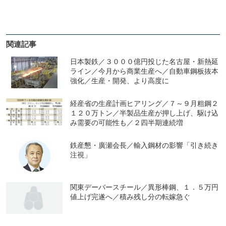
関連記事
日本製鉄／３０００億円投じた名古屋・新熱延
ライン／今月から商業生産へ／自動車鋼板抜本
強化／生産・開発、より高度に
経産省の生産計画ヒアリング／７～９月粗鋼２
１２０万トン／半製品生産が押し上げ、駆け込
み需要の可能性も／２四半期連続増
鉄産懇・廣瀬会長／輸入鋼材の影響「引き続き
注視」
関東デーバースチール／異形棒鋼、１．５万円
値上げ完遂へ／積み残し分の転嫁急ぐ