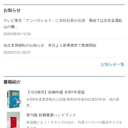
お知らせ
テレビ東京「アンパラレルド」に当社社長が出演 番組では住友金属鉱
山の機...
2026/08/04 12:00
仙台支局移転のお知らせ 本日より新事務所で業務開始
2026/07/21 09:37
お知らせ一覧
書籍紹介
【12/2発売】鉄鋼年鑑 令和7年度版
令和6年度業界動向の詳細 昭和30年創刊以来50年余、他の産
業...
第73版 鉄鋼重量ハンドブック
各品種ともＪＩＳサイズのほか、代表メーカーの製品サイズを
見やす...