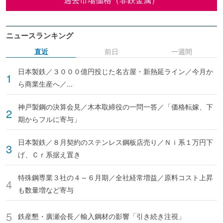
ニュースランキング
直近
前日
一週間
日本製鉄／３０００億円投じた名古屋・新熱延ライン／今月か
ら商業生産へ／...
神戸製鋼の決算会見／木本取締役の一問一答／「価格転嫁、下
期からフルに寄与」
日本製鉄／８月契約のステンレス鋼板店売り／Ｎｉ系１万円下
げ、Ｃｒ系据え置き
特殊鋼専業３社の４～６月期／全社経常増益／原料コスト上昇
も数量増など寄与
鉄産懇・廣瀬会長／輸入鋼材の影響「引き続き注視」