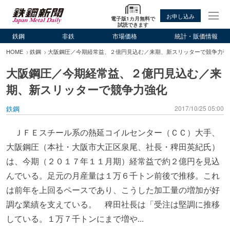
お申し込み
電子版1カ月無料で
試読できます
鉄鋼
非鉄
市場価格
統計・販価情報
HOME
鉄鋼
大阪鋼圧／今期経常益、２億円見込む／来期、新スリッターで競争力強
大阪鋼圧／今期経常益、２億円見込む／来
期、新スリッターで競争力強化
鉄鋼
2017/10/25 05:00
ＪＦＥスチール系の熱延コイルセンター（ＣＣ）大手、
大阪鋼圧（本社・大阪市大正区泉尾、社長・稗田英紀氏）
は、今期（２０１７年１１月期）経常益で約２億円を見込
んでいる。足元の月産量は１万６千トン前後で推移。これ
は前年を上回るペースであり、こうした加工量の増加が好
調な業績を支えている。 稗田社長は「受注は堅調に推移
している。１万７千トンにまで増や...