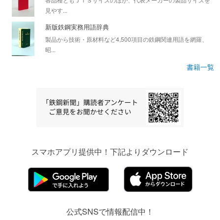
見やす...
新版鉄鋼実務用語辞典
製品から技術・原材料など4,500項目の鉄鋼関連用語を網羅、
昭...
書籍一覧
スマホアプリ提供中！下記よりダウンロード
公式SNSで情報配信中！