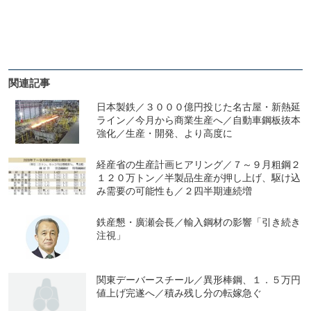
関連記事
日本製鉄／３０００億円投じた名古屋・新熱延
ライン／今月から商業生産へ／自動車鋼板抜本
強化／生産・開発、より高度に
経産省の生産計画ヒアリング／７～９月粗鋼２
１２０万トン／半製品生産が押し上げ、駆け込
み需要の可能性も／２四半期連続増
鉄産懇・廣瀬会長／輸入鋼材の影響「引き続き
注視」
関東デーバースチール／異形棒鋼、１．５万円
値上げ完遂へ／積み残し分の転嫁急ぐ