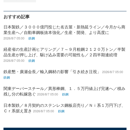
おすすめ記事
日本製鉄／３０００億円投じた名古屋・新熱延ライン／今月から商
業生産へ／自動車鋼板抜本強化／生産・開発、より高度に
2026/8/7 05:00
鉄鋼
経産省の生産計画ヒアリング／７～９月粗鋼２１２０万トン／半製
品生産が押し上げ、駆け込み需要の可能性も／２四半期連続増
2026/8/7 05:00
鉄鋼
鉄産懇・廣瀬会長／輸入鋼材の影響「引き続き注視」
2026/8/7 05:00
鉄鋼
関東デーバースチール／異形棒鋼、１．５万円値上げ完遂へ／積み
残し分の転嫁急ぐ
2026/8/7 05:00
鉄鋼
日本製鉄／８月契約のステンレス鋼板店売り／Ｎｉ系１万円下げ、
Ｃｒ系据え置き
2026/8/7 05:00
鉄鋼