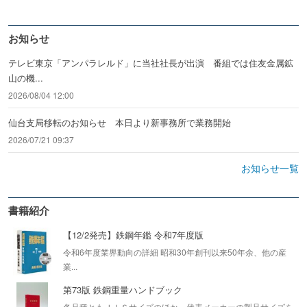
お知らせ
テレビ東京「アンパラレルド」に当社社長が出演 番組では住友金属鉱
山の機...
2026/08/04 12:00
仙台支局移転のお知らせ 本日より新事務所で業務開始
2026/07/21 09:37
お知らせ一覧
書籍紹介
【12/2発売】鉄鋼年鑑 令和7年度版
令和6年度業界動向の詳細 昭和30年創刊以来50年余、他の産
業...
第73版 鉄鋼重量ハンドブック
各品種ともＪＩＳサイズのほか、代表メーカーの製品サイズを