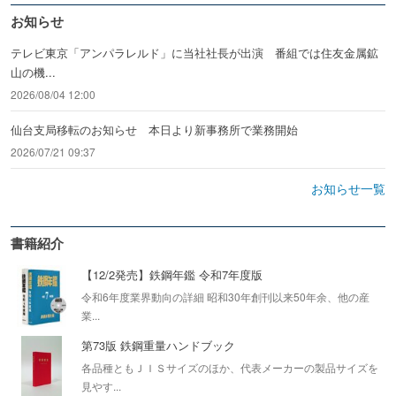
お知らせ
テレビ東京「アンパラレルド」に当社社長が出演 番組では住友金属鉱
山の機...
2026/08/04 12:00
仙台支局移転のお知らせ 本日より新事務所で業務開始
2026/07/21 09:37
お知らせ一覧
書籍紹介
【12/2発売】鉄鋼年鑑 令和7年度版
令和6年度業界動向の詳細 昭和30年創刊以来50年余、他の産
業...
第73版 鉄鋼重量ハンドブック
各品種ともＪＩＳサイズのほか、代表メーカーの製品サイズを
見やす...