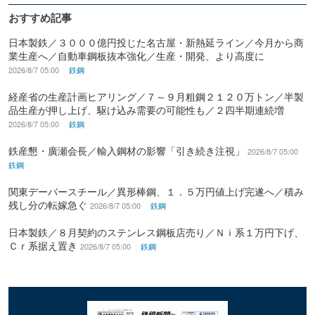
おすすめ記事
日本製鉄／３０００億円投じた名古屋・新熱延ライン／今月から商
業生産へ／自動車鋼板抜本強化／生産・開発、より高度に
2026/8/7 05:00
鉄鋼
経産省の生産計画ヒアリング／７～９月粗鋼２１２０万トン／半製
品生産が押し上げ、駆け込み需要の可能性も／２四半期連続増
2026/8/7 05:00
鉄鋼
鉄産懇・廣瀬会長／輸入鋼材の影響「引き続き注視」
2026/8/7 05:00
鉄鋼
関東デーバースチール／異形棒鋼、１．５万円値上げ完遂へ／積み
残し分の転嫁急ぐ
2026/8/7 05:00
鉄鋼
日本製鉄／８月契約のステンレス鋼板店売り／Ｎｉ系１万円下げ、
Ｃｒ系据え置き
2026/8/7 05:00
鉄鋼