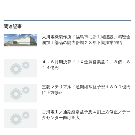
関連記事
大川電機製作所／福島市に新工場建設／精密金
属加工部品の能力倍増２８年下期操業開始
４～６月期決算／ＪＸ金属営業益２．８倍、８
１４億円
三菱マテリアル／通期経常益予想１８００億円
に上方修正
古河電工／通期経常益予想４割上方修正／デー
タセンター向け拡大