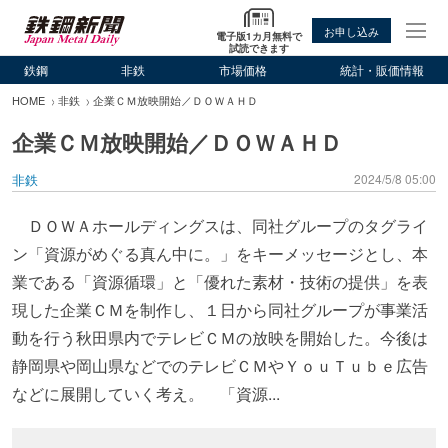
お申し込み
電子版1カ月無料で
試読できます
鉄鋼
非鉄
市場価格
統計・販価情報
HOME
非鉄
企業ＣＭ放映開始／ＤＯＷＡＨＤ
企業ＣＭ放映開始／ＤＯＷＡＨＤ
非鉄
2024/5/8 05:00
ＤＯＷＡホールディングスは、同社グループのタグライ
ン「資源がめぐる真ん中に。」をキーメッセージとし、本
業である「資源循環」と「優れた素材・技術の提供」を表
現した企業ＣＭを制作し、１日から同社グループが事業活
動を行う秋田県内でテレビＣＭの放映を開始した。今後は
静岡県や岡山県などでのテレビＣＭやＹｏｕＴｕｂｅ広告
などに展開していく考え。 「資源...