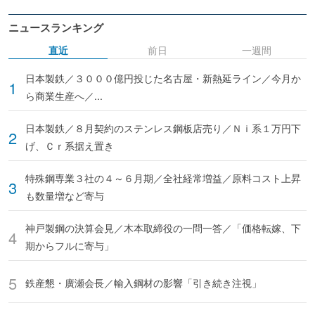
ニュースランキング
直近
前日
一週間
日本製鉄／３０００億円投じた名古屋・新熱延ライン／今月か
ら商業生産へ／...
日本製鉄／８月契約のステンレス鋼板店売り／Ｎｉ系１万円下
げ、Ｃｒ系据え置き
特殊鋼専業３社の４～６月期／全社経常増益／原料コスト上昇
も数量増など寄与
神戸製鋼の決算会見／木本取締役の一問一答／「価格転嫁、下
期からフルに寄与」
鉄産懇・廣瀬会長／輸入鋼材の影響「引き続き注視」