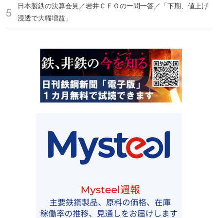
日本製鉄の決算会見／岩井ＣＦＯの一問一答／「下期、値上げ
浸透で大幅増益」