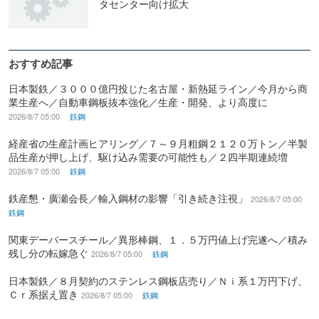
タセンター向け拡大
おすすめ記事
日本製鉄／３０００億円投じた名古屋・新熱延ライン／今月から商
業生産へ／自動車鋼板抜本強化／生産・開発、より高度に
2026/8/7 05:00
鉄鋼
経産省の生産計画ヒアリング／７～９月粗鋼２１２０万トン／半製
品生産が押し上げ、駆け込み需要の可能性も／２四半期連続増
2026/8/7 05:00
鉄鋼
鉄産懇・廣瀬会長／輸入鋼材の影響「引き続き注視」
2026/8/7 05:00
鉄鋼
関東デーバースチール／異形棒鋼、１．５万円値上げ完遂へ／積み
残し分の転嫁急ぐ
2026/8/7 05:00
鉄鋼
日本製鉄／８月契約のステンレス鋼板店売り／Ｎｉ系１万円下げ、
Ｃｒ系据え置き
2026/8/7 05:00
鉄鋼