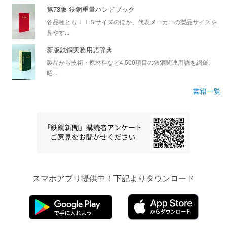
第73版 鉄鋼重量ハンドブック
各品種ともＪＩＳサイズのほか、代表メーカーの製品サイズを
見やす...
新版鉄鋼実務用語辞典
製品から技術・原材料など4,500項目の鉄鋼関連用語を網羅、
昭...
書籍一覧
スマホアプリ提供中！下記よりダウンロード