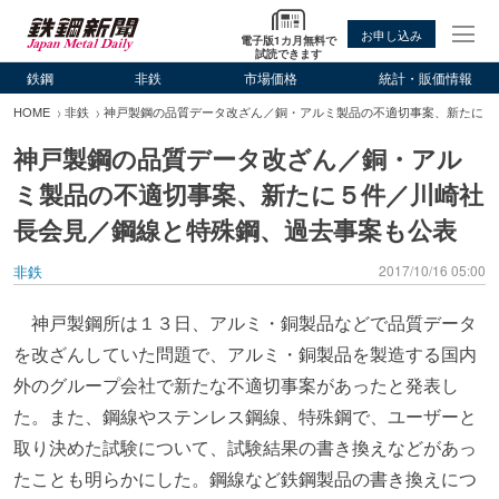
お申し込み
電子版1カ月無料で
試読できます
鉄鋼
非鉄
市場価格
統計・販価情報
HOME
非鉄
神戸製鋼の品質データ改ざん／銅・アルミ製品の不適切事案、新たに５
神戸製鋼の品質データ改ざん／銅・アル
ミ製品の不適切事案、新たに５件／川崎社
長会見／鋼線と特殊鋼、過去事案も公表
非鉄
2017/10/16 05:00
神戸製鋼所は１３日、アルミ・銅製品などで品質データ
を改ざんしていた問題で、アルミ・銅製品を製造する国内
外のグループ会社で新たな不適切事案があったと発表し
た。また、鋼線やステンレス鋼線、特殊鋼で、ユーザーと
取り決めた試験について、試験結果の書き換えなどがあっ
たことも明らかにした。鋼線など鉄鋼製品の書き換えにつ