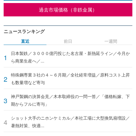
過去市場価格（非鉄金属）
ニュースランキング
直近
前日
一週間
日本製鉄／３０００億円投じた名古屋・新熱延ライン／今月か
ら商業生産へ／...
特殊鋼専業３社の４～６月期／全社経常増益／原料コスト上昇
も数量増など寄与
神戸製鋼の決算会見／木本取締役の一問一答／「価格転嫁、下
期からフルに寄与」
ショット大手のニホンケミカル／本社工場に大型換気扇増設／
暑熱対策、快適...