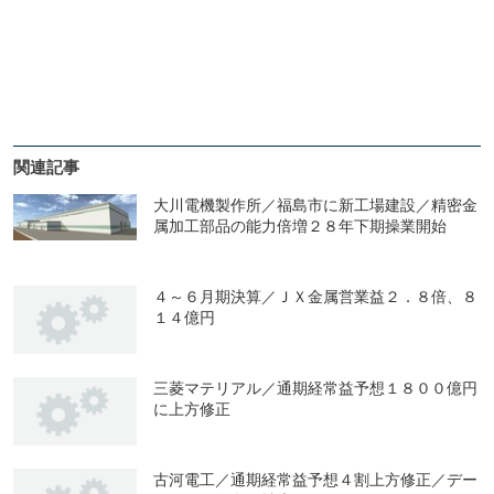
関連記事
大川電機製作所／福島市に新工場建設／精密金
属加工部品の能力倍増２８年下期操業開始
４～６月期決算／ＪＸ金属営業益２．８倍、８
１４億円
三菱マテリアル／通期経常益予想１８００億円
に上方修正
古河電工／通期経常益予想４割上方修正／デー