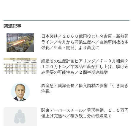
関連記事
日本製鉄／３０００億円投じた名古屋・新熱延
ライン／今月から商業生産へ／自動車鋼板抜本
強化／生産・開発、より高度に
経産省の生産計画ヒアリング／７～９月粗鋼２
１２０万トン／半製品生産が押し上げ、駆け込
み需要の可能性も／２四半期連続増
鉄産懇・廣瀬会長／輸入鋼材の影響「引き続き
注視」
関東デーバースチール／異形棒鋼、１．５万円
値上げ完遂へ／積み残し分の転嫁急ぐ