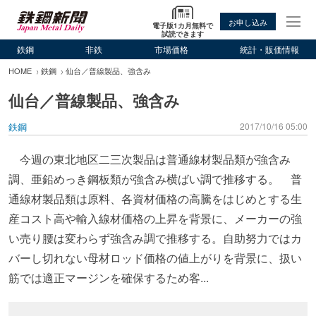
お申し込み
電子版1カ月無料で
試読できます
鉄鋼
非鉄
市場価格
統計・販価情報
HOME
鉄鋼
仙台／普線製品、強含み
仙台／普線製品、強含み
鉄鋼
2017/10/16 05:00
今週の東北地区二三次製品は普通線材製品類が強含み
調、亜鉛めっき鋼板類が強含み横ばい調で推移する。 普
通線材製品類は原料、各資材価格の高騰をはじめとする生
産コスト高や輸入線材価格の上昇を背景に、メーカーの強
い売り腰は変わらず強含み調で推移する。自助努力ではカ
バーし切れない母材ロッド価格の値上がりを背景に、扱い
筋では適正マージンを確保するため客...