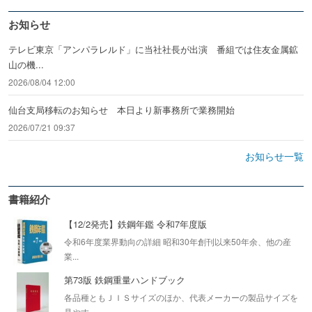
お知らせ
テレビ東京「アンパラレルド」に当社社長が出演 番組では住友金属鉱
山の機...
2026/08/04 12:00
仙台支局移転のお知らせ 本日より新事務所で業務開始
2026/07/21 09:37
お知らせ一覧
書籍紹介
【12/2発売】鉄鋼年鑑 令和7年度版
令和6年度業界動向の詳細 昭和30年創刊以来50年余、他の産
業...
第73版 鉄鋼重量ハンドブック
各品種ともＪＩＳサイズのほか、代表メーカーの製品サイズを
見やす...