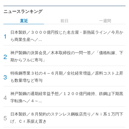
ニュースランキング
直近
前日
一週間
日本製鉄／３０００億円投じた名古屋・新熱延ライン／今月か
ら商業生産へ／...
神戸製鋼の決算会見／木本取締役の一問一答／「価格転嫁、下
期からフルに寄与」
特殊鋼専業３社の４～６月期／全社経常増益／原料コスト上昇
も数量増など寄与
神戸製鋼の通期経常益予想／１２００億円維持、鉄鋼は下期黒
字転換へ／４～...
日本製鉄／８月契約のステンレス鋼板店売り／Ｎｉ系１万円下
げ、Ｃｒ系据え置き