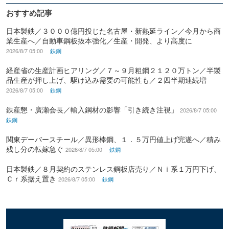
おすすめ記事
日本製鉄／３０００億円投じた名古屋・新熱延ライン／今月から商
業生産へ／自動車鋼板抜本強化／生産・開発、より高度に
2026/8/7 05:00
鉄鋼
経産省の生産計画ヒアリング／７～９月粗鋼２１２０万トン／半製
品生産が押し上げ、駆け込み需要の可能性も／２四半期連続増
2026/8/7 05:00
鉄鋼
鉄産懇・廣瀬会長／輸入鋼材の影響「引き続き注視」
2026/8/7 05:00
鉄鋼
関東デーバースチール／異形棒鋼、１．５万円値上げ完遂へ／積み
残し分の転嫁急ぐ
2026/8/7 05:00
鉄鋼
日本製鉄／８月契約のステンレス鋼板店売り／Ｎｉ系１万円下げ、
Ｃｒ系据え置き
2026/8/7 05:00
鉄鋼