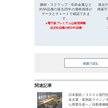
鋼材・スクラップ・非鉄金属など
過去
約50品種の過去25年の価格推移が
検索可
データとチャートで確認できま
す。
※電子版プレミアムは紙面掲載
ほぼ全品種の約240品種
紙面で読む
関連記事
日本製鉄／３０００億円
名古屋・新熱延ライン／
ら商業生産へ／自動車鋼