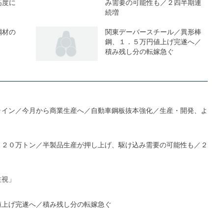
高度に
み需要の可能性も／２四半期連
続増
鋼材の
関東デーバースチール／異形棒
鋼、１．５万円値上げ完遂へ／
積み残し分の転嫁急ぐ
ライン／今月から商業生産へ／自動車鋼板抜本強化／生産・開発、よ
１２０万トン／半製品生産が押し上げ、駆け込み需要の可能性も／２
注視」
値上げ完遂へ／積み残し分の転嫁急ぐ