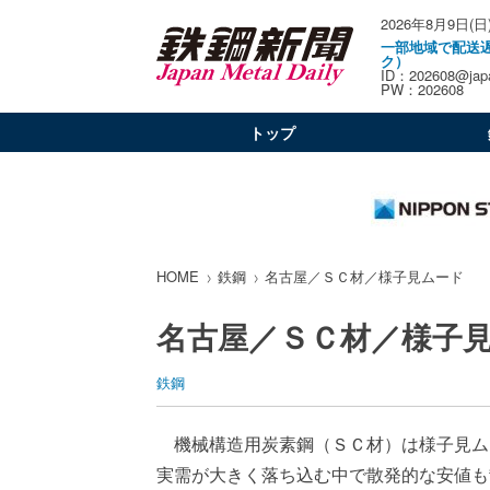
2026年8月9日(日
一部地域で配送
ク）
ID：202608@japa
PW：202608
トップ
HOME
鉄鋼
名古屋／ＳＣ材／様子見ムード
名古屋／ＳＣ材／様子
鉄鋼
機械構造用炭素鋼（ＳＣ材）は様子見ム
実需が大きく落ち込む中で散発的な安値も