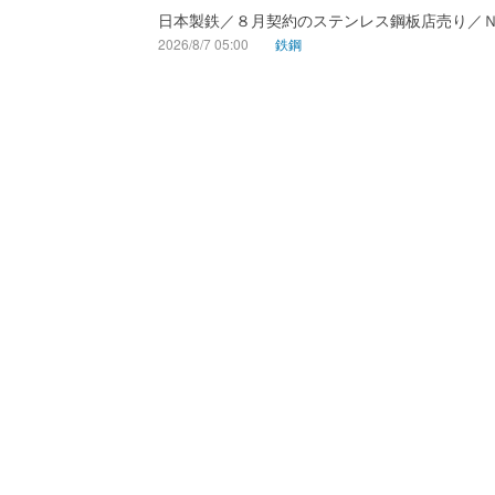
日本製鉄／８月契約のステンレス鋼板店売り／
2026/8/7 05:00
鉄鋼