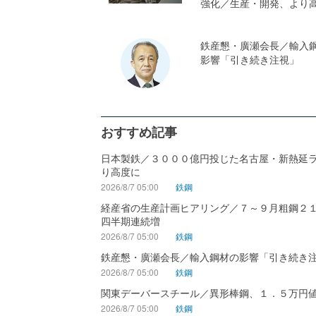
強化／生産・開発、より
鉄産懇・廣瀬会長／輸入
影響「引き続き注視」
おすすめ記事
日本製鉄／３０００億円投じた名古屋・新熱延
り高度に
2026/8/7 05:00
鉄鋼
経産省の生産計画ヒアリング／７～９月粗鋼２
四半期連続増
2026/8/7 05:00
鉄鋼
鉄産懇・廣瀬会長／輸入鋼材の影響「引き続き
2026/8/7 05:00
鉄鋼
関東デーバースチール／異形棒鋼、１．５万円
2026/8/7 05:00
鉄鋼