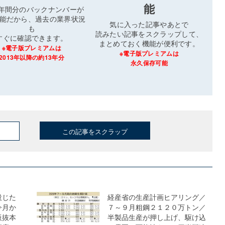
能
3年間分のバックナンバーが
能だから、過去の業界状況
気に入った記事やあとで
も
読みたい記事をスクラップして、
すぐに確認できます。
まとめておく機能が便利です。
※電子版プレミアムは
※電子版プレミアムは
2013年以降の約13年分
永久保存可能
この記事をスクラップ
投じた
経産省の生産計画ヒアリング／
今月か
７～９月粗鋼２１２０万トン／
板抜本
半製品生産が押し上げ、駆け込