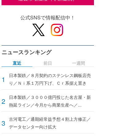
公式SNSで情報配信中！
ニュースランキング
直近
前日
一週間
日本製鉄／８月契約のステンレス鋼板店売
り／Ｎｉ系１万円下げ、Ｃｒ系据え置き
日本製鉄／３０００億円投じた名古屋・新
熱延ライン／今月から商業生産へ／...
古河電工／通期経常益予想４割上方修正／
データセンター向け拡大