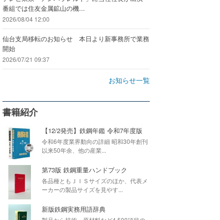
番組では住友金属鉱山の機...
2026/08/04 12:00
仙台支局移転のお知らせ 本日より新事務所で業務
開始
2026/07/21 09:37
お知らせ一覧
書籍紹介
【12/2発売】鉄鋼年鑑 令和7年度版
令和6年度業界動向の詳細 昭和30年創刊
以来50年余、他の産業...
第73版 鉄鋼重量ハンドブック
各品種ともＪＩＳサイズのほか、代表メ
ーカーの製品サイズを見やす...
新版鉄鋼実務用語辞典
製品から技術・原材料など4,500項目の