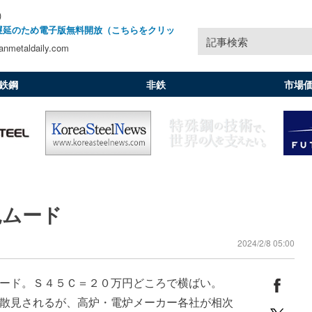
)
遅延のため電子版無料開放（こちらをクリッ
記事検索
nmetaldaily.com
鉄鋼
非鉄
市場
見ムード
2024/2/8 05:00
ード。Ｓ４５Ｃ＝２０万円どころで横ばい。
散見されるが、高炉・電炉メーカー各社が相次