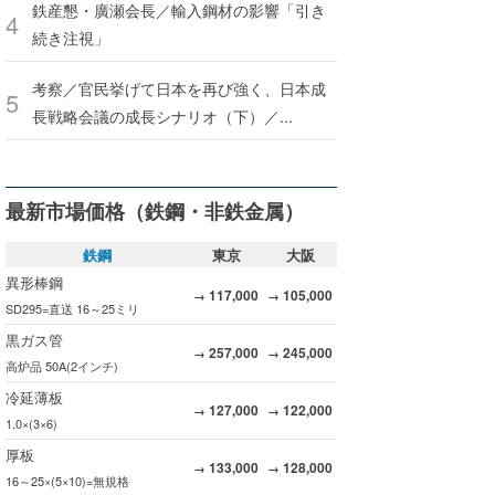
鉄産懇・廣瀬会長／輸入鋼材の影響「引き
続き注視」
考察／官民挙げて日本を再び強く、日本成
長戦略会議の成長シナリオ（下）／...
最新市場価格（鉄鋼・非鉄金属）
鉄鋼
東京
大阪
異形棒鋼
117,000
105,000
→
→
SD295=直送 16～25ミリ
黒ガス管
257,000
245,000
→
→
高炉品 50A(2インチ)
冷延薄板
127,000
122,000
→
→
1.0×(3×6)
厚板
133,000
128,000
→
→
16～25×(5×10)=無規格