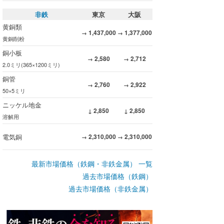
非鉄
東京
大阪
黄銅類
1,437,000
1,377,000
→
→
黄銅削粉
銅小板
2,580
2,712
→
→
2.0ミリ(365×1200ミリ)
銅管
2,760
2,922
→
→
50×5ミリ
ニッケル地金
2,850
2,850
↓
↓
溶解用
電気銅
2,310,000
2,310,000
→
→
最新市場価格（鉄鋼・非鉄金属） 一覧
過去市場価格（鉄鋼）
過去市場価格（非鉄金属）