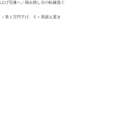
値上げ完遂へ／積み残し分の転嫁急ぐ
Ｎｉ系１万円下げ、Ｃｒ系据え置き