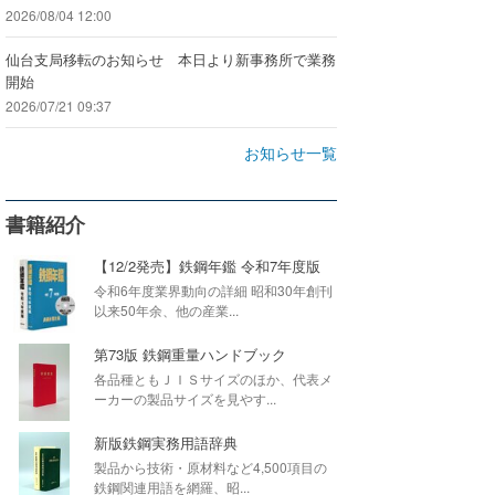
2026/08/04 12:00
仙台支局移転のお知らせ 本日より新事務所で業務
開始
2026/07/21 09:37
お知らせ一覧
書籍紹介
【12/2発売】鉄鋼年鑑 令和7年度版
令和6年度業界動向の詳細 昭和30年創刊
以来50年余、他の産業...
第73版 鉄鋼重量ハンドブック
各品種ともＪＩＳサイズのほか、代表メ
ーカーの製品サイズを見やす...
新版鉄鋼実務用語辞典
製品から技術・原材料など4,500項目の
鉄鋼関連用語を網羅、昭...