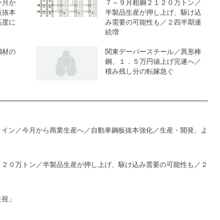
今月か
７～９月粗鋼２１２０万トン／
板抜本
半製品生産が押し上げ、駆け込
高度に
み需要の可能性も／２四半期連
続増
鋼材の
関東デーバースチール／異形棒
鋼、１．５万円値上げ完遂へ／
積み残し分の転嫁急ぐ
ライン／今月から商業生産へ／自動車鋼板抜本強化／生産・開発、よ
１２０万トン／半製品生産が押し上げ、駆け込み需要の可能性も／２
注視」