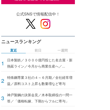
公式SNSで情報配信中！
ニュースランキング
直近
前日
一週間
日本製鉄／３０００億円投じた名古屋・新
熱延ライン／今月から商業生産へ／...
特殊鋼専業３社の４～６月期／全社経常増
益／原料コスト上昇も数量増など寄与
神戸製鋼の決算会見／木本取締役の一問一
答／「価格転嫁、下期からフルに寄与」