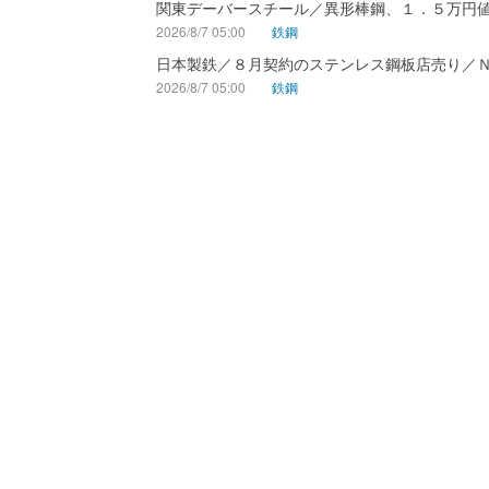
関東デーバースチール／異形棒鋼、１．５万円
2026/8/7 05:00
鉄鋼
日本製鉄／８月契約のステンレス鋼板店売り／
2026/8/7 05:00
鉄鋼