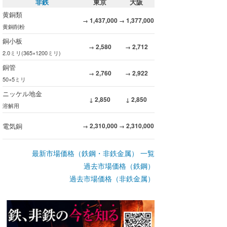
非鉄
東京
大阪
黄銅類
1,437,000
1,377,000
→
→
黄銅削粉
銅小板
2,580
2,712
→
→
2.0ミリ(365×1200ミリ)
銅管
2,760
2,922
→
→
50×5ミリ
ニッケル地金
2,850
2,850
↓
↓
溶解用
電気銅
2,310,000
2,310,000
→
→
最新市場価格（鉄鋼・非鉄金属） 一覧
過去市場価格（鉄鋼）
過去市場価格（非鉄金属）