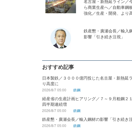
名古屋・新熱延ライン／
ら商業生産へ／自動車鋼
強化／生産・開発、より
鉄産懇・廣瀬会長／輸入
影響「引き続き注視」
おすすめ記事
日本製鉄／３０００億円投じた名古屋・新熱延
り高度に
2026/8/7 05:00
鉄鋼
経産省の生産計画ヒアリング／７～９月粗鋼２
四半期連続増
2026/8/7 05:00
鉄鋼
鉄産懇・廣瀬会長／輸入鋼材の影響「引き続き
2026/8/7 05:00
鉄鋼