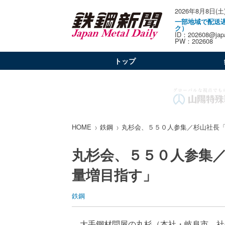
2026年8月8日(土
一部地域で配送
ク）
ID：202608@japa
PW：202608
トップ
HOME
鉄鋼
丸杉会、５５０人参集／杉山社長
丸杉会、５５０人参集
量増目指す」
鉄鋼
大手鋼材問屋の丸杉（本社・岐阜市、社