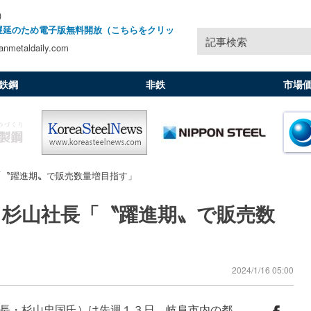
)
遅延のため電子版無料開放（こちらをクリッ
記事検索
nmetaldaily.com
鉄鋼
非鉄
市場
「〝躍進期〟で販売数量増目指す」
／杉山社長「〝躍進期〟で販売数
2024/1/16 05:00
長・杉山忠国氏）は先週１３日、岐阜市内の都