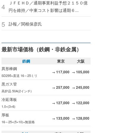
ＪＦＥＨＤ／通期事業利益予想２１５０億
円を維持／中東コスト影響は通期６...
訃報／関根保彦氏
最新市場価格（鉄鋼・非鉄金属）
鉄鋼
東京
大阪
異形棒鋼
117,000
105,000
→
→
SD295=直送 16～25ミリ
黒ガス管
257,000
245,000
→
→
高炉品 50A(2インチ)
冷延薄板
127,000
122,000
→
→
1.0×(3×6)
厚板
133,000
128,000
→
→
16～25×(5×10)=無規格