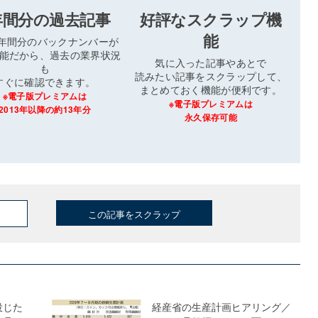
年間分の過去記事
好評なスクラップ機
能
3年間分のバックナンバーが
能だから、過去の業界状況
気に入った記事やあとで
も
読みたい記事をスクラップして、
すぐに確認できます。
まとめておく機能が便利です。
※電子版プレミアムは
※電子版プレミアムは
2013年以降の約13年分
永久保存可能
この記事をスクラップ
投じた
経産省の生産計画ヒアリング／