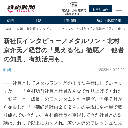
お申し込み
電子版1カ月無料で
試読できます
鉄鋼
非鉄
市場価格
統計・販価情報
HOME
鉄鋼
新社長インタビュー／メタルワン・北村京介氏／経営の「見える化」徹
新社長インタビュー／メタルワン・北村
京介氏／経営の「見える化」徹底／「他者
の知見、有効活用も」
鉄鋼
2023/4/10 05:00
――社長としてメタルワンをどのような会社にしていきま
すか。 「今村功前社長と社員みんなで作り上げてくれた
「変革」と「成長」のモメンタムを引き継ぎ、昨年７月か
ら始動した『中期経営計画２０２４』の実現に全社員で取
り組んでいきたい。今村前社長が重視してきた社員との対
話はこれまで以上に力を入れ、若い人達のフレッシュな意