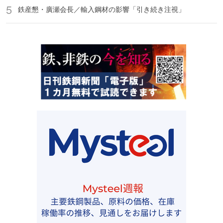
鉄産懇・廣瀬会長／輸入鋼材の影響「引き続き注視」