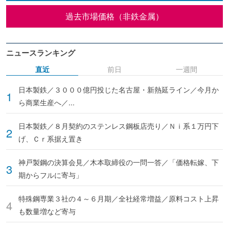
過去市場価格（非鉄金属）
ニュースランキング
直近
前日
一週間
日本製鉄／３０００億円投じた名古屋・新熱延ライン／今月か
ら商業生産へ／...
日本製鉄／８月契約のステンレス鋼板店売り／Ｎｉ系１万円下
げ、Ｃｒ系据え置き
神戸製鋼の決算会見／木本取締役の一問一答／「価格転嫁、下
期からフルに寄与」
特殊鋼専業３社の４～６月期／全社経常増益／原料コスト上昇
も数量増など寄与