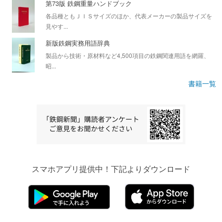
第73版 鉄鋼重量ハンドブック
各品種ともＪＩＳサイズのほか、代表メーカーの製品サイズを
見やす...
新版鉄鋼実務用語辞典
製品から技術・原材料など4,500項目の鉄鋼関連用語を網羅、
昭...
書籍一覧
スマホアプリ提供中！下記よりダウンロード