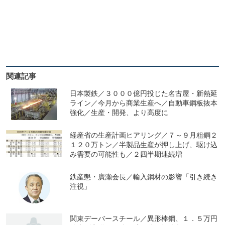
関連記事
日本製鉄／３０００億円投じた名古屋・新熱延
ライン／今月から商業生産へ／自動車鋼板抜本
強化／生産・開発、より高度に
経産省の生産計画ヒアリング／７～９月粗鋼２
１２０万トン／半製品生産が押し上げ、駆け込
み需要の可能性も／２四半期連続増
鉄産懇・廣瀬会長／輸入鋼材の影響「引き続き
注視」
関東デーバースチール／異形棒鋼、１．５万円