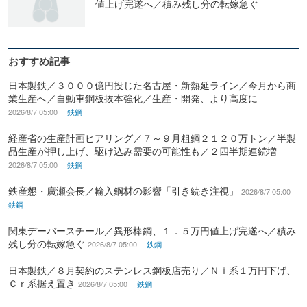
値上げ完遂へ／積み残し分の転嫁急ぐ
おすすめ記事
日本製鉄／３０００億円投じた名古屋・新熱延ライン／今月から商
業生産へ／自動車鋼板抜本強化／生産・開発、より高度に
2026/8/7 05:00
鉄鋼
経産省の生産計画ヒアリング／７～９月粗鋼２１２０万トン／半製
品生産が押し上げ、駆け込み需要の可能性も／２四半期連続増
2026/8/7 05:00
鉄鋼
鉄産懇・廣瀬会長／輸入鋼材の影響「引き続き注視」
2026/8/7 05:00
鉄鋼
関東デーバースチール／異形棒鋼、１．５万円値上げ完遂へ／積み
残し分の転嫁急ぐ
2026/8/7 05:00
鉄鋼
日本製鉄／８月契約のステンレス鋼板店売り／Ｎｉ系１万円下げ、
Ｃｒ系据え置き
2026/8/7 05:00
鉄鋼