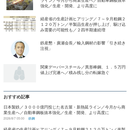
強化／生産・開発、より高度に
経産省の生産計画ヒアリング／７～９月粗鋼２
１２０万トン／半製品生産が押し上げ、駆け込
み需要の可能性も／２四半期連続増
鉄産懇・廣瀬会長／輸入鋼材の影響「引き続き
注視」
関東デーバースチール／異形棒鋼、１．５万円
値上げ完遂へ／積み残し分の転嫁急ぐ
おすすめ記事
日本製鉄／３０００億円投じた名古屋・新熱延ライン／今月から商
業生産へ／自動車鋼板抜本強化／生産・開発、より高度に
2026/8/7 05:00
鉄鋼
経産省の生産計画ヒアリング／７～９月粗鋼２１２０万トン／半製