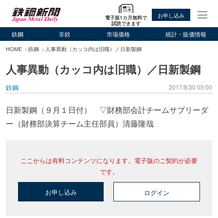
お申し込み
電子版1カ月無料で
試読できます
鉄鋼
非鉄
市場価格
統計・販価情報
HOME
鉄鋼
人事異動（カッコ内は旧職）／日新製鋼
人事異動（カッコ内は旧職）／日新製鋼
鉄鋼
2017/8/30 05:00
日新製鋼（９月１日付） ▽財務部会計チームサブリーダ
ー（財務部決算チーム主任部員）清藤隆哉
ここからは有料コンテンツになります。電子版のご契約が必要
です。
お申し込み
ログイン