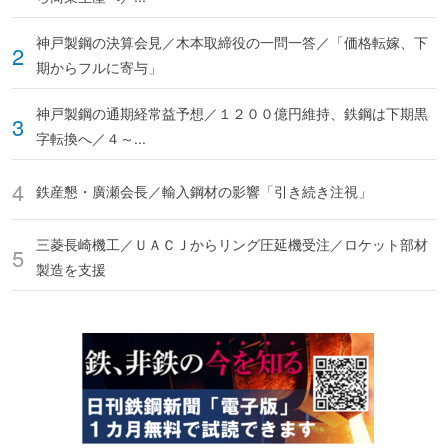
神戸製鋼の決算会見／木本取締役の一問一答／「価格転嫁、下
期からフルに寄与」
神戸製鋼の通期経常益予想／１２００億円維持、鉄鋼は下期黒
字転換へ／４～...
鉄産懇・廣瀬会長／輸入鋼材の影響「引き続き注視」
三菱長崎機工／ＵＡＣＪからリング圧延機受注／ロケット部材
製造を支援