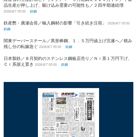
品生産が押し上げ、駆け込み需要の可能性も／２四半期連続増
2026/8/7 05:00
鉄鋼
鉄産懇・廣瀬会長／輸入鋼材の影響「引き続き注視」
2026/8/7 05:00
鉄鋼
関東デーバースチール／異形棒鋼、１．５万円値上げ完遂へ／積み
残し分の転嫁急ぐ
2026/8/7 05:00
鉄鋼
日本製鉄／８月契約のステンレス鋼板店売り／Ｎｉ系１万円下げ、
Ｃｒ系据え置き
2026/8/7 05:00
鉄鋼