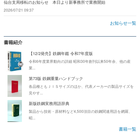
仙台支局移転のお知らせ 本日より新事務所で業務開始
2026/07/21 09:37
お知らせ一覧
書籍紹介
【12/2発売】鉄鋼年鑑 令和7年度版
令和6年度業界動向の詳細 昭和30年創刊以来50年余、他の産
業...
第73版 鉄鋼重量ハンドブック
各品種ともＪＩＳサイズのほか、代表メーカーの製品サイズを
見やす...
新版鉄鋼実務用語辞典
製品から技術・原材料など4,500項目の鉄鋼関連用語を網羅、
昭...
書籍一覧