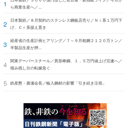
ら商業生産へ／...
日本製鉄／８月契約のステンレス鋼板店売り／Ｎｉ系１万円下
げ、Ｃｒ系据え置き
経産省の生産計画ヒアリング／７～９月粗鋼２１２０万トン／
半製品生産が押...
関東デーバースチール／異形棒鋼、１．５万円値上げ完遂へ／
積み残し分の転嫁急ぐ
鉄産懇・廣瀬会長／輸入鋼材の影響「引き続き注視」