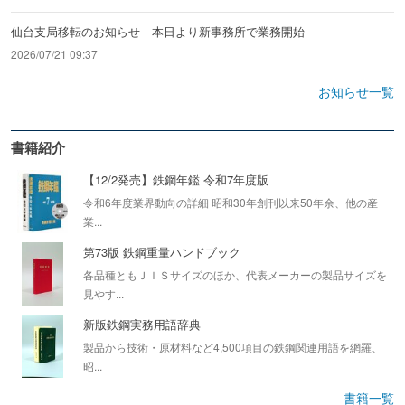
仙台支局移転のお知らせ 本日より新事務所で業務開始
2026/07/21 09:37
お知らせ一覧
書籍紹介
【12/2発売】鉄鋼年鑑 令和7年度版
令和6年度業界動向の詳細 昭和30年創刊以来50年余、他の産
業...
第73版 鉄鋼重量ハンドブック
各品種ともＪＩＳサイズのほか、代表メーカーの製品サイズを
見やす...
新版鉄鋼実務用語辞典
製品から技術・原材料など4,500項目の鉄鋼関連用語を網羅、
昭...
書籍一覧