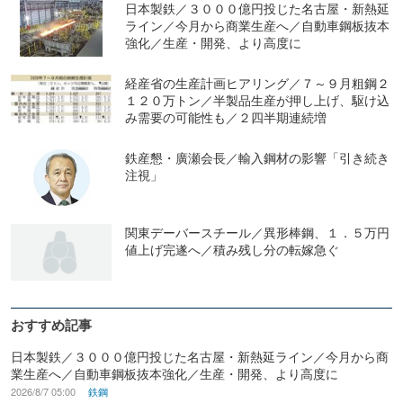
日本製鉄／３０００億円投じた名古屋・新熱延
ライン／今月から商業生産へ／自動車鋼板抜本
強化／生産・開発、より高度に
経産省の生産計画ヒアリング／７～９月粗鋼２
１２０万トン／半製品生産が押し上げ、駆け込
み需要の可能性も／２四半期連続増
鉄産懇・廣瀬会長／輸入鋼材の影響「引き続き
注視」
関東デーバースチール／異形棒鋼、１．５万円
値上げ完遂へ／積み残し分の転嫁急ぐ
おすすめ記事
日本製鉄／３０００億円投じた名古屋・新熱延ライン／今月から商
業生産へ／自動車鋼板抜本強化／生産・開発、より高度に
2026/8/7 05:00
鉄鋼