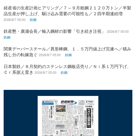
経産省の生産計画ヒアリング／７～９月粗鋼２１２０万トン／半製
品生産が押し上げ、駆け込み需要の可能性も／２四半期連続増
2026/8/7 05:00
鉄鋼
鉄産懇・廣瀬会長／輸入鋼材の影響「引き続き注視」
2026/8/7 05:00
鉄鋼
関東デーバースチール／異形棒鋼、１．５万円値上げ完遂へ／積み
残し分の転嫁急ぐ
2026/8/7 05:00
鉄鋼
日本製鉄／８月契約のステンレス鋼板店売り／Ｎｉ系１万円下げ、
Ｃｒ系据え置き
2026/8/7 05:00
鉄鋼