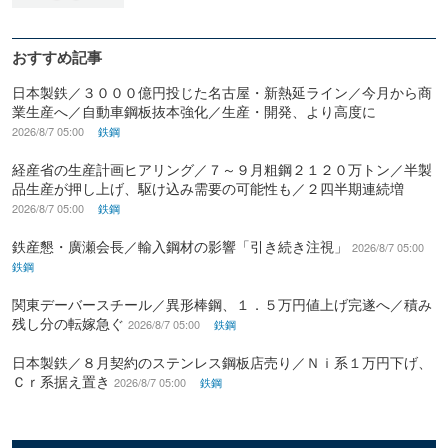
おすすめ記事
日本製鉄／３０００億円投じた名古屋・新熱延ライン／今月から商
業生産へ／自動車鋼板抜本強化／生産・開発、より高度に
2026/8/7 05:00
鉄鋼
経産省の生産計画ヒアリング／７～９月粗鋼２１２０万トン／半製
品生産が押し上げ、駆け込み需要の可能性も／２四半期連続増
2026/8/7 05:00
鉄鋼
鉄産懇・廣瀬会長／輸入鋼材の影響「引き続き注視」
2026/8/7 05:00
鉄鋼
関東デーバースチール／異形棒鋼、１．５万円値上げ完遂へ／積み
残し分の転嫁急ぐ
2026/8/7 05:00
鉄鋼
日本製鉄／８月契約のステンレス鋼板店売り／Ｎｉ系１万円下げ、
Ｃｒ系据え置き
2026/8/7 05:00
鉄鋼