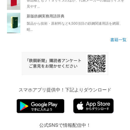
見やす...
新版鉄鋼実務用語辞典
製品から技術・原材料など4,500項目の鉄鋼関連用語を網羅、
昭...
書籍一覧
スマホアプリ提供中！下記よりダウンロード
公式SNSで情報配信中！