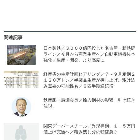
関連記事
日本製鉄／３０００億円投じた名古屋・新熱延
ライン／今月から商業生産へ／自動車鋼板抜本
強化／生産・開発、より高度に
経産省の生産計画ヒアリング／７～９月粗鋼２
１２０万トン／半製品生産が押し上げ、駆け込
み需要の可能性も／２四半期連続増
鉄産懇・廣瀬会長／輸入鋼材の影響「引き続き
注視」
関東デーバースチール／異形棒鋼、１．５万円
値上げ完遂へ／積み残し分の転嫁急ぐ