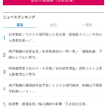
ニュースランキング
直近
前日
一週間
日本製鉄／３０００億円投じた名古屋・新熱延ライン／今月か
ら商業生産へ／...
神戸製鋼の決算会見／木本取締役の一問一答／「価格転嫁、下
期からフルに寄与」
特殊鋼専業３社の４～６月期／全社経常増益／原料コスト上昇
も数量増など寄与
神戸製鋼の通期経常益予想／１２００億円維持、鉄鋼は下期黒
字転換へ／４～...
鉄産懇・廣瀬会長／輸入鋼材の影響「引き続き注視」