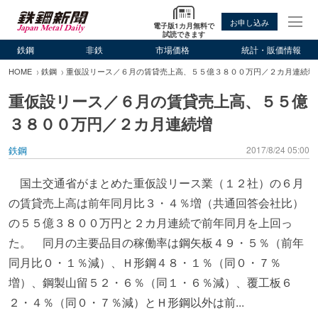
お申し込み
電子版1カ月無料で
試読できます
鉄鋼
非鉄
市場価格
統計・販価情報
HOME
鉄鋼
重仮設リース／６月の賃貸売上高、５５億３８００万円／２カ月連続増
重仮設リース／６月の賃貸売上高、５５億
３８００万円／２カ月連続増
鉄鋼
2017/8/24 05:00
国土交通省がまとめた重仮設リース業（１２社）の６月
の賃貸売上高は前年同月比３・４％増（共通回答会社比）
の５５億３８００万円と２カ月連続で前年同月を上回っ
た。 同月の主要品目の稼働率は鋼矢板４９・５％（前年
同月比０・１％減）、Ｈ形鋼４８・１％（同０・７％
増）、鋼製山留５２・６％（同１・６％減）、覆工板６
２・４％（同０・７％減）とＨ形鋼以外は前...