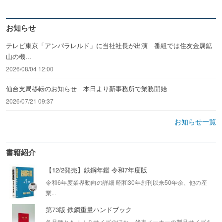
お知らせ
テレビ東京「アンパラレルド」に当社社長が出演 番組では住友金属鉱
山の機...
2026/08/04 12:00
仙台支局移転のお知らせ 本日より新事務所で業務開始
2026/07/21 09:37
お知らせ一覧
書籍紹介
【12/2発売】鉄鋼年鑑 令和7年度版
令和6年度業界動向の詳細 昭和30年創刊以来50年余、他の産
業...
第73版 鉄鋼重量ハンドブック
各品種ともＪＩＳサイズのほか、代表メーカーの製品サイズを