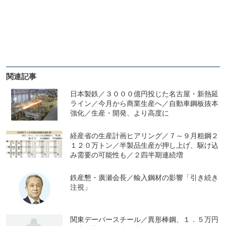
関連記事
日本製鉄／３０００億円投じた名古屋・新熱延
ライン／今月から商業生産へ／自動車鋼板抜本
強化／生産・開発、より高度に
経産省の生産計画ヒアリング／７～９月粗鋼２
１２０万トン／半製品生産が押し上げ、駆け込
み需要の可能性も／２四半期連続増
鉄産懇・廣瀬会長／輸入鋼材の影響「引き続き
注視」
関東デーバースチール／異形棒鋼、１．５万円