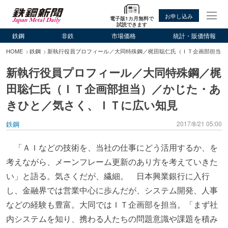
お申し込み
電子版1カ月無料で
試読できます
鉄鋼
非鉄
市場価格
統計・販価情報
HOME
鉄鋼
新執行役員プロフィール／大同特殊鋼／梶田聡仁氏（ＩＴ企画部担当）
新執行役員プロフィール／大同特殊鋼／梶
田聡仁氏（ＩＴ企画部担当）／かじた・あ
きひと／気さく、ＩＴに広い知見
鉄鋼
2017/8/21 05:00
「ＡＩなどの技術を、当社の仕事にどう活用するか、を
考えながら、メーンフレーム更新のあり方を考えていきた
い」と語る。気さくだが、繊細。 日本興業銀行に入行
し、金融界では営業中心に歩んだが、システム開発、人事
などの経験も豊富。大同ではＩＴ企画部を担当。「まず社
内システムを知り、携わる人たちの問題意識や課題を積み