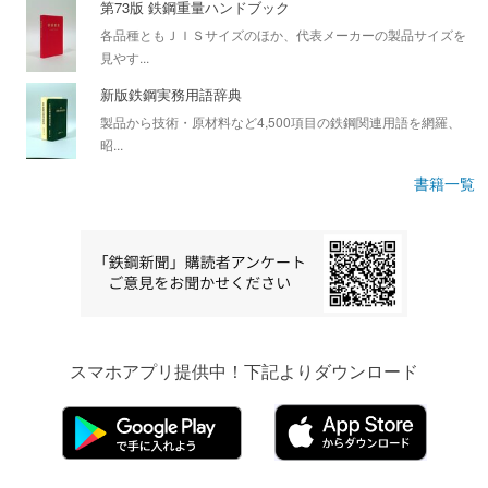
第73版 鉄鋼重量ハンドブック
各品種ともＪＩＳサイズのほか、代表メーカーの製品サイズを
見やす...
新版鉄鋼実務用語辞典
製品から技術・原材料など4,500項目の鉄鋼関連用語を網羅、
昭...
書籍一覧
スマホアプリ提供中！下記よりダウンロード