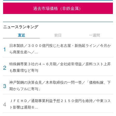
過去市場価格（非鉄金属）
ニュースランキング
直近
前日
一週間
日本製鉄／３０００億円投じた名古屋・新熱延ライン／今月か
ら商業生産へ／...
特殊鋼専業３社の４～６月期／全社経常増益／原料コスト上昇
も数量増など寄与
神戸製鋼の決算会見／木本取締役の一問一答／「価格転嫁、下
期からフルに寄与」
ＪＦＥＨＤ／通期事業利益予想２１５０億円を維持／中東コス
ト影響は通期６...