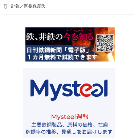
訃報／関根保彦氏