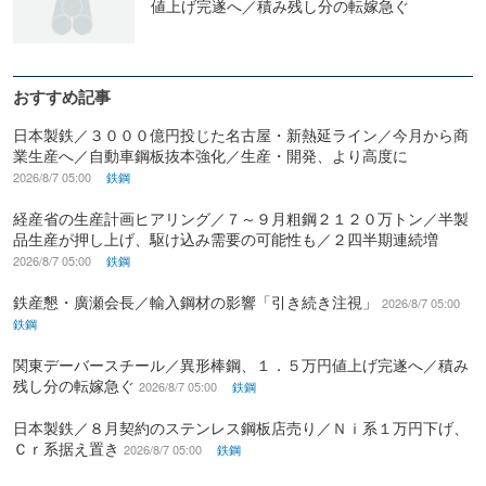
値上げ完遂へ／積み残し分の転嫁急ぐ
おすすめ記事
日本製鉄／３０００億円投じた名古屋・新熱延ライン／今月から商
業生産へ／自動車鋼板抜本強化／生産・開発、より高度に
2026/8/7 05:00
鉄鋼
経産省の生産計画ヒアリング／７～９月粗鋼２１２０万トン／半製
品生産が押し上げ、駆け込み需要の可能性も／２四半期連続増
2026/8/7 05:00
鉄鋼
鉄産懇・廣瀬会長／輸入鋼材の影響「引き続き注視」
2026/8/7 05:00
鉄鋼
関東デーバースチール／異形棒鋼、１．５万円値上げ完遂へ／積み
残し分の転嫁急ぐ
2026/8/7 05:00
鉄鋼
日本製鉄／８月契約のステンレス鋼板店売り／Ｎｉ系１万円下げ、
Ｃｒ系据え置き
2026/8/7 05:00
鉄鋼