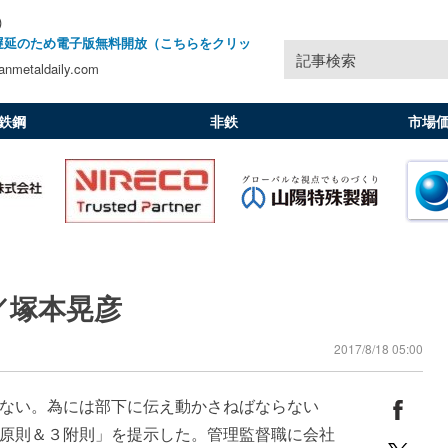
)
遅延のため電子版無料開放（こちらをクリッ
記事検索
nmetaldaily.com
鉄鋼
非鉄
市場
／塚本晃彦
2017/8/18 05:00
ない。為には部下に伝え動かさねばならない
原則＆３附則」を提示した。管理監督職に会社