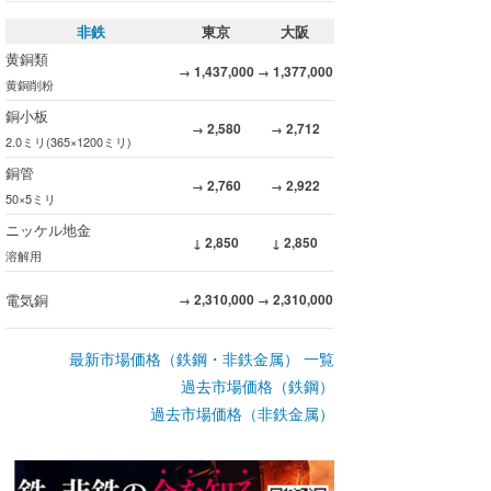
非鉄
東京
大阪
黄銅類
1,437,000
1,377,000
→
→
黄銅削粉
銅小板
2,580
2,712
→
→
2.0ミリ(365×1200ミリ)
銅管
2,760
2,922
→
→
50×5ミリ
ニッケル地金
2,850
2,850
↓
↓
溶解用
電気銅
2,310,000
2,310,000
→
→
最新市場価格（鉄鋼・非鉄金属） 一覧
過去市場価格（鉄鋼）
過去市場価格（非鉄金属）