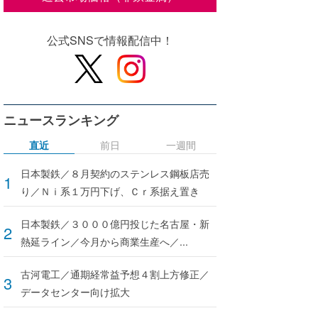
公式SNSで情報配信中！
ニュースランキング
直近
前日
一週間
日本製鉄／８月契約のステンレス鋼板店売
り／Ｎｉ系１万円下げ、Ｃｒ系据え置き
日本製鉄／３０００億円投じた名古屋・新
熱延ライン／今月から商業生産へ／...
古河電工／通期経常益予想４割上方修正／
データセンター向け拡大