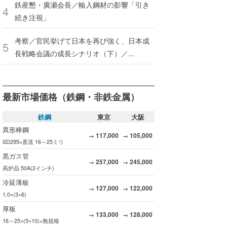
鉄産懇・廣瀬会長／輸入鋼材の影響「引き
続き注視」
考察／官民挙げて日本を再び強く、日本成
長戦略会議の成長シナリオ（下）／...
最新市場価格（鉄鋼・非鉄金属）
鉄鋼
東京
大阪
異形棒鋼
117,000
105,000
→
→
SD295=直送 16～25ミリ
黒ガス管
257,000
245,000
→
→
高炉品 50A(2インチ)
冷延薄板
127,000
122,000
→
→
1.0×(3×6)
厚板
133,000
128,000
→
→
16～25×(5×10)=無規格