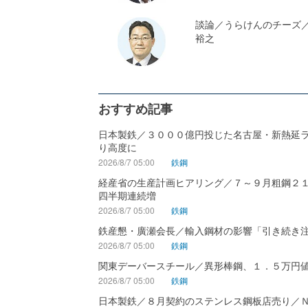
談論／うらけんのチーズ
裕之
おすすめ記事
日本製鉄／３０００億円投じた名古屋・新熱延
り高度に
2026/8/7 05:00
鉄鋼
経産省の生産計画ヒアリング／７～９月粗鋼２
四半期連続増
2026/8/7 05:00
鉄鋼
鉄産懇・廣瀬会長／輸入鋼材の影響「引き続き
2026/8/7 05:00
鉄鋼
関東デーバースチール／異形棒鋼、１．５万円
2026/8/7 05:00
鉄鋼
日本製鉄／８月契約のステンレス鋼板店売り／