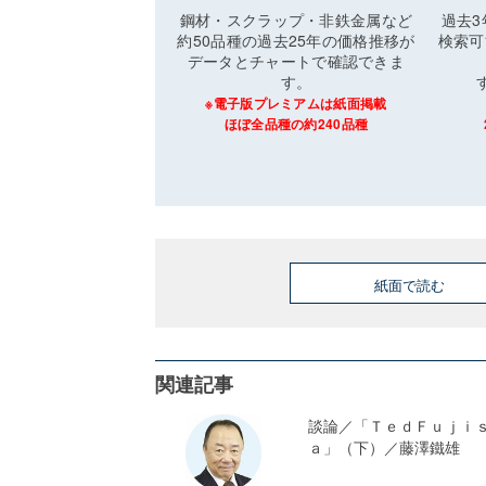
鋼材・スクラップ・非鉄金属など
過去
約50品種の過去25年の価格推移が
検索可
データとチャートで確認できま
す。
※電子版プレミアムは紙面掲載
ほぼ全品種の約240品種
紙面で読む
関連記事
談論／「ＴｅｄＦｕｊｉ
ａ」（下）／藤澤鐵雄