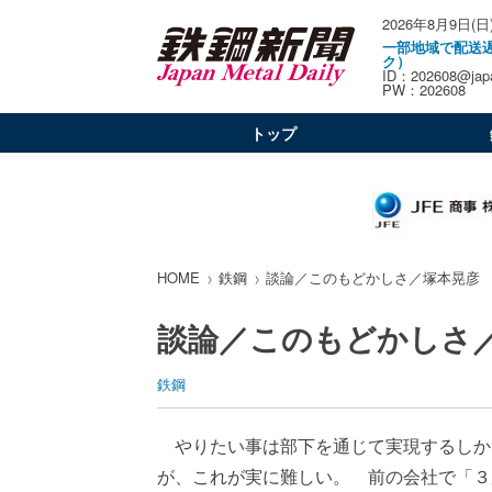
2026年8月9日(日
一部地域で配送
ク）
ID：202608@japa
PW：202608
トップ
HOME
鉄鋼
談論／このもどかしさ／塚本晃彦
談論／このもどかしさ
鉄鋼
やりたい事は部下を通じて実現するしか
が、これが実に難しい。 前の会社で「３