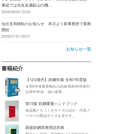
番組では住友金属鉱山の機...
2026/08/04 12:00
仙台支局移転のお知らせ 本日より新事務所で業務
開始
2026/07/21 09:37
お知らせ一覧
書籍紹介
【12/2発売】鉄鋼年鑑 令和7年度版
令和6年度業界動向の詳細 昭和30年創刊
以来50年余、他の産業...
第73版 鉄鋼重量ハンドブック
各品種ともＪＩＳサイズのほか、代表メ
ーカーの製品サイズを見やす...
新版鉄鋼実務用語辞典
製品から技術・原材料など4,500項目の