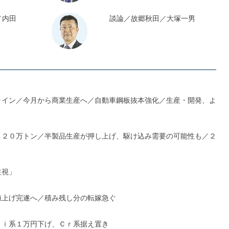
／内田
談論／故郷秋田／大塚一男
ライン／今月から商業生産へ／自動車鋼板抜本強化／生産・開発、よ
１２０万トン／半製品生産が押し上げ、駆け込み需要の可能性も／２
注視」
値上げ完遂へ／積み残し分の転嫁急ぐ
Ｎｉ系１万円下げ、Ｃｒ系据え置き