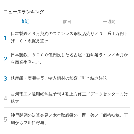
ニュースランキング
直近
前日
一週間
日本製鉄／８月契約のステンレス鋼板店売り／Ｎｉ系１万円下
げ、Ｃｒ系据え置き
日本製鉄／３０００億円投じた名古屋・新熱延ライン／今月か
ら商業生産へ／...
鉄産懇・廣瀬会長／輸入鋼材の影響「引き続き注視」
古河電工／通期経常益予想４割上方修正／データセンター向け
拡大
神戸製鋼の決算会見／木本取締役の一問一答／「価格転嫁、下
期からフルに寄与」