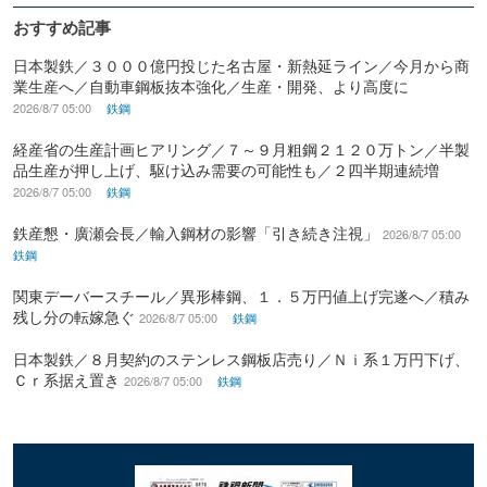
おすすめ記事
日本製鉄／３０００億円投じた名古屋・新熱延ライン／今月から商
業生産へ／自動車鋼板抜本強化／生産・開発、より高度に
2026/8/7 05:00
鉄鋼
経産省の生産計画ヒアリング／７～９月粗鋼２１２０万トン／半製
品生産が押し上げ、駆け込み需要の可能性も／２四半期連続増
2026/8/7 05:00
鉄鋼
鉄産懇・廣瀬会長／輸入鋼材の影響「引き続き注視」
2026/8/7 05:00
鉄鋼
関東デーバースチール／異形棒鋼、１．５万円値上げ完遂へ／積み
残し分の転嫁急ぐ
2026/8/7 05:00
鉄鋼
日本製鉄／８月契約のステンレス鋼板店売り／Ｎｉ系１万円下げ、
Ｃｒ系据え置き
2026/8/7 05:00
鉄鋼