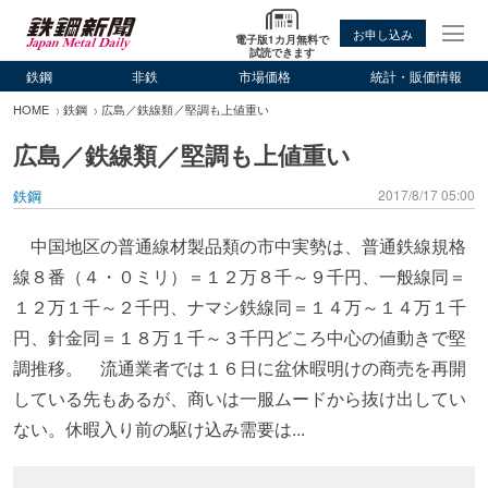
お申し込み
電子版1カ月無料で
試読できます
鉄鋼
非鉄
市場価格
統計・販価情報
HOME
鉄鋼
広島／鉄線類／堅調も上値重い
広島／鉄線類／堅調も上値重い
鉄鋼
2017/8/17 05:00
中国地区の普通線材製品類の市中実勢は、普通鉄線規格
線８番（４・０ミリ）＝１２万８千～９千円、一般線同＝
１２万１千～２千円、ナマシ鉄線同＝１４万～１４万１千
円、針金同＝１８万１千～３千円どころ中心の値動きで堅
調推移。 流通業者では１６日に盆休暇明けの商売を再開
している先もあるが、商いは一服ムードから抜け出してい
ない。休暇入り前の駆け込み需要は...