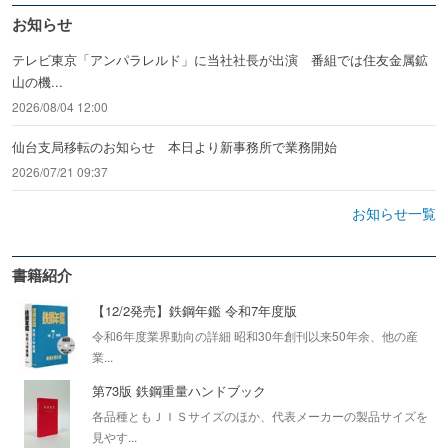
お知らせ
テレビ東京「アンパラレルド」に当社社長が出演 番組では住友金属鉱
山の機...
2026/08/04 12:00
仙台支局移転のお知らせ 本日より新事務所で業務開始
2026/07/21 09:37
お知らせ一覧
書籍紹介
【12/2発売】鉄鋼年鑑 令和7年度版
令和6年度業界動向の詳細 昭和30年創刊以来50年余、他の産
業...
第73版 鉄鋼重量ハンドブック
各品種ともＪＩＳサイズのほか、代表メーカーの製品サイズを
見やす...