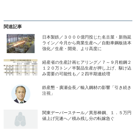
関連記事
日本製鉄／３０００億円投じた名古屋・新熱延
ライン／今月から商業生産へ／自動車鋼板抜本
強化／生産・開発、より高度に
経産省の生産計画ヒアリング／７～９月粗鋼２
１２０万トン／半製品生産が押し上げ、駆け込
み需要の可能性も／２四半期連続増
鉄産懇・廣瀬会長／輸入鋼材の影響「引き続き
注視」
関東デーバースチール／異形棒鋼、１．５万円
値上げ完遂へ／積み残し分の転嫁急ぐ