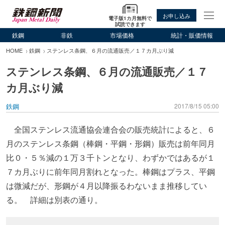
お申し込み
電子版1カ月無料で
試読できます
鉄鋼
非鉄
市場価格
統計・販価情報
HOME
鉄鋼
ステンレス条鋼、６月の流通販売／１７カ月ぶり減
ステンレス条鋼、６月の流通販売／１７
カ月ぶり減
鉄鋼
2017/8/15 05:00
全国ステンレス流通協会連合会の販売統計によると、６
月のステンレス条鋼（棒鋼・平鋼・形鋼）販売は前年同月
比０・５％減の１万３千トンとなり、わずかではあるが１
７カ月ぶりに前年同月割れとなった。棒鋼はプラス、平鋼
は微減だが、形鋼が４月以降振るわないまま推移してい
る。 詳細は別表の通り。