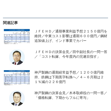
関連記事
ＪＦＥＨＤ／通期事業利益予想２１５０億円を
維持／中東コスト影響は通期６００億円／鋼材
追加値上げ、インド事業でカバー
ＪＦＥＨＤの決算会見／田中副社長の一問一答
／「コスト転嫁、今年度内の完遂目指す」
神戸製鋼の通期経常益予想／１２００億円維
持、鉄鋼は下期黒字転換へ／４～６月期は２
１％減の２２６億円
神戸製鋼の決算会見／木本取締役の一問一答／
「価格転嫁、下期からフルに寄与」