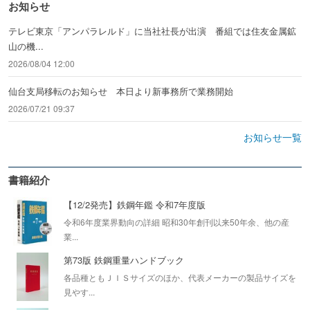
お知らせ
テレビ東京「アンパラレルド」に当社社長が出演 番組では住友金属鉱
山の機...
2026/08/04 12:00
仙台支局移転のお知らせ 本日より新事務所で業務開始
2026/07/21 09:37
お知らせ一覧
書籍紹介
【12/2発売】鉄鋼年鑑 令和7年度版
令和6年度業界動向の詳細 昭和30年創刊以来50年余、他の産
業...
第73版 鉄鋼重量ハンドブック
各品種ともＪＩＳサイズのほか、代表メーカーの製品サイズを
見やす...