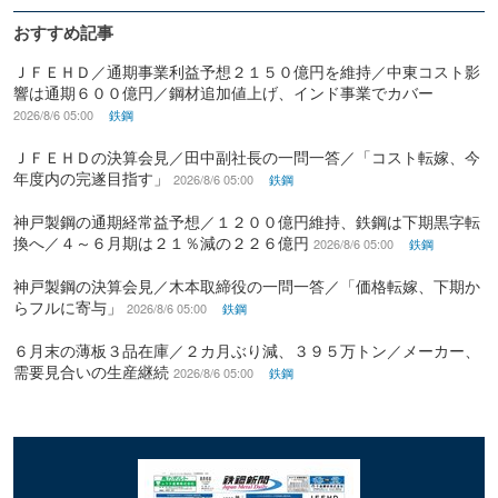
おすすめ記事
ＪＦＥＨＤ／通期事業利益予想２１５０億円を維持／中東コスト影
響は通期６００億円／鋼材追加値上げ、インド事業でカバー
2026/8/6 05:00
鉄鋼
ＪＦＥＨＤの決算会見／田中副社長の一問一答／「コスト転嫁、今
年度内の完遂目指す」
2026/8/6 05:00
鉄鋼
神戸製鋼の通期経常益予想／１２００億円維持、鉄鋼は下期黒字転
換へ／４～６月期は２１％減の２２６億円
2026/8/6 05:00
鉄鋼
神戸製鋼の決算会見／木本取締役の一問一答／「価格転嫁、下期か
らフルに寄与」
2026/8/6 05:00
鉄鋼
６月末の薄板３品在庫／２カ月ぶり減、３９５万トン／メーカー、
需要見合いの生産継続
2026/8/6 05:00
鉄鋼