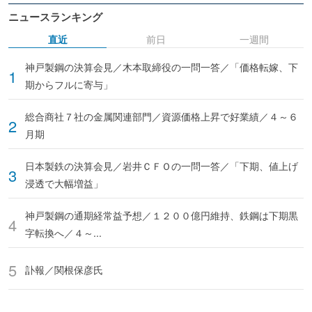
ニュースランキング
直近
前日
一週間
神戸製鋼の決算会見／木本取締役の一問一答／「価格転嫁、下
期からフルに寄与」
総合商社７社の金属関連部門／資源価格上昇で好業績／４～６
月期
日本製鉄の決算会見／岩井ＣＦＯの一問一答／「下期、値上げ
浸透で大幅増益」
神戸製鋼の通期経常益予想／１２００億円維持、鉄鋼は下期黒
字転換へ／４～...
訃報／関根保彦氏